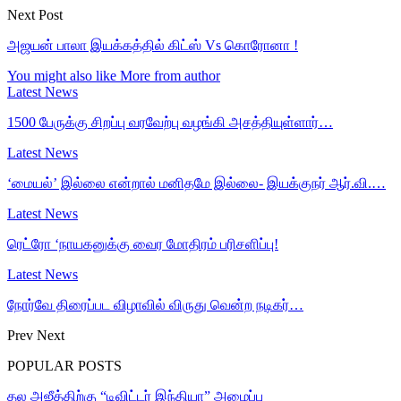
Next Post
அஜயன் பாலா இயக்கத்தில் கிட்ஸ் Vs கொரோனா !
You might also like
More from author
Latest News
1500 பேருக்கு சிறப்பு வரவேற்பு வழங்கி அசத்தியுள்ளார்…
Latest News
‘மையல்’ இல்லை என்றால் மனிதமே இல்லை- இயக்குநர் ஆர்.வி.…
Latest News
ரெட்ரோ ‘நாயகனுக்கு வைர மோதிரம் பரிசளிப்பு!
Latest News
நோர்வே திரைப்பட விழாவில் விருது வென்ற நடிகர்…
Prev
Next
POPULAR POSTS
தல அஜீத்திற்கு “டிவிட்டர் இந்தியா” அழைப்பு