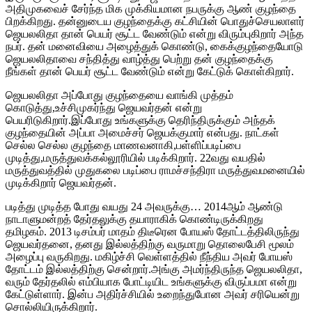
அதிமுகவைச் சேர்ந்த மிக முக்கியமான நபருக்கு ஆண் குழந்தை
பிறக்கிறது. தன்னுடைய குழந்தைக்கு கட்சியின் பொதுச்செயலாளர்
ஜெயலலிதா தான் பெயர் சூட்ட வேண்டும் என்று விரும்புகிறார் அந்த
நபர். தன் மனைவியை அழைத்துக் கொண்டு, கைக்குழந்தையோடு
ஜெயலலிதாவை சந்தித்து வாழ்த்து பெற்று தன் குழந்தைக்கு
நீங்கள் தான் பெயர் சூட்ட வேண்டும் என்று கேட்டுக் கொள்கிறார்.
ஜெயலலிதா அப்போது குழந்தையை வாங்கி முத்தம்
கொடுத்து,உச்சிமுகர்ந்து ஜெயவர்தன் என்று
பெயரிடுகிறார்.இப்போது உங்களுக்கு தெரிந்திருக்கும் அந்தக்
குழந்தையின் அப்பா அமைச்சர் ஜெயக்குமார் என்பது. நாட்கள்
செல்ல செல்ல குழந்தை மாணவனாகி,பள்ளிப்படிப்பை
முடித்து,மருத்துவக்கல்லூரியில் படிக்கிறார். 22வது வயதில்
மருத்துவத்தில் முதுகலை படிப்பை ராமச்சந்திரா மருத்துவமனையில்
முடிக்கிறார் ஜெயவர்தன்.
படித்து முடித்த போது வயது 24 அவருக்கு… 2014ஆம் ஆண்டு
நாடாளுமன்றத் தேர்தலுக்கு தயாராகிக் கொண்டிருக்கிறது
தமிழகம். 2013 டிசம்பர் மாதம் திடீரென போயஸ் தோட்டத்திலிருந்து
ஜெயவர்தனை, தனது இல்லத்திற்கு வருமாறு தொலைபேசி மூலம்
அழைப்பு வருகிறது. மகிழ்ச்சி வெள்ளத்தில் நீந்திய அவர் போயஸ்
தோட்டம் இல்லத்திற்கு சென்றார்.அங்கு அமர்ந்திருந்த ஜெயலலிதா,
வரும் தேர்தலில் எம்பியாக போட்டியிட உங்களுக்கு விருப்பமா என்று
கேட்டுள்ளார். இன்ப அதிர்ச்சியில் உறைந்துபோன அவர் சரியென்று
சொல்லியிருக்கிறார்.