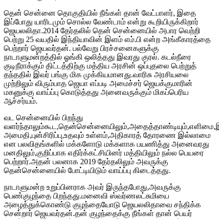
தென் சென்னை தொகுதியில் நீங்கள் தான் வேட்பாளர், இதை
இப்போது யாரிடமும் சொல்ல வேண்டாம் என்று கூறியிருக்கிறார்
ஜெயலலிதா.2014 தேர்தலில் தென் சென்னையில் அபார வெற்றி
பெற்று 25 வயதில் இந்தியாவின் இளம் எம்.பி என்ற அங்கீகாரத்தை
பெற்றார் ஜெயவர்தன். பல்வேறு பிரச்சனைகளுக்கு
நாடாளுமன்றத்தில் ஓங்கி ஒலித்தது இவரது குரல். கடல்நீரை
குடிநீராக்கும் திட்டத்திற்கு மத்திய அரசின் ஒப்புதலை பெற்றுத்
தந்ததில் இவர் பங்கு மிக முக்கியமானது.வாரிசு அரசியலை
முற்றிலும் விரும்பாத ஜெயா எப்படி அமைச்சர் ஜெயக்குமாரின்
மகனுக்கு வாய்ப்பு கொடுத்தது அனைவருக்கும் மிகப்பெரிய
ஆச்சர்யம்.
வட சென்னையில் பிறந்து
வளர்ந்தாலும்கூட,தென்சென்னையிலும்,அதைத்தாண்டியும்,எளிமை,இ
அமைதி,புன்சிரிப்பு,உதவும் உள்ளம்,அதிகாரத் தோரணை இல்லாமை
என பலவிதங்களில் மக்களோடு மக்களாக பயணித்து அனைவரது
மனதிலும்,குறிப்பாக எதிர்க்கட்சியினர் மத்தியிலும் நல்ல பெயரை
பெற்றார்.அதன் பலனாக 2019 தேர்தலிலும் அவருக்கு
தென்சென்னையில் போட்டியிடும் வாய்ப்பு கிடைத்தது.
நாடாளுமன்ற உறுப்பினராக அவர் இருந்தபோது,அவருக்கு
பெண்குழந்தை பிறந்தது.மனைவி ஸ்வர்ணலட்சுமியை
அழைத்துக்கொண்டு குழந்தையோடு ஜெயலலிதாவை சந்திக்க
சென்றார் ஜெயவர்தன்.தன் குழந்தைக்கு நீங்கள் தான் பெயர்