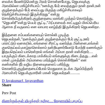
வைக்க வேண்டுமென்று அவர் சொன்னபோது, ஜெயாவுக்கு
அளவில்லா மகிழ்ச்சியாம்.”உனக்கு பேர் வைத்ததும் நான் தான்,உன்
குழந்தைக்கும் பேர் வைப்பது மிகுந்த மகிழ்ச்சியாகவும்
நெகிழ்ச்சியாகவும் இருக்கிறது” என்று
சொல்லியிருக்கிறார்.குழந்தையை வாங்கி முத்தம் கொடுத்து,
“ஜெயஸ்ரீ”என்று பெயர் சூட்டி,”அப்பாவைக் காட்டிலும் மிகப்பெரிய
ஆளாக நீ வருவாய் என வாயார வாழ்த்தி இருக்கிறார் ஜெயலலிதா.
இத்தனை சம்பவங்களையும் சொல்லி முடித்த
ஜெயவர்தன்,”தனக்கும்,தன் குழந்தைக்கும் பேர் சூட்டி,ஊர்
பாராட்டும் வகையில், எங்களை சீராட்டி வளர்த்த அன்னை,எங்கள்
குலதெய்வம்,வாழ்நாளெல்லாம் நன்றியுணர்வோடு போற்றி வணங்கும்
இதயதெய்வம் யாரென்றால் எங்கள் அம்மா தான் என்கிறார்…
யாருக்கும் கிடைக்காத பாக்கியம் எங்களுக்கு கிடைத்தது…என்
மகள் முகத்தில் அம்மாவை பார்த்துக் கொள்கிறேன்” என
கண்களில் நீர் வழிய நினைவுகளைப் பகிர்ந்து
கொண்டு,குழந்தையைப்போல் மெதுவாக நடக்க ஆரம்பித்தார்
அமைச்சர் ஜெயக்குமாரின் மகன் ஜெயவர்தன்……..
D Jayakumar
J. Jayavardhan
Share
Prev Post
கிணற்றுக்குள் விழுந்தார் நமீதா… கேரளாவில் பரபரப்பு