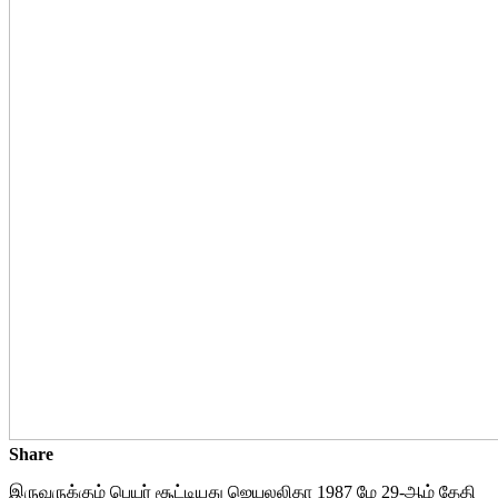
Share
இருவருக்கும் பெயர் சூட்டியது ஜெயலலிதா 1987 மே 29-ஆம் தேதி