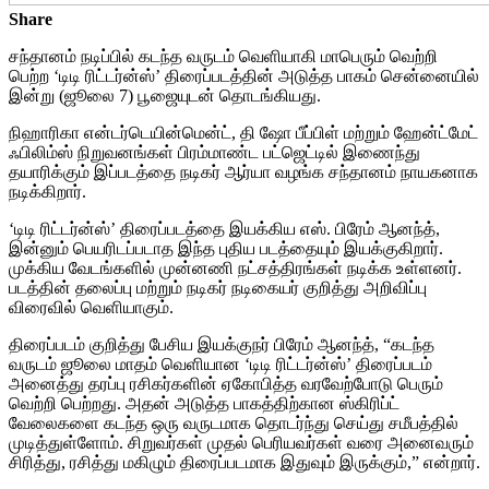
Share
சந்தானம் நடிப்பில் கடந்த வருடம் வெளியாகி மாபெரும் வெற்றி
பெற்ற ‘டிடி ரிட்டர்ன்ஸ்’ திரைப்படத்தின் அடுத்த பாகம் சென்னையில்
இன்று (ஜூலை 7) பூஜையுடன் தொடங்கியது.
நிஹாரிகா என்டர்டெயின்மென்ட், தி ஷோ பீப்பிள் மற்றும் ஹேன்ட்மேட்
ஃபிலிம்ஸ் நிறுவனங்கள் பிரம்மாண்ட பட்ஜெட்டில் இணைந்து
தயாரிக்கும் இப்படத்தை நடிகர் ஆர்யா வழங்க சந்தானம் நாயகனாக
நடிக்கிறார்.
‘டிடி ரிட்டர்ன்ஸ்’ திரைப்படத்தை இயக்கிய எஸ். பிரேம் ஆனந்த்,
இன்னும் பெயரிடப்படாத இந்த புதிய படத்தையும் இயக்குகிறார்.
முக்கிய வேடங்களில் முன்னணி நட்சத்திரங்கள் நடிக்க உள்ளனர்.
படத்தின் தலைப்பு மற்றும் நடிகர் நடிகையர் குறித்து அறிவிப்பு
விரைவில் வெளியாகும்.
திரைப்படம் குறித்து பேசிய இயக்குநர் பிரேம் ஆனந்த், “கடந்த
வருடம் ஜூலை மாதம் வெளியான ‘டிடி ரிட்டர்ன்ஸ்’ திரைப்படம்
அனைத்து தரப்பு ரசிகர்களின் ஏகோபித்த வரவேற்போடு பெரும்
வெற்றி பெற்றது. அதன் அடுத்த பாகத்திற்கான ஸ்கிரிப்ட்
வேலைகளை கடந்த ஒரு வருடமாக தொடர்ந்து செய்து சமீபத்தில்
முடித்துள்ளோம். சிறுவர்கள் முதல் பெரியவர்கள் வரை அனைவரும்
சிரித்து, ரசித்து மகிழும் திரைப்படமாக இதுவும் இருக்கும்,” என்றார்.