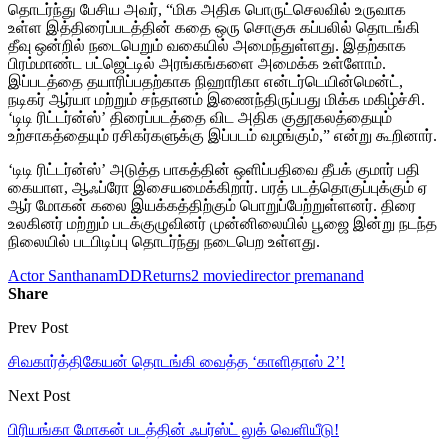
தொடர்ந்து பேசிய அவர், “மிக அதிக பொருட்செலவில் உருவாக
உள்ள இத்திரைப்படத்தின் கதை ஒரு சொகுசு கப்பலில் தொடங்கி
தீவு ஒன்றில் நடைபெறும் வகையில் அமைந்துள்ளது. இதற்காக
பிரம்மாண்ட பட்ஜெட்டில் அரங்கங்களை அமைக்க உள்ளோம்.
இப்படத்தை தயாரிப்பதற்காக நிஹாரிகா என்டர்டெயின்மென்ட்,
நடிகர் ஆர்யா மற்றும் சந்தானம் இணைந்திருப்பது மிக்க மகிழ்ச்சி.
‘டிடி ரிட்டர்ன்ஸ்’ திரைப்படத்தை விட அதிக குதூகலத்தையும்
உற்சாகத்தையும் ரசிகர்களுக்கு இப்படம் வழங்கும்,” என்று கூறினார்.
‘டிடி ரிட்டர்ன்ஸ்’ அடுத்த பாகத்தின் ஒளிப்பதிவை தீபக் குமார் பதி
கையாள, ஆஃப்ரோ இசையமைக்கிறார். பரத் படத்தொகுப்புக்கும் ஏ
ஆர் மோகன் கலை இயக்கத்திற்கும் பொறுப்பேற்றுள்ளனர். திரை
உலகினர் மற்றும் படக்குழுவினர் முன்னிலையில் பூஜை இன்று நடந்த
நிலையில் படபிடிப்பு தொடர்ந்து நடைபெற உள்ளது.
Actor Santhanam
DDReturns2 movie
director premanand
Share
Prev Post
சிவகார்த்திகேயன் தொடங்கி வைத்த ‘காளிதாஸ் 2’!
Next Post
பிரியங்கா மோகன் படத்தின் ஃபர்ஸ்ட் லுக் வெளியீடு!