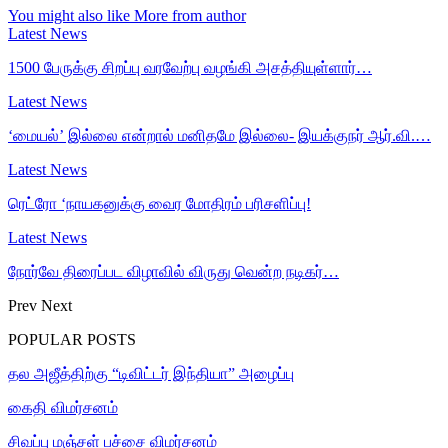
You might also like
More from author
Latest News
1500 பேருக்கு சிறப்பு வரவேற்பு வழங்கி அசத்தியுள்ளார்…
Latest News
‘மையல்’ இல்லை என்றால் மனிதமே இல்லை- இயக்குநர் ஆர்.வி.…
Latest News
ரெட்ரோ ‘நாயகனுக்கு வைர மோதிரம் பரிசளிப்பு!
Latest News
நோர்வே திரைப்பட விழாவில் விருது வென்ற நடிகர்…
Prev
Next
POPULAR POSTS
தல அஜீத்திற்கு “டிவிட்டர் இந்தியா” அழைப்பு
கைதி விமர்சனம்
சிவப்பு மஞ்சள் பச்சை விமர்சனம்