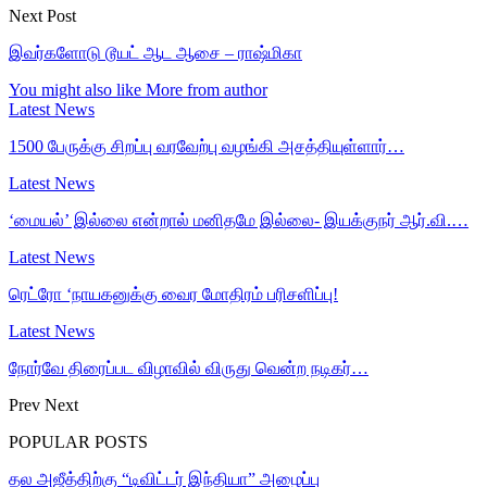
Next Post
இவர்களோடு டூயட் ஆட ஆசை – ராஷ்மிகா
You might also like
More from author
Latest News
1500 பேருக்கு சிறப்பு வரவேற்பு வழங்கி அசத்தியுள்ளார்…
Latest News
‘மையல்’ இல்லை என்றால் மனிதமே இல்லை- இயக்குநர் ஆர்.வி.…
Latest News
ரெட்ரோ ‘நாயகனுக்கு வைர மோதிரம் பரிசளிப்பு!
Latest News
நோர்வே திரைப்பட விழாவில் விருது வென்ற நடிகர்…
Prev
Next
POPULAR POSTS
தல அஜீத்திற்கு “டிவிட்டர் இந்தியா” அழைப்பு