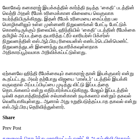
லோகேஷ் கனகராஜ் இயக்கத்தில் கார்த்தி நடித்த ‘கைதி’ படத்தின்
வெற்றி அதன் ரீமேக் உரிமைக்கான விலையை வெகுவாக
உயர்த்தியிருக்கிறது. இதன் ரீமேக் உரிமையை கைப்பற்ற பல
மொழிகளிலும் உள்ள முன்னணி நிறுவனங்கள் போட்டி போட்டுக்
கொண்டிருக்கும் நிலையில், ஹிந்தியில் ‘கைதி’ படத்தின் ரீமேக்கை
தமிழில் அப்படத்தை தயாரித்த ட்ரீம் வாரியர்ஸ் பிக்சர்ஸ்
நிறுவனத்தின் எஸ்.ஆர்.பிரபு ரிலையன்ஸ் எண்டர்டெயின்மெண்ட்
நிறுவனத்துடன் இணைந்து தயாரிக்கவுள்ளதாக
அதிகாரப்பூர்வமாக அறிவிக்கப்பட்டுள்ளது.
ஏற்கனவே ஹிந்தி ரீமேக்கையும் கனகராஜ் தான் இயக்குவார் என்று
கூறப்பட்டது. அவர் தற்போது விஜயை ‘மாஸ்டர்’ படத்தில் இயக்கி
வருவதால் அப்படப்பிடிப்பை முடித்து விட்டு இப்படத்தை
தொடங்கலாம் என்று எதிர்பார்க்கப்படுகிறது. மேலும் இப்படத்தில்
டில்லி கதாபாத்திரத்தில் சல்மான்கான் நடிக்கலாம் என்றும் தகவல்
வெளியாகியுள்ளது.. ஆனால் அது உறுதிபடுத்தப்படாத தகவல் என்று
எஸ்.ஆர்.பிரபு தெரிவித்துள்ளார்.
Share
Prev Post
தனுஷைத் தொடர்ந்து ஹாலிவுட்டில் எண்ட் ரி ஆகும் ஜிவி பிரகாஷ்