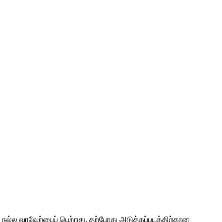
ி நல்ல வரவேற்பைப் பெற்றது. தற்போது அடுத்தப்படத்திற்கான