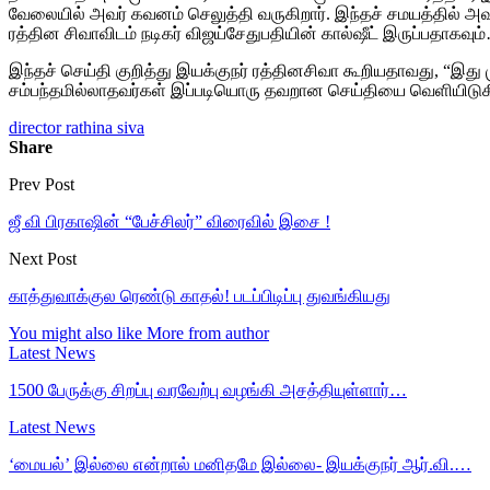
வேலையில் அவர் கவனம் செலுத்தி வருகிறார். இந்தச் சமயத்தில் அவ
ரத்தின சிவாவிடம் நடிகர் விஜய்சேதுபதியின் கால்ஷீட் இருப்பதாகவ
இந்தச் செய்தி குறித்து இயக்குநர் ரத்தினசிவா கூறியதாவது, “இது
சம்பந்தமில்லாதவர்கள் இப்படியொரு தவறான செய்தியை வெளியிடுக
director rathina siva
Share
Prev Post
ஜீ வி பிரகாஷின் “பேச்சிலர்” விரைவில் இசை !
Next Post
காத்துவாக்குல ரெண்டு காதல்! படப்பிடிப்பு துவங்கியது
You might also like
More from author
Latest News
1500 பேருக்கு சிறப்பு வரவேற்பு வழங்கி அசத்தியுள்ளார்…
Latest News
‘மையல்’ இல்லை என்றால் மனிதமே இல்லை- இயக்குநர் ஆர்.வி.…