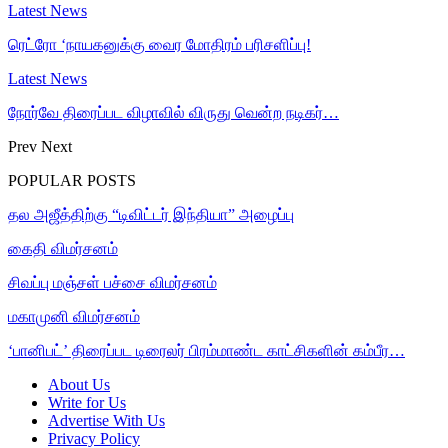
Latest News
ரெட்ரோ ‘நாயகனுக்கு வைர மோதிரம் பரிசளிப்பு!
Latest News
நோர்வே திரைப்பட விழாவில் விருது வென்ற நடிகர்…
Prev
Next
POPULAR POSTS
தல அஜீத்திற்கு “டிவிட்டர் இந்தியா” அழைப்பு
கைதி விமர்சனம்
சிவப்பு மஞ்சள் பச்சை விமர்சனம்
மகாமுனி விமர்சனம்
‘பானிபட்’ திரைப்பட டிரைலர் பிரம்மாண்ட காட்சிகளின் கம்பீர…
About Us
Write for Us
Advertise With Us
Privacy Policy