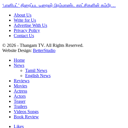
‘பானிபட்’ திரைப்பட டிரைலர் பிரம்மாண்ட காட்சிகளின் கம்பீர…
About Us
Write for Us
Advertise With Us
Privacy Policy
Contact Us
© 2026 - Thangam TV. All Rights Reserved.
Website Design:
BetterStudio
Home
News
Tamil News
English News
Reviews
Movies
Actress
Actors
Teaser
Trailers
Videos Songs
Book Review
Likes