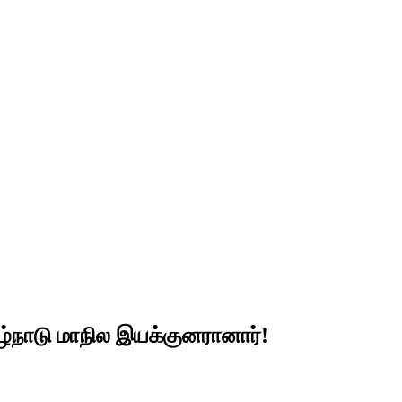
ிழ்நாடு மாநில இயக்குனரானார்!