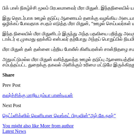
பிக் பாஸ் நிகழ்ச்சி மூலம் பிரபலமானவர் மீரா மிதுன். இந்தநிலையில
இது தொடர்பாக ஊழல் தடுப்பு ஆணையம் தனக்கு வழங்கிய அடையாள அட்
ஒழிக்கப் போவதாக சபதம் எடுத்த மீரா மிதுன், “ஊழல் செய்பவர்கள் 
இந்த நிலையில் மீரா மிதுனிடம் இருந்து அந்த பதவியை பறித்து அவர
டாக்டர் ஏ.முகமது ஹக்கீம் என்பவர் தற்போது அந்தப் பொறுப்பில் நியமிக
மீரா மிதுன் தன் தன்னை பற்றிய போலீஸ் கிளியரன்ஸ் சான்றிதழை சமர்
அதுமட்டுமல்ல மீரா மிதுன் வகித்துவந்த ஊழல் தடுப்பு ஆணையத்தின்
சம்பந்தப்பட்ட துறைக்கு தகவல் அளிக்கும் உரிமை மட்டுமே இருக்கிறது
Share
Prev Post
கவர்ச்சிக்கு மாறிய ரம்யா பாண்டியன்
Next Post
நெட்ப்ளிக்ஸில் வெளியான வெங்கட் பிரபுவின்“ஆர்.கே.நகர்”
You might also like
More from author
Latest News