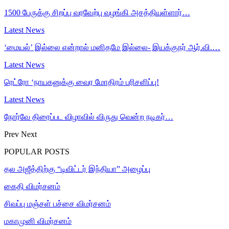
1500 பேருக்கு சிறப்பு வரவேற்பு வழங்கி அசத்தியுள்ளார்…
Latest News
‘மையல்’ இல்லை என்றால் மனிதமே இல்லை- இயக்குநர் ஆர்.வி.…
Latest News
ரெட்ரோ ‘நாயகனுக்கு வைர மோதிரம் பரிசளிப்பு!
Latest News
நோர்வே திரைப்பட விழாவில் விருது வென்ற நடிகர்…
Prev
Next
POPULAR POSTS
தல அஜீத்திற்கு “டிவிட்டர் இந்தியா” அழைப்பு
கைதி விமர்சனம்
சிவப்பு மஞ்சள் பச்சை விமர்சனம்
மகாமுனி விமர்சனம்