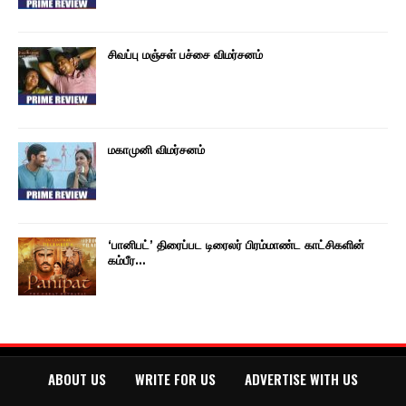
சிவப்பு மஞ்சள் பச்சை விமர்சனம்
மகாமுனி விமர்சனம்
‘பானிபட்’ திரைப்பட டிரைலர் பிரம்மாண்ட காட்சிகளின்
கம்பீர…
ABOUT US
WRITE FOR US
ADVERTISE WITH US