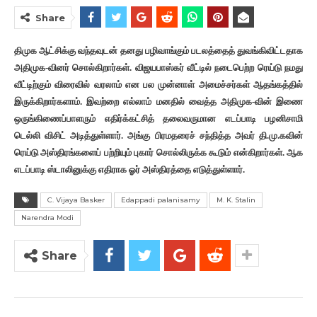
Share
திமுக ஆட்சிக்கு வந்தவுடன் தனது பழிவாங்கும் படலத்தைத் துவங்கிவிட்டதாக
அதிமுக-வினர் சொல்கிறார்கள். விஜயபாஸ்கர் வீட்டில் நடைபெற்ற ரெய்டு நமது
வீட்டிற்கும் விரைவில் வரலாம் என பல முன்னாள் அமைச்சர்கள் ஆதங்கத்தில்
இருக்கிறார்களாம். இவற்றை எல்லாம் மனதில் வைத்த அதிமுக-வின் இணை
ஒருங்கிணைப்பாளரும் எதிர்க்கட்சித் தலைவருமான எடப்பாடி பழனிசாமி
டெல்லி விசிட் அடித்துள்ளார். அங்கு பிரமதரைச் சந்தித்த அவர் தி.மு.கவின்
ரெய்டு அஸ்திரங்களைப் பற்றியும் புகார் சொல்லிருக்க கூடும் என்கிறார்கள். ஆக
எடப்பாடி ஸ்டாலினுக்கு எதிராக ஓர் அஸ்திரத்தை எடுத்துள்ளார்.
C. Vijaya Basker
Edappadi palanisamy
M. K. Stalin
Narendra Modi
Share