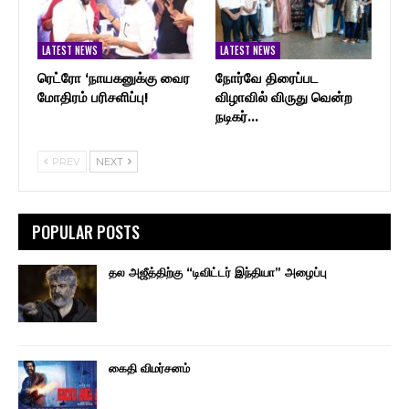
LATEST NEWS
LATEST NEWS
ரெட்ரோ ‘நாயகனுக்கு வைர
நோர்வே திரைப்பட
மோதிரம் பரிசளிப்பு!
விழாவில் விருது வென்ற
நடிகர்…
PREV
NEXT
POPULAR POSTS
தல அஜீத்திற்கு “டிவிட்டர் இந்தியா” அழைப்பு
கைதி விமர்சனம்