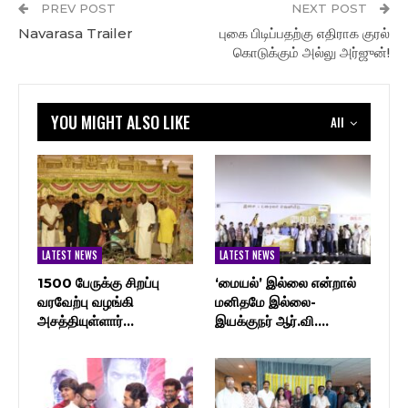
PREV POST
NEXT POST
Navarasa Trailer
புகை பிடிப்பதற்கு எதிராக குரல்
கொடுக்கும் அல்லு அர்ஜுன்!
YOU MIGHT ALSO LIKE
All
LATEST NEWS
LATEST NEWS
1500 பேருக்கு சிறப்பு
‘மையல்’ இல்லை என்றால்
வரவேற்பு வழங்கி
மனிதமே இல்லை-
அசத்தியுள்ளார்…
இயக்குநர் ஆர்.வி.…