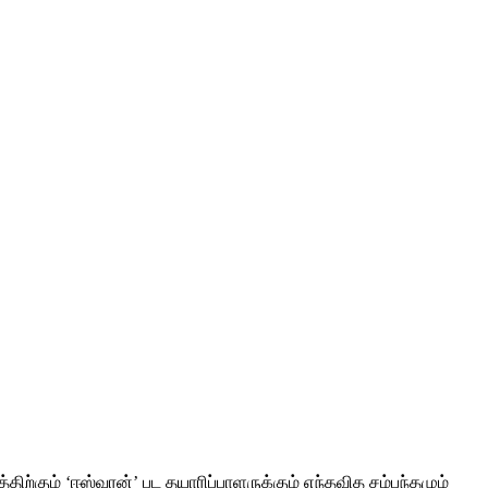
ற்கும் ‘ஈஸ்வரன்’ பட தயாரிப்பாளருக்கும் எந்தவித சம்பந்தமும்