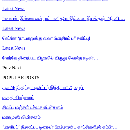
Latest News
‘மையல்’ இல்லை என்றால் மனிதமே இல்லை- இயக்குநர் ஆர்.வி.…
Latest News
ரெட்ரோ ‘நாயகனுக்கு வைர மோதிரம் பரிசளிப்பு!
Latest News
நோர்வே திரைப்பட விழாவில் விருது வென்ற நடிகர்…
Prev
Next
POPULAR POSTS
தல அஜீத்திற்கு “டிவிட்டர் இந்தியா” அழைப்பு
கைதி விமர்சனம்
சிவப்பு மஞ்சள் பச்சை விமர்சனம்
மகாமுனி விமர்சனம்
‘பானிபட்’ திரைப்பட டிரைலர் பிரம்மாண்ட காட்சிகளின் கம்பீர…