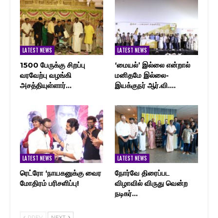
LATEST NEWS
LATEST NEWS
1500 பேருக்கு சிறப்பு
‘மையல்’ இல்லை என்றால்
வரவேற்பு வழங்கி
மனிதமே இல்லை-
அசத்தியுள்ளார்…
இயக்குநர் ஆர்.வி.…
LATEST NEWS
LATEST NEWS
ரெட்ரோ ‘நாயகனுக்கு வைர
நோர்வே திரைப்பட
மோதிரம் பரிசளிப்பு!
விழாவில் விருது வென்ற
நடிகர்…
PREV
NEXT