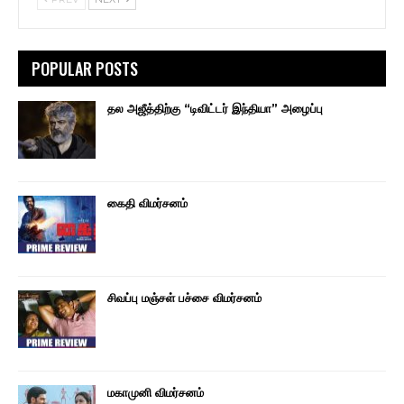
POPULAR POSTS
தல அஜீத்திற்கு “டிவிட்டர் இந்தியா” அழைப்பு
கைதி விமர்சனம்
சிவப்பு மஞ்சள் பச்சை விமர்சனம்
மகாமுனி விமர்சனம்