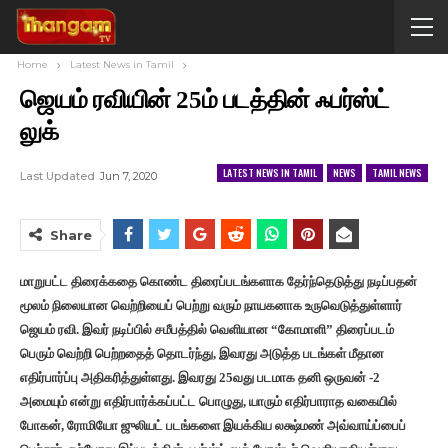
Home
Latest News in Tamil
ஜெயம் ரவியின் 25ம் படத்தின் ஃபர்ஸ்ட்
லுக்
LATEST NEWS IN TAMIL
NEWS
TAMIL NEWS
Last Updated
Jun 7, 2020
Share
மாறுபட்ட திரைக்கதை கொண்ட திரைப்படங்களாக தேர்ந்தெடுத்து நடிப்பதன்
மூலம் நிலையான வெற்றியைப் பெற்று வரும் நாயகனாக உருவெடுத்துள்ளார்
ஜெயம் ரவி. இவர் நடிப்பில் சமீபத்தில் வெளியான “கோமாளி” திரைப்படம்
பெரும் வெற்றி பெற்றதைத் தொடர்ந்து, இவரது அடுத்த படங்கள் மீதான
எதிர்பார்ப்பு அதிகரித்துள்ளது. இவரது 25வது படமாக தனி ஒருவன் -2
அமையும் என்று எதிர்பார்க்கப்பட்ட பொழுது, யாரும் எதிர்பாராத வகையில்
போகன், ரோமியோ ஜுலியட் படங்களை இயக்கிய லக்ஷ்மண் அவ்வாய்ப்பைப்