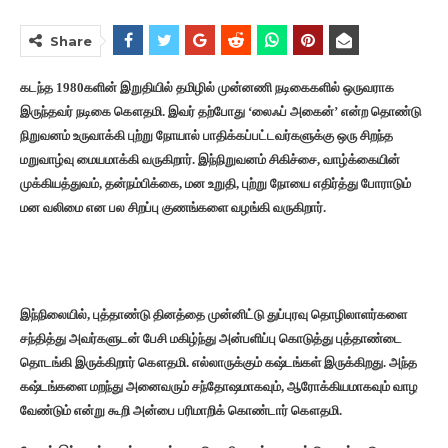
Share
கடந்த 1980களின் இறுதியில் தமிழில் முன்னணி நடிகைகளில் ஒருவராக
இருந்தவர் நடிகை கௌதமி. இவர் தற்போது ‘லைஃப் அகைன்’ என்ற தொண்டு
நிறுவனம் உருவாக்கி புற்று நோயால் பாதிக்கப்பட்டவர்களுக்கு ஒரு சிறந்த
மறுவாழ்வு மையமாக்கி வருகிறார். இந்நிறுவனம் சிகிச்சை, வாழ்க்கையின்
முக்கியத்துவம், தன்நம்பிக்கை, மன உறுதி, புற்று நோயை எதிர்த்து போராடும்
மன வலிமை என பல சிறப்பு குணங்களை வழங்கி வருகிறார்.
இந்நிலையில், புத்தாண்டு தினத்தை முன்னிட்டு துப்புரவு தொழிலாளர்களை
சந்தித்து அவர்களுடன் பேசி மகிழ்ந்து அன்பளிப்பு கொடுத்து புத்தாண்டை
தொடங்கி இருக்கிறார் கௌதமி. எல்லாருக்கும் கஷ்டங்கள் இருக்கிறது. அந்த
கஷ்டங்களை மறந்து அனைவரும் சந்தோஷமாகவும், ஆரோக்கியமாகவும் வாழ
வேண்டும் என்று கூறி அன்பை பரிமாறிக் கொண்டார் கௌதமி.