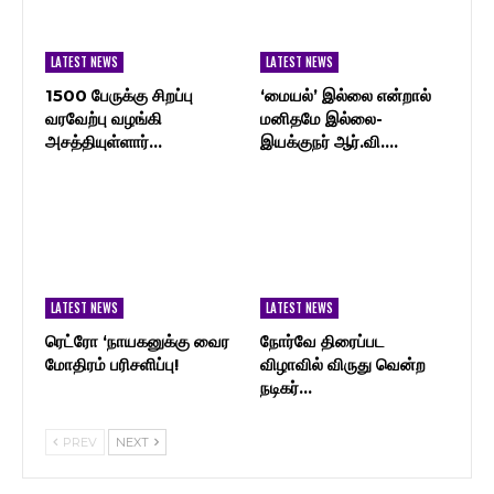
LATEST NEWS
LATEST NEWS
1500 பேருக்கு சிறப்பு
‘மையல்’ இல்லை என்றால்
வரவேற்பு வழங்கி
மனிதமே இல்லை-
அசத்தியுள்ளார்…
இயக்குநர் ஆர்.வி.…
LATEST NEWS
LATEST NEWS
ரெட்ரோ ‘நாயகனுக்கு வைர
நோர்வே திரைப்பட
மோதிரம் பரிசளிப்பு!
விழாவில் விருது வென்ற
நடிகர்…
PREV
NEXT