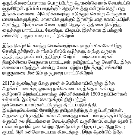
ஒருங்கிணைப்பாளராக பொறுப்பேற்று ஆறாண்டுகளாக செயல்பட்டு
வருகிறேன். நம்மில் பலருக்கும் தெருக்கூத்து என்றால் தெரியாது.
இந்தக் கலையை அமெரிக்காவுக்கு எடுத்துச் சென்று அங்குள்ள
மாணவர்களுக்கும், மாணவிகளுக்கும் இரண்டு மாத காலம் பயிற்சி
அளித்து, அவர்களை மேடை ஏற்றி தெருக்கூத்தினை நிகழ்த்த
வைத்தது பாராட்டப்பட வேண்டிய விஷயம். இதற்காக இயக்குநர்
சங்ககிரி ராஜகுமாரை பாராட்டுகிறேன்.
இந்த நிகழ்வில் கலந்து கொள்வதற்காக நானும் சிகாகோவிற்கு
சென்றிருந்தேன். அரங்கம் நிரம்பி வழிந்தது. அங்கு வருகை
தந்திருந்த நான்காயிரத்திற்கும் மேற்பட்ட பார்வையாளர்கள்
நிகழ்ச்சியை வெகுவாக பாராட்டினர். தமிழ்நாட்டிற்கு வெளியே இந்த
கலையை எடுத்துச் சென்று மேடை ஏற்றிய இயக்குநர் சங்ககிரி
ராஜகுமாரை மீண்டும் ஒருமுறை பாராட்டுகிறேன்.
2017ம் ஆண்டிற்கு பிறகு தான் அமெரிக்காவிலிருந்து இந்த
அறக்கட்டளைக்கு ஓரளவு நன்கொடை வரத் தொடங்கியது.
தமிழ்நாடு அறக்கட்டளைக்கு அமெரிக்காவில் 1500 உறுப்பினர்கள்
உள்ளனர். இவர்கள் கொடுக்கும் நிதி மற்றும்
நன்கொடையாளர்களிடமிருந்து திரட்டப்படும் நிதி,
இவற்றையெல்லாம் சேகரித்து தமிழகத்திற்கு அனுப்புகிறார்கள்.
அதனை தமிழகத்தில் உள்ள அனைத்து மாவட்டங்களுக்கும் பிரித்து
அனுப்பி நல திட்டங்களை செயல்படுத்தி வருகிறோம். கடந்த ஆண்டு
டல்லாஸ் நகரில் நடைபெற்ற ஆண்டு விழாவிற்கு பிறகு ஆறு கோடி
ரூபாய் நிதி நன்கொடையாக கிடைத்தது. இந்த ஆண்டும் இதே