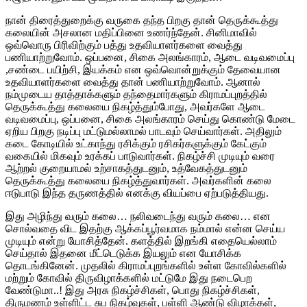
நான் திரைத்துறைக்கு வருகை தந்த பிறகு தான் தெருக்கூத்து
கலையின் அசலான மதிப்பினை உணர்ந்தேன். சினிமாவில்
ஒவ்வொரு பிரிவிற்கும் பத்து உதவியாளர்களை வைத்து
பணியாற்றுவோம். ஒப்பனை, சிகை அலங்காரம், ஆடை வடிவமைப்பு
,சண்டை பயிற்சி, இயக்கம் என ஒவ்வொன்றுக்கும் தேவையான
உதவியாளர்களை வைத்து தான் பணியாற்றுவோம். ஆனால்
நம்முடைய தாத்தாக்களும் தந்தைமார்களும் கிராமப்புறத்தில்
தெருக்கூத்து கலையை நிகழ்த்தும்போது, அவர்களே ஆடை
வடிவமைப்பு, ஒப்பனை, சிகை அலங்காரம் செய்து கொண்டு மேடை
ஏறிய பிறகு நடிப்பு மட்டுமல்லாமல் பாடவும் செய்வார்கள். அதிலும்
கடை கோடியில் உட்காந்து ரசிக்கும் ரசிகர்களுக்கும் கேட்கும்
வகையில் மிகவும் உரக்கப் பாடுவார்கள். நிகழ்ச்சி முடியும் வரை
ஆற்றல் குறையாமல் உற்சாகத்துடனும், உத்வேகத்துடனும்
தெருக்கூத்து கலையை நிகழ்த்துவார்கள். அவர்களின் கலை
ஈடுபாடு இந்த தருணத்தில் எனக்கு வியப்பை ஏற்படுத்தியது.
இது அழிந்து வரும் கலை… நலிவடைந்து வரும் கலை… என
சொல்வதை விட இதற்கு ஆக்கப்பூர்வமாக நம்மால் என்ன செய்ய
முடியும் என்று யோசித்தேன். களத்தில் இறங்கி எதையெல்லாம்
செய்தால் இதனை மீட்டெடுக்க இயலும் என யோசிக்க
தொடங்கினேன். முதலில் கிராமப்புறங்களில் உள்ள கோவில்களில்
மற்றும் கோவில் திருவிழாக்களில் மட்டுமே இது நடைபெற
வேண்டுமா..! இது அரசு நிகழ்ச்சிகள், பொது நிகழ்ச்சிகள்,
திருமணம் உள்ளிட்ட சுப நிகழ்வுகள், பள்ளி ஆண்டு விழாக்கள்,