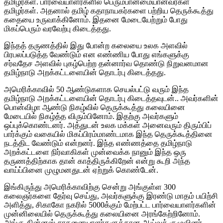
தமிழர்கள். பார்வையாளர்களில் பெரும்பான்மையானவர்கள்
தமிழர்கள். அதனால் தமிழ் கதாநாயகர்களை பற்றிய தெருக்கூத்து
கதையை உருவாக்கினோம். இதனை மேடையேற்றும் போது
மிகப்பெரும் வரவேற்பு கிடைத்தது.
இந்தத் தருணத்தில் இது போன்ற கலையை உலக அளவில்
பிரபலப்படுத்த வேண்டும் என எண்ணிய போது எங்களுக்கு
சர்வதேச அளவில் புகழ்பெற்ற தன்னார்வ தொண்டு நிறுவனமான
தமிழ்நாடு அறக்கட்டளையின் தொடர்பு கிடைத்தது.
அமெரிக்காவில் 50 ஆண்டுகளாக செயல்பட்டு வரும் இந்த
தமிழ்நாடு அறக்கட்டளையின் தொடர்பு கிடைத்தவுடன்.. அவர்களின்
பொன்விழா ஆண்டு நிகழ்வில் தெருக்கூத்து கலையினை
மேடையில் நிகழ்த்த விரும்பினோம். இதற்கு அவர்களும்
ஒப்புக்கொண்டனர். அத்துடன் உலக மக்கள் அனைவரும் திரும்பிப்
பார்க்கும் வகையில் மிகப்பிரம்மாண்டமாக இந்த தெருக்கூத்தினை
நடத்திட வேண்டும் என்றனர். இந்த எண்ணத்தை தமிழ்நாடு
அறக்கட்டளை நிர்வாகிகள் முன்வைக்க நானும் இந்த ஒரு
தருணத்திற்காக தான் காத்திருக்கிறேன் என்று கூறி அந்த
வாய்ப்பினை முழுமனதுடன் ஏற்றுக் கொண்டேன்.
இங்கிருந்து அமெரிக்காவிற்கு சென்று அங்குள்ள 300
கலைஞர்களை தேர்வு செய்து, அவர்களுக்கு இரண்டு மாதம் பயிற்சி
அளித்து, சிகாகோ நகரில் 5000க்கும் மேற்பட்ட பார்வையாளர்களின்
முன்னிலையில் தெருக்கூத்து கலையினை அரங்கேற்றினோம்.
அங்கு கின்னஸ் சாதனையாளர்களுக்கான ஆய்வுக் குழுவினர்