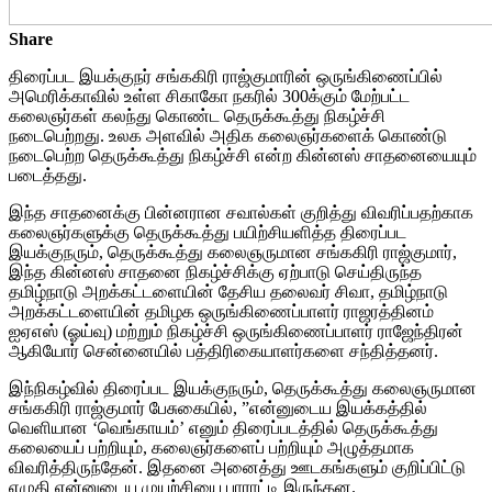
Share
திரைப்பட இயக்குநர் சங்ககிரி ராஜ்குமாரின் ஒருங்கிணைப்பில்
அமெரிக்காவில் உள்ள சிகாகோ நகரில் 300க்கும் மேற்பட்ட
கலைஞர்கள் கலந்து கொண்ட தெருக்கூத்து நிகழ்ச்சி
நடைபெற்றது. உலக அளவில் அதிக கலைஞர்களைக் கொண்டு
நடைபெற்ற தெருக்கூத்து நிகழ்ச்சி என்ற கின்னஸ் சாதனையையும்
படைத்தது.
இந்த சாதனைக்கு பின்னரான சவால்கள் குறித்து விவரிப்பதற்காக
கலைஞர்களுக்கு தெருக்கூத்து பயிற்சியளித்த திரைப்பட
இயக்குநரும், தெருக்கூத்து கலைஞருமான சங்ககிரி ராஜ்குமார்,
இந்த கின்னஸ் சாதனை நிகழ்ச்சிக்கு ஏற்பாடு செய்திருந்த
தமிழ்நாடு அறக்கட்டளையின் தேசிய தலைவர் சிவா, தமிழ்நாடு
அறக்கட்டளையின் தமிழக ஒருங்கிணைப்பாளர் ராஜரத்தினம்
ஐஏஎஸ் (ஓய்வு) மற்றும் நிகழ்ச்சி ஒருங்கிணைப்பாளர் ராஜேந்திரன்
ஆகியோர் சென்னையில் பத்திரிகையாளர்களை சந்தித்தனர்.
இந்நிகழ்வில் திரைப்பட இயக்குநரும், தெருக்கூத்து கலைஞருமான
சங்ககிரி ராஜ்குமார் பேசுகையில், ”என்னுடைய இயக்கத்தில்
வெளியான ‘வெங்காயம்’ எனும் திரைப்படத்தில் தெருக்கூத்து
கலையைப் பற்றியும், கலைஞர்களைப் பற்றியும் அழுத்தமாக
விவரித்திருந்தேன். இதனை அனைத்து ஊடகங்களும் குறிப்பிட்டு
எழுதி என்னுடைய முயற்சியை பாராட்டி இருந்தன.