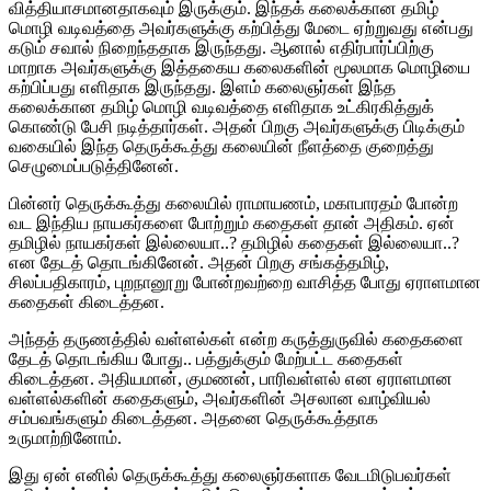
வித்தியாசமானதாகவும் இருக்கும். இந்தக் கலைக்கான தமிழ்
மொழி வடிவத்தை அவர்களுக்கு கற்பித்து மேடை ஏற்றுவது என்பது
கடும் சவால் நிறைந்ததாக இருந்தது. ஆனால் எதிர்பார்ப்பிற்கு
மாறாக அவர்களுக்கு இத்தகைய கலைகளின் மூலமாக மொழியை
கற்பிப்பது எளிதாக இருந்தது. இளம் கலைஞர்கள் இந்த
கலைக்கான தமிழ் மொழி வடிவத்தை எளிதாக உட்கிரகித்துக்
கொண்டு பேசி நடித்தார்கள். அதன் பிறகு அவர்களுக்கு பிடிக்கும்
வகையில் இந்த தெருக்கூத்து கலையின் நீளத்தை குறைத்து
செழுமைப்படுத்தினேன்.
பின்னர் தெருக்கூத்து கலையில் ராமாயணம், மகாபாரதம் போன்ற
வட இந்திய நாயகர்களை போற்றும் கதைகள் தான் அதிகம். ஏன்
தமிழில் நாயகர்கள் இல்லையா..? தமிழில் கதைகள் இல்லையா..?
என தேடத் தொடங்கினேன். அதன் பிறகு சங்கத்தமிழ்,
சிலப்பதிகாரம், புறநானூறு போன்றவற்றை வாசித்த போது ஏராளமான
கதைகள் கிடைத்தன.
அந்தத் தருணத்தில் வள்ளல்கள் என்ற கருத்துருவில் கதைகளை
தேடத் தொடங்கிய போது.. பத்துக்கும் மேற்பட்ட கதைகள்
கிடைத்தன. அதியமான், குமணன், பாரிவள்ளல் என ஏராளமான
வள்ளல்களின் கதைகளும், அவர்களின் அசலான வாழ்வியல்
சம்பவங்களும் கிடைத்தன. அதனை தெருக்கூத்தாக
உருமாற்றினோம்.
இது ஏன் எனில் தெருக்கூத்து கலைஞர்களாக வேடமிடுபவர்கள்