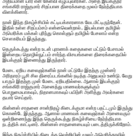
அதியமான் யார் என கேள்வி எழுப்புவார்கள். அதை இயக்குநர்
சங்ககிரி ராஜ்குமார் சிறப்பான திரைக்கதை மூலம் நேர்த்தியாக
விளக்கினார்.
நான் இந்த நிகழ்ச்சியில் கட்டியக்காரனாக வேடமிட்டிருந்தேன்.
இதில் உள்ள சிறப்பம்சம் என்னவென்றால்.. இயல்பான தமிழில்
அமெரிக்க மக்கள் புரிந்து கொள்ளும் தமிழில் பேசலாம் என்ற
சௌகரியம் இருந்தது.
தெருக்கூத்து என்ற உடன் புராணக் கதைகளை மட்டும் பேசாமல்
இன்றைய தொழில்நுட்பம் சார்ந்த விசயங்களை திரைக்கதையில்
இயக்குநர் இணைத்து இருந்தார்.
மேடை ஏறிய கலைஞர்களில் நான் மட்டுமே இதற்கு முன்னர்
அரிதாரம் பூசி சில திரைப்படங்களில் நடித்த அனுபவம் உண்டு. வேறு
யாரும் இதற்கு முன் மேடை ஏறியதில்லை. ஆனால் இயக்குநர்
சங்ககிரி ராஜ்குமார் அனைத்து மாணவர்களுக்கும்
பொறுமையாகவும், நிதானமாகவும் பயிற்சி அளித்து அவர்களை
தயார் செய்தார்.
கின்னஸ் சாதனை சான்றிதழ் கிடைக்குமா என்ற பதட்டமும் இருந்து
கொண்டே இருந்தது. ஆனால் மாணவக் கலைஞர்கள் அனைவரும்
ஒன்றிணைந்து இந்த தெருக்கூத்து நிகழ்ச்சியை நேர்த்தியாக
நடத்திக் காட்டினர். கின்னஸ் சாதனையையும் படைத்திருக்கிறோம்.
இந்த நிகழ்ச்சியில் கிடைத்த வெற்றியின் மூலம் அமெரிக்காவில்