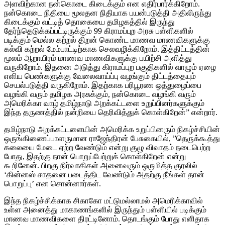
அளவிற்கான நன்கொடை கிடைக்கும் என எதிர்பார்க்கிறோம்.
நன்கொடை நிதியை மூலதன நிதியாக பயன்படுத்தி அதிலிருந்து
கிடைக்கும் வட்டித் தொகையை தமிழகத்தில் இருந்து
தேர்ந்தெடுக்கப்பட்டிருக்கும் 99 கிராமப்புற அரசு பள்ளிகளில்
படிக்கும் மெல்ல கற்றல் திறன் கொண்ட மாணவ மாணவிகளுக்கு
கல்வி கற்றல் மேம்பாட்டிற்காக செலவழிக்கிறோம். இத்திட்டத்தின்
மூலம் ஆறாயிரம் மாணவ மாணவிகளுக்கு பயிற்சி அளித்து
வருகிறோம். இதனை அடுத்து கிராமப்புற பகுதிகளில் வாழும் ஏழை
எளிய பெண்களுக்கு வேலைவாய்ப்பு வழங்கும் திட்டத்தையும்
செயல்படுத்தி வருகிறோம். இதற்காக பரிபூரண ஒத்துழைப்பை
வழங்கி வரும் தமிழக அரசுக்கும், நன்கொடை வழங்கி வரும்
அமெரிக்கா வாழ் தமிழ்நாடு அறக்கட்டளை உறுப்பினர்களுக்கும்
இந்த தருணத்தில் நன்றியை தெரிவித்துக் கொள்கிறேன்” என்றார்.
தமிழ்நாடு அறக்கட்டளையின் அமெரிக்க உறுப்பினரும் நிகழ்ச்சியின்
ஒருங்கிணைப்பாளருமான ராஜேந்திரன் பேசுகையில், ”தெருக்கூத்து
கலையை மேடை ஏற்ற வேண்டும் என்று குழு விவாதம் நடைபெற்ற
போது, இதற்கு நான் பொறுப்பேற்றுக் கொள்கிறேன் என்று
கூறினேன். பிறகு நிர்வாகிகள் அனைவரும் ஒருமித்த குரலில்
‘கின்னஸ் சாதனை படைத்திட வேண்டும் அதற்கு நீங்கள் தான்
பொறுப்பு’ என சொன்னார்கள்.
இந்த நிகழ்ச்சிக்காக சிகாகோ மட்டுமல்லாமல் அமெரிக்காவில்
உள்ள அனைத்து மாகாணங்களில் இருந்தும் பள்ளியில் படிக்கும்
மாணவ மாணவிகளை திரட்டினோம். தொடங்கும் போது எளிதாக