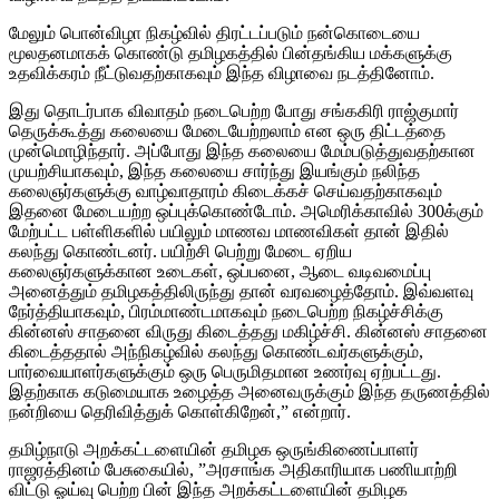
மேலும் பொன்விழா நிகழ்வில் திரட்டப்படும் நன்கொடையை
மூலதனமாகக் கொண்டு தமிழகத்தில் பின்தங்கிய மக்களுக்கு
உதவிக்கரம் நீட்டுவதற்காகவும் இந்த விழாவை நடத்தினோம்.
இது தொடர்பாக விவாதம் நடைபெற்ற போது சங்ககிரி ராஜ்குமார்
தெருக்கூத்து கலையை மேடையேற்றலாம் என ஒரு திட்டத்தை
முன்மொழிந்தார். அப்போது இந்த கலையை மேம்படுத்துவதற்கான
முயற்சியாகவும், இந்த கலையை சார்ந்து இயங்கும் நலிந்த
கலைஞர்களுக்கு வாழ்வாதாரம் கிடைக்கச் செய்வதற்காகவும்
இதனை மேடையற்ற ஒப்புக்கொண்டோம். அமெரிக்காவில் 300க்கும்
மேற்பட்ட பள்ளிகளில் பயிலும் மாணவ மாணவிகள் தான் இதில்
கலந்து கொண்டனர். பயிற்சி பெற்று மேடை ஏறிய
கலைஞர்களுக்கான உடைகள், ஒப்பனை, ஆடை வடிவமைப்பு
அனைத்தும் தமிழகத்திலிருந்து தான் வரவழைத்தோம். இவ்வளவு
நேர்த்தியாகவும், பிரம்மாண்டமாகவும் நடைபெற்ற நிகழ்ச்சிக்கு
கின்னஸ் சாதனை விருது கிடைத்தது மகிழ்ச்சி. கின்னஸ் சாதனை
கிடைத்ததால் அந்நிகழ்வில் கலந்து கொண்டவர்களுக்கும்,
பார்வையாளர்களுக்கும் ஒரு பெருமிதமான உணர்வு ஏற்பட்டது.
இதற்காக கடுமையாக உழைத்த அனைவருக்கும் இந்த தருணத்தில்
நன்றியை தெரிவித்துக் கொள்கிறேன்,” என்றார்.
தமிழ்நாடு அறக்கட்டளையின் தமிழக ஒருங்கிணைப்பாளர்
ராஜரத்தினம் பேசுகையில், ”அரசாங்க அதிகாரியாக பணியாற்றி
விட்டு ஓய்வு பெற்ற பின் இந்த அறக்கட்டளையின் தமிழக