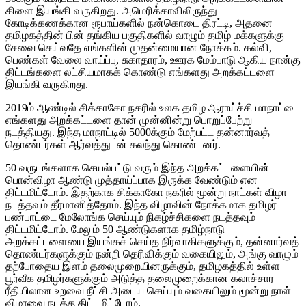
கிளை இயங்கி வருகிறது. அமெரிக்காவிலிருந்து
கோடிக்கணக்கான ரூபாய்களில் நன்கொடை திரட்டி, அதனை
தமிழகத்தின் பின் தங்கிய பகுதிகளில் வாழும் தமிழ் மக்களுக்கு
சேவை செய்வதே எங்களின் முதன்மையான நோக்கம். கல்வி,
பெண்கள் வேலை வாய்ப்பு, சுகாதாரம், ஊரக மேம்பாடு ஆகிய நான்கு
திட்டங்களை லட்சியமாகக் கொண்டு எங்களது அறக்கட்டளை
இயங்கி வருகிறது.
2019ம் ஆண்டில் சிக்காகோ நகரில் உலக தமிழ ஆராய்ச்சி மாநாட்டை
எங்களது அறக்கட்டளை தான் முன்னின்று பொறுப்பேற்று
நடத்தியது. இந்த மாநாட்டில் 5000க்கும் மேற்பட்ட தன்னார்வத்
தொண்டர்கள் ஆர்வத்துடன் கலந்து கொண்டனர்.
50 வருடங்களாக செயல்பட்டு வரும் இந்த அறக்கட்டளையின்
பொன்விழா ஆண்டு முத்தாய்ப்பாக இருக்க வேண்டும் என
திட்டமிட்டோம். இதற்காக சிக்காகோ நகரில் மூன்று நாட்கள் விழா
நடத்தவும் தீர்மானித்தோம். இந்த விழாவின் நோக்கமாக தமிழர்
பண்பாட்டை மேலோங்க செய்யும் நிகழ்ச்சிகளை நடத்தவும்
திட்டமிட்டோம். மேலும் 50 ஆண்டுகளாக தமிழ்நாடு
அறக்கட்டளையை இயங்கச் செய்த நிர்வாகிகளுக்கும், தன்னார்வத்
தொண்டர்களுக்கும் நன்றி தெரிவிக்கும் வகையிலும், அங்கு வாழும்
தற்போதைய இளம் தலைமுறையினருக்கும், தமிழகத்தில் உள்ள
பூர்வீக தமிழர்களுக்கும் அடுத்த தலைமுறைக்கான கலாச்சார
ரீதியிலான உறவை நீட்சி அடைய செய்யும் வகையிலும் மூன்று நாள்
விழாவை நடத்த திட்டமிட்டோம்.