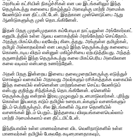
அரசியல் கட்சியின் நிகழ்ச்சிகள் என பல இடங்களிலும் இந்த
தெருக்கூத்து கலையை நிகழ்த்தும் அளவுக்கு மாற்றி அமைக்க
வேண்டும் என திட்டமிட்டேன். இதற்கான முன்னெடுப்பை ஆறு
ஆண்டுகளுக்கு முன் தொடங்கினேன்.
இதன் பிறகு முதன்முதலாக கம்போடியா நாட்டிலுள்ள அங்கோர்வாட்
எனுமிடத்தில் உள்ள ஆலய வளாகத்தில் அரங்கேற்றம் செய்தோம்.
அதற்கு மிகப்பெரிய வரவேற்பு கிடைத்தது. அங்குள்ள தமிழர்கள்,
தமிழர் அல்லாதவர்கள் என பலரும் இந்த தெருக்கூத்து கலையை
கொண்டாடிய விதம் என்னுள் மகிழ்ச்சியை ஏற்படுத்தியது. அந்தத்
தருணத்தில் இந்த தெருக்கூத்து கலை மிகப்பெரிய அளவிலான
கலை வடிவம் என்பதை உணர்ந்தேன்.
அதன் பிறகு இன்றைய இளைய தலைமுறையினருக்கு எடுத்துச்
சொல்லும் வகையில் அதாவது அவர்களும் ரசிக்கத்தக்க வகையில்
இந்த கலையில் என்னென்ன மாற்றங்களை செய்ய வேண்டும்
என்பது குறித்து சிந்திக்கத் தொடங்கினேன். ஏனெனில்
தெருக்கூத்து என்றால் இரவு முழுவதும் நடனமாடுவார்கள். புரிந்து
கொள்ள இயலாத கடும் தமிழில் உரையாடல்களும் வசனங்களும்
இடம் பெற்றிருக்கும். சில இடங்களில் ஆபாச தொனியில்
வசனங்கள் இடம் பெறும்.. இத்தகைய விஷயங்களையெல்லாம்
மாற்றி அமைக்கலாம் என திட்டமிட்டேன்.
இந்தியாவில் உள்ள மாணவர்களை விட வெளிநாடுகளில் உள்ள
மாணவர்கள் தமிழில் பேசுவதே கடினமானதாகவும்,