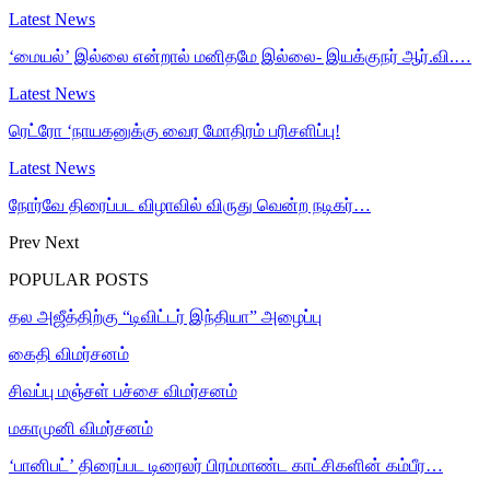
Latest News
‘மையல்’ இல்லை என்றால் மனிதமே இல்லை- இயக்குநர் ஆர்.வி.…
Latest News
ரெட்ரோ ‘நாயகனுக்கு வைர மோதிரம் பரிசளிப்பு!
Latest News
நோர்வே திரைப்பட விழாவில் விருது வென்ற நடிகர்…
Prev
Next
POPULAR POSTS
தல அஜீத்திற்கு “டிவிட்டர் இந்தியா” அழைப்பு
கைதி விமர்சனம்
சிவப்பு மஞ்சள் பச்சை விமர்சனம்
மகாமுனி விமர்சனம்
‘பானிபட்’ திரைப்பட டிரைலர் பிரம்மாண்ட காட்சிகளின் கம்பீர…