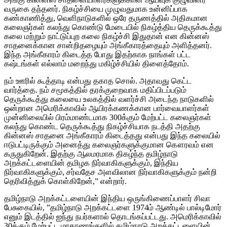
வருகை தந்தனர். நிகழ்ச்சியை முழுவதுமாக உன்னிப்பாக
கண்காணித்து, வெளிநாடுகளில் ஒரே தருணத்தில் அதிகமான
கலைஞர்கள் கலந்து கொண்டு மேடையில் நிகழ்த்திய தெருக்கூத்து
கலை மற்றும் நாட்டுப்புற கலை நிகழ்ச்சி இதுதான் என கின்னஸ்
சாதனைக்கான சான்றிதழையும் அங்கீகாரத்தையும் அளித்தனர்.
இந்த அங்கீகாரம் கிடைத்த போது இதற்காக நாங்கள் பட்ட
கஷ்டங்கள் எல்லாம் மறைந்து மகிழ்ச்சியில் திளைத்தோம்.
நம் ஊரில் கூத்தாடி என்பது தகாத சொல். அதாவது கெட்ட
வார்த்தை. நம் சமூகத்தில் தரக்குறைவாக மதிப்பிடப்படும்
தெருக்கூத்து கலையை உலகத்தில் வளர்ச்சி அடைந்த நாடுகளில்
ஒன்றான அமெரிக்காவில் ஆயிரக்கணக்கான பார்வையாளர்கள்
முன்னிலையில் பிரம்மாண்டமாக 300க்கும் மேற்பட்ட கலைஞர்கள்
கலந்து கொண்ட தெருக்கூத்து நிகழ்ச்சியாக நடத்தி அதற்கு
கின்னஸ் சாதனை அங்கீகாரம் கிடைத்தது என்பது இந்த கலையில்
ஈடுபட்டிருக்கும் அனைத்து கலைஞர்களுக்குமான கௌரவம் என
கருதுகிறேன். இதற்கு ஆலமரமாக திகழ்ந்த தமிழ்நாடு
அறக்கட்டளையின் தமிழக நிர்வாகிகளுக்கும், இந்திய
நிர்வாகிகளுக்கும், சர்வதேச அளவிலான நிர்வாகிகளுக்கும் நன்றி
தெரிவித்துக் கொள்கிறேன்,” என்றார்.
தமிழ்நாடு அறக்கட்டளையின் இந்திய ஒருங்கிணைப்பாளர் சிவா
பேசுகையில், ”தமிழ்நாடு அறக்கட்டளை 1974ம் ஆண்டில் பால்டிமோர்
எனும் இடத்தில் ஐந்து நபர்களால் தொடங்கப்பட்டது. அமெரிக்காவில்
30க்கும் மேற்பட்ட மாகாணங்களில் தமிழ்நாடு அறக்கட்டளையின்