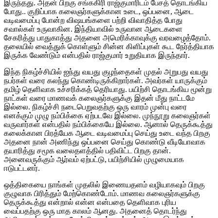
இருந்தது. அதன் பிறகு சங்ககிரி ராஜ்குமாரிடம் பேசத் தொடங்கிய
போது.. குறிப்பாக கலைஞர்களுக்கான உடை, ஒப்பனை, ஆடை
வடிவமைப்பு போன்ற விஷயங்களை பற்றி விவாதித்த போது
சவால்கள் உருவாகின. இந்தியாவில் உருவான ஆடைகளை
சேகரித்து பாதுகாத்து அதனை அமெரிக்காவுக்கு வரவழைத்தோம்.
தலையில் வைத்துக் கொள்ளும் சின்ன கிளிப்புகள் கூட நேர்த்தியாக
இருக்க வேண்டும் என்பதில் ராஜ்குமார் உறுதியாக இருந்தார்.
இந்த நிகழ்ச்சியில் ஐந்து வயது குழந்தைகள் முதல் அறுபது வயது
நபர்கள் வரை கலந்து கொண்டிருக்கிறார்கள். அவர்கள் யாருக்கும்
தமிழ் தெளிவாக உச்சரிக்கத் தெரியாது. பயிற்சி தொடங்கிய மூன்று
நாட்கள் வரை மாணவக் கலைஞர்களுக்கு இதன் மீது நாட்டமே
இல்லை. நிகழ்ச்சி நடைபெறுவதற்கு ஒரு வாரம் முன்பு வரை
எனக்கும் முழு நம்பிக்கை ஏற்படவே இல்லை. முந்நூறு கலைஞர்கள்
வருவார்கள் என்பதில் நம்பிக்கையே இல்லை. ஆனால் தெருக்கூத்து
கலைக்கான பிரத்யேக ஆடை வடிவமைப்பு செய்து உடை வந்த பிறகு
அதனை நான் அணிந்து ஒப்பனை செய்து கொண்டு வீடியோவாக
தயாரித்து சமூக வலைதளத்தில் பதிவிட்ட பிறகு தான்.
அனைவருக்கும் ஆர்வம் ஏற்பட்டு, பயிற்சியில் முழுமையாக
ஈடுபட்டனர்.
ஒத்திகையை நாங்கள் முதலில் இணையதளம் வழியாகவும் பிறகு
குழுவாக பிரித்தும் மேற்கொண்டோம். மாணவ கலைஞர்களுக்கு
தெருக்கூத்து என்றால் என்ன என்பதை தெளிவாக புரிய
வைப்பதற்கு ஒரு மாத காலம் ஆனது. அதனைத் தொடர்ந்து