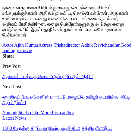
நான் எனது மனைவியிடம் ஐ லவ் யூ சொன்னதை விடவும்
உங்களுக்குத்தான் அதிகம் ஐ லவ் யூ சொல்லி உள்ளேன். அதுதான்
உண்மையும் கூட. எனது மனைவியை விட உங்களை தான் சார்
அதிகம் நேசிக்கிறேன். எனது பெற்றோர்களுக்கு அடுத்து எனது
வாழ்க்கையில் இருப்பது நீங்கள் தான் சார்” என எமோஷனலாக
பேசியுள்ளார்.
Actor Ajith Kumar
Actress Trisha
director Adhik Ravichandran
Good
bad ugly movie
Share
Prev Post
ஆவணப் படத்தை வெளியிடும் ஹிப் ஆப் ஆதி !
Next Post
ஹாலிவுட் பிரபலங்களின் பாராட்டு மழையில் தமிழர் தயாரித்த ‘சிட்டி
ஆப் ட்ரீம்ஸ்’!
You might also like
More from author
Latest News
1500 பேருக்கு சிறப்பு வரவேற்பு வழங்கி அசத்தியுள்ளார்…