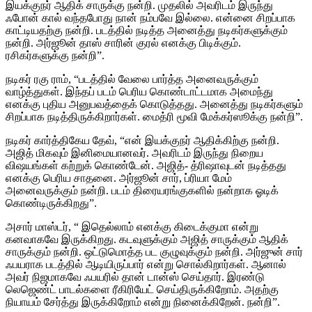
இயக்குநர் ஆதிக் சாருக்கு நன்றி. முதலில் அவரிடம் இருந்து
ஃபோன் கால் வந்தபோது நான் நம்பவே இல்லை. என்னை சிறப்பாக
காட்டியதற்கு நன்றி. படத்தில் நடித்த அனைத்து நடிகர்களுக்கும்
நன்றி. அர்ஜூன் தாஸ் சாரின் குரல் எனக்கு பிடிக்கும்.
ரசிகர்களுக்கு நன்றி”.
நடிகர் ரகு ராம், “படத்தில் வேலை பார்த்த அனைவருக்கும்
வாழ்த்துகள். இந்தப் படம் பெரிய கொண்டாட்டமாக அமைந்து
எனக்கு புதிய அனுபவத்தைக் கொடுத்தது. அனைத்து நடிகர்களும்
சிறப்பாக நடித்திருக்கிறார்கள். மைத்ரி மூவி மேக்கர்ஸூக்கு நன்றி”.
நடிகர் கார்த்திகேய தேவ், “என் இயக்குநர் ஆதிக்கிற்கு நன்றி.
அஜித் மிகவும் இனிமையானவர். அவரிடம் இருந்து நிறைய
விஷயங்கள் கற்றுக் கொண்டேன். அஜித்- த்ரிஷாவுடன் நடித்தது
எனக்கு பெரிய சாதனை. அர்ஜூன் சார், ப்ரியா மேம்
அனைவருக்கும் நன்றி. படம் திரையரங்குகளில் நன்றாக ஓடிக்
கொண்டிருக்கிறது”.
அசார் மாஸ்டர், “ இதெல்லாம் எனக்கு கிடைக்குமா என்று
கனவாகவே இருக்கிறது. கடவுளுக்கும் அஜித் சாருக்கும் ஆதிக்
சாருக்கும் நன்றி. ஒட்டுமொத்த பட குழுவுக்கும் நன்றி. அர்ஜுன் சார்
ஃபயராக படத்தில் ஆடியிருப்பார் என்று சொல்கிறார்கள். ஆனால்
அவர் நிஜமாகவே ஃபயரில் தான் டான்ஸ் செய்தார். இரண்டு
லெஜெண்ட் பாடல்களை ரீகிரியேட் செய்திருக்கிறோம். அதற்கு
நியாயம் சேர்த்து இருக்கிறோம் என்று நினைக்கிறேன். நன்றி”.