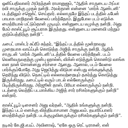
ஒளிப்பதிவாளர் அபிநந்தன் ராமானுஜம், “ஆதிக் சாருடைய அப்பா
ரவி சாருக்கு முதல் நன்றி. அவர்தான் என்னை ‘மார்க் ஆண்டனி’
படத்திலும் சஜெக்ட் செய்தார். எல்லாருமே இந்தப் படத்தில் ஃபேன்
பாயாக மாறிதான் வேலைப் பார்த்தோம். இதுபோல படம் எடுக்க
மைத்ரியால் மட்டும்தான் முடியும். என்னுடைய டீமுக்கு நன்றி. அனு
மேம் காஸ்ட்யூம் சூப்பராக இருந்தது. என்னுடைய மனைவி மற்றும்
குடும்பத்திற்கு நன்றி”.
ஃபைட் மாஸ்டர் சுப்ரீம் சுந்தர், “இந்தப் படத்தில் மூன்றாவது
முறையாக வாய்ப்புக் கொடுத்த அஜித் சாருக்கு நன்றி. ஆதிக்
சாருடன் ‘மார்க் ஆண்டனி’படத்தில் வேலை பார்த்தேன். படம்
வெளிவருவதற்கு முன்பு ஹால்ஸ், விக்ஸ் எடுத்துக் கொண்டு வாங்க
என நான் சொன்னது சர்ச்சை ஆனது. ஆனால், படம் வேலை
பார்க்கும்போதே அது ஜெயித்து விடுமா என்பது எங்களுக்குத்
தெரிந்து விடும். நெகட்டிவ் எல்லாவற்றையும் தகர்த்து கொடுத்து
இருக்கிறது. ஃபைட்டில் வரும் பாடல் எல்லோருக்கும்
பிடித்திருக்கிறது. அர்ஜூன் தாஸ், பிரியா எல்லாருக்கும் நன்றி.
படத்தை வெற்றிப் படமாக்கிய அஜித் சார் ரசிகர்களுக்கும் நன்றி”
என்றார்.
காஸ்ட்யூம் டிசைனர் அனு வர்தன், “ஆதிக் உங்களுக்கு நன்றி.
இந்தப் படம் எனக்கு வித்தியாசமான அனுபவம். தயாரிப்பாளர்
மைத்ரிக்கும் நன்றி. படக்குழுவினருக்கும் ரசிகர்களுக்கும் நன்றி”.
நடிகர் கே.ஜி.எஃப். அவினாஷ், “ஏகே ஒரு ரெட் டிராகன். என்