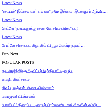
Latest News
‘மையல்’ இல்லை என்றால் மனிதமே இல்லை- இயக்குநர் ஆர்.வி.…
Latest News
ரெட்ரோ ‘நாயகனுக்கு வைர மோதிரம் பரிசளிப்பு!
Latest News
நோர்வே திரைப்பட விழாவில் விருது வென்ற நடிகர்…
Prev
Next
POPULAR POSTS
தல அஜீத்திற்கு “டிவிட்டர் இந்தியா” அழைப்பு
கைதி விமர்சனம்
சிவப்பு மஞ்சள் பச்சை விமர்சனம்
மகாமுனி விமர்சனம்
‘பானிபட்’ திரைப்பட டிரைலர் பிரம்மாண்ட காட்சிகளின் கம்பீர…