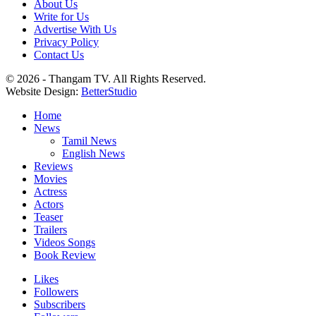
About Us
Write for Us
Advertise With Us
Privacy Policy
Contact Us
© 2026 - Thangam TV. All Rights Reserved.
Website Design:
BetterStudio
Home
News
Tamil News
English News
Reviews
Movies
Actress
Actors
Teaser
Trailers
Videos Songs
Book Review
Likes
Followers
Subscribers