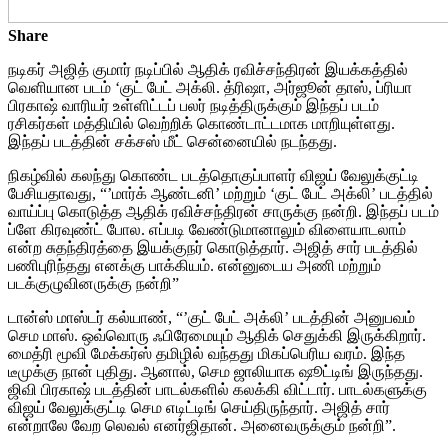
Share
நடிகர் அஜித் குமார் நடிப்பில் ஆதிக் ரவிச்சந்திரன் இயக்கத்தில்
வெளியான படம் ‘குட் பேட் அக்லி. த்ரிஷா, அர்ஜூன் தாஸ், ப்ரியா
பிரகாஷ் வாரியர் உள்ளிட்டப் பலர் நடித்திருக்கும் இந்தப் படம்
ரசிகர்கள் மத்தியில் வெற்றிக் கொண்டாட்டமாக மாறியுள்ளது.
இந்தப் படத்தின் சக்சஸ் மீட் சென்னையில் நடந்தது.
நிகழ்வில் கலந்து கொண்ட படத்தொகுப்பாளர் விஜய் வேலுக்குட்டி
பேசியதாவது, “’மார்க் ஆண்டனி’ மற்றும் ‘குட் பேட் அக்லி’ படத்தில்
வாய்ப்பு கொடுத்த ஆதிக் ரவிச்சந்திரன் சாருக்கு நன்றி. இந்தப் படம்
ப்ளே கிரவுண்ட் போல. எப்படி வேண்டுமானாலும் விளையாடலாம்
என்ற சுதந்திரத்தை இயக்குநர் கொடுத்தார். அஜித் சார் படத்தில்
பணிபுரிந்தது எனக்கு பாக்கியம். என்னுடைய அணி மற்றும்
படக்குழுவினருக்கு நன்றி”
டான்ஸ் மாஸ்டர் கல்யாண், “’குட் பேட் அக்லி’ படத்தின் அனுபவம்
செம மாஸ். ஒவ்வொரு ஃபிரேமையும் ஆதிக் செதுக்கி இருக்கிறார்.
மைத்ரி மூவி மேக்கர்ஸ் தமிழில் வந்தது மிகப்பெரிய வரம். இந்த
டீமுக்கு நான் புதிது. ஆனால், செம ஜாலியாக ஷூட்டிங் இருந்தது.
ஜிவி பிரகாஷ் படத்தின் பாடல்களில் கலக்கி விட்டார். பாடல்களுக்கு
விஜய் வேலுக்குட்டி செம எடிட்டிங் செய்திருந்தார். அஜித் சார்
என்றாலே வேற லெவல் எனர்ஜிதான். அனைவருக்கும் நன்றி”.