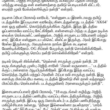
ஆனால், அஜித் சாருக்கு ஒவ்வொரு ஃபிரேமும் ஆதிக் பார்த்து
பார்த்து வைத்து என் எண்ணத்தை தவிடு பொடியாக்கி விட்டார்.
மைத்ரி மூவி மேக்கர்ஸூக்கும் நன்றி” என்றார்.
நடிகை ப்ரியா பிரகாஷ் வாரியர், “என்னுடைய இரண்டாவது தமிழ்
படத்துக்கே இப்படியான வரவேற்பு கிடைத்துள்ளது. படத்தில் ’AK64’
என ஒரு ஹிண்ட் கொடுத்திருக்கீங்க ஆதிக். இந்த இடத்தில
ஓப்பனாகவே வாய்ப்பு கேட்கிறேன். என்னையும் அந்த படத்துல நடிக்க
வைக்க ரெக்கமன்ட் பண்ணுங்க. அஜித் சாருடைய பிரியாணி மற்றும்
ரைட் இப்போ என்னுடைய பக்கெட் லிஸ்ட்ல இருக்கு. அவர் இப்போது
ரேஸ்ல இருக்காரு. அவருக்காக நாங்க இங்க கடவுளை
வேண்டிக்கிறோம். OG சிம்ரன் மேமுக்கு நன்றி சொல்லிக்கிறேன்.
தமிழ் மக்களுக்கு ரொம்ப நன்றி சொல்லிக்கிறேன்” என்றார்.
நடிகர் ரெடின் கிங்க்ஸ்லி, “நெல்சன் சாருக்கு முதல் நன்றி. 28
வருடங்களுக்கு முன்பு அஜித் சாரின் ‘அவள் வருவாளா…’ படத்தில்
க்ரூப் டான்ஸராக ஆடியிருக்கிறேன். இப்போது இந்த வாய்ப்பு
கொடுத்த ஆதிக் மற்றும் அவரின் அப்பா ரவி சாருக்கு நன்றி. இது
எனக்கு மிகப்பெரிய கனவு. படத்தில் இரண்டு சீன் தான் வந்தாலும்
மிகப்பெரிய ரெஸ்பான்ஸ். படக்குழுவினர் அனைவருக்கும் நன்றி”.
இசையமைப்பாளர் ஜிவி பிரகாஷ், “18 வருடங்கள் கழித்து அஜித்
சாருடைய படத்தில் பணிபுரிய வாய்ப்பு கிடைத்திருக்கிறது. அஜித்
சாருக்கு நன்றி. இப்படி ஒரு பிளாக்பஸ்டர் படத்தில் பணிபுரிந்தது
மகிழ்ச்சியாக உள்ளது. ‘த்ரிஷா இல்லைன்னா நயன்தாரா’, ‘மார்க்
ஆண்டனி’ இப்போது ‘குட் பேட் அக்லி’ என ஆதிக்குடன் மூன்று