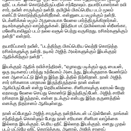
ஹிட் படங்கள் கொடுத்திருப்பதில் சந்தோஷம். தயாரிப்பாளர்கள் ரவி
சார், நவீன் சாருக்கும் நன்றி. தமிழில் மிகப்பெரிய படம் மூலம்
எண்ட்ரி கொடுத்திருக்கிறீர்கள். என்னுடைய டீமுக்கும் நன்றி.
டெக்னிக்கல் டீமும் அருமையாக வேலை பார்த்திருக்கிறார்கள்.
நடிகர்களுக்கும் வாழ்த்துக்கள். இந்தியா மட்டுமில்லாமல் ஸ்ரீலங்கா,
மலேசியாவிலும் படம் நல்ல வசூல் பெற்று வருகிறது. ரசிகர்களுக்கும்
நன்றி” என்றார்.
தயாரிப்பாளர் நவீன், ”படத்திற்கு மிகப்பெரிய வெற்றி கொடுத்த
ரசிகர்களுக்கு நன்றி. நடிகர் அஜித் அவர்களுக்கும் இயக்குநர்
ஆதிக்கிற்கும் நன்றி”.
இயக்குநர் ஆதிக் ரவிச்சந்திரன், “ஏழாவது படிக்கும் ஒரு பையன்,
ஒரு நடிகரைப் பார்த்து உத்வேகம் அடைந்து, இயக்குநராக வேண்டும்
என ஆசைப்பட்டு இன்று இந்த இடத்தில் நிற்கிறான். நான் அஜித்
சார் ரசிகனாக மாறாமல் இருந்திருந்தால் நான் என்ன
ஆகியிருப்பேன் என்று தெரியவில்லை. சினிமாவுக்கு வராமல் வேறு
ஏதாவது வேலை செய்து கொண்டு இருந்திருப்பேன். அஜித் சாரின்
ரசிகராக இருந்தால், என்ன நடக்கும் என்பது இந்த தருணத்தில்
எனக்கு நிதர்சனம் ஆகியுள்ளது.
நான் எப்போதும் அஜித் சாருக்கு நன்றிக்கடன் பட்டுள்ளேன். நாங்கள்
சந்தித்துக் கொள்ளும் போது நான் சரியான சினிமா வாழ்க்கை
இல்லாத இயக்குநர். பெரிய ஹிட் இல்லாத இயக்குநர். எனது முதல்
படம் மட்டுமே ஹிட் கொடுத்தது. ஆனால், அஜித் சாரைப்