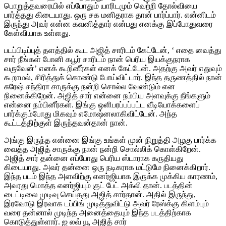
பொறுத்தவரையில் எப்போதும் யாரிடமும் வெற்றி தோல்வியை
பார்த்தது கிடையாது. ஒரு சக மனிதராக தான் பார்ப்பார். என்னிடம்
இருந்து அவர் என்ன கவனித்தார் என்பது எனக்கு இப்போதுவரை
கேள்வியாக உள்ளது.
படப்பிடிப்புத் தளத்தில் கூட அஜித் சாரிடம் கேட்டேன், ‘ எதை வைத்து
சார் நீங்கள் போனி கபூர் சாரிடம் நான் பெரிய இயக்குநராக
வருவேன்’ எனக் கூறினீர்கள் எனக் கேட்டேன். அதற்கு அவர் எதுவும்
கூறாமல், சிரித்துக் கொண்டு போய்விட்டார். இந்த தருணத்தில் நான்
சுரேஷ் சந்திரா சாருக்கு நன்றி சொல்ல வேண்டும் என
நினைக்கிறேன். அஜித் சார் என்னை நம்பிய அளவுக்கு நீங்களும்
என்னை நம்பினீர்கள். இங்கு ஒளிபரப்பப்பட்ட வீடியோக்களைப்
பார்க்கும்போது மிகவும் எமோஷ்னலாகிவிட்டேன். அந்த
கூட்டத்திற்குள் இருந்தவன்தான் நான்.
அங்கு இருந்த என்னை இங்கு உங்கள் முன் நிறுத்தி அழகு பார்க்க
வைத்த அஜித் சாருக்கு நான் நன்றி சொல்லிக் கொள்கிறேன்.
அஜித் சார் தன்னை எப்போது பெரிய ஸ்டாராக கருதியது
கிடையாது. அவர் தன்னை ஒரு நடிகராக மட்டுமே நினைக்கிறார்.
இந்த படம் இந்த அளவிற்கு எனர்ஜியாக இருக்க முக்கிய காரணம்,
அவரது மொத்த எனர்ஜியும் குட் பேட் அக்லி தான். படத்தின்
டைட்டிலை முடிவு செய்தது அஜித் சார்தான். அதில் இருந்து,
இரவோடு இரவாக டப்பிங் முடித்துவிட்டு அவர் ரேஸ்க்கு கிளம்பும்
வரை தன்னால் முடிந்த அனைத்தையும் இந்த படத்திற்காக
கொடுத்துள்ளார். ஐ லவ் யூ அஜித் சார்