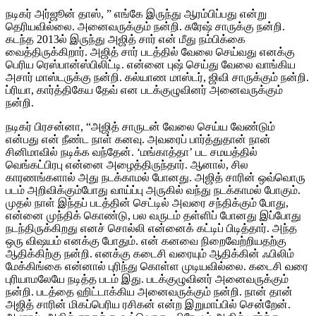
நடிகர் அர்ஜூன் தாஸ், ” எங்கே இருந்து ஆரம்பிப்பது என்று
தெரியவில்லை. அனைவருக்கும் நன்றி. சுரேஷ் சாருக்கு நன்றி.
கடந்த 2013ல் இருந்து அஜித் சார் என் மீது நம்பிக்கை
வைத்திருக்கிறார். அஜித் சார் படத்தில் வேலை செய்வது எனக்கு
பெரிய ரெஸ்பான்ஸ்பிலிட்டி. என்னை புஷ் செய்து வேலை வாங்கிய
அசார் மாஸ்டருக்கு நன்றி. கல்யாண மாஸ்டர், ஜிவி சாருக்கும் நன்றி.
ப்ரியா, கார்த்திகேய தேவ் என படக்குழுவினர் அனைவருக்கும்
நன்றி.
நடிகர் பிரசன்னா, “அஜித் சாருடன் வேலை செய்ய வேண்டும்
என்பது என் நீண்ட நாள் கனவு. அவரைப் பார்த்துதான் நான்
சினிமாவில் நடிக்க வந்தேன். ‘மங்காத்தா’ பட சமயத்தில்
வெங்கட்பிரபு என்னை அழைத்திருந்தார். ஆனால், சில
காரணங்களால் அது நடக்காமல் போனது. அஜித் சாரின் ஒவ்வொரு
படம் அறிவிக்கும்போது வாய்ப்பு அருகில் வந்து நடக்காமல் போகும்.
முதல் நாள் இந்தப் படத்தின் செட்டில் அவரை சந்திக்கும் போது,
என்னை முந்திக் கொண்டு, பல வருடம் தள்ளிப் போனது இப்போது
நடந்திருக்கிறது எனச் சொல்லி என்னைக் கட்டிப் பிடித்தார். அந்த
ஒரு விஷயம் எனக்கு போதும். என் கனவை நிறைவேற்றியதற்கு
ஆதிக்கிற்கு நன்றி. எனக்கு கடைசி வரையும் ஆதிக்கின் ஃபிலிம்
மேக்கிங்கை என்னால் புரிந்து கொள்ள முடியவில்லை. கடைசி வரை
புரியாமலேயே நடித்த படம் இது. படக்குழுவினர் அனைவருக்கும்
நன்றி. படத்தை ஹிட்டாக்கிய அனைவருக்கும் நன்றி. நான் தான்
அஜித் சாரின் மிகப்பெரிய ரசிகன் என்ற இறுமாப்பில் சென்றேன்.