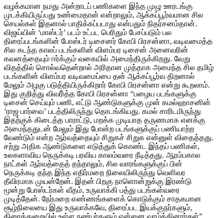
வழக்கமான நமது அன்றாடப் பணிகளை இந்த முழு ஊரடங்கு
முடக்கியிருப்பது உண்மைதான் என்றாலும், ஆக்கப்பூர்வமான சில
செயல்கள் இதனால் பாதிக்கப்படாது என்பதும் நிதர்சனம்தான்.
விஜய்யின் ‘மாஸ்டர்’ படம் உட்பட பெரிதும் பேசப்படும் பல
திரைப்படங்களின் போஸ்டர் டிசைனர் கோபி பிரசன்னா, வடிவமைத்த
சில கடந்த காலப் படங்களின் விளம்பர டிசைன் அனைவரின்
கவனத்தையும் ஈர்க்கும் வகையில் அமைந்திருக்கிறது. வேறு
விதத்தில் சொல்வதென்றால் அரிதான முத்தாக அமைந்த சில தமிழ்
படங்களின் விளம்பர வடிவமைப்பை தன் ஆக்கப்பூர்வ திறனால்
மேலும் அழகு படுத்தியிருக்கிறார் கோபி பிரசன்னா என்று கூறலாம்.
இது குறித்து விவரி்த்த கோபி பிரசன்னா “பழைய படங்களுக்கு
டிசைன் செய்யும் பணி, எட்டு ஆண்டுகளுக்கு முன் கமல்ஹாசனின்
‘ராஜ பார்வை’ படத்திலிருந்து தொடங்கியது. கமல் சாரிடமிருந்து
இதற்குக் கிடைத்த பாராட்டு, மறக்க முடியாத தருணமாக எனக்கு
அமைந்ததுடன் மேலும் இது போன்ற படங்களுக்குப் பணியாற்ற
வேண்டும் என்ற ஆர்வத்தையும் சிறுகச் சிறுக என்னுள் விதைத்தது.
சற்று அதிக ஆண்டுகளை எடுத்துக் கொண்ட இந்தப் பணிகள்,
உலகளாவிய நெருக்கடி பரவிய காலம்வரை நீடித்தது. ஆரம்பகால
நாட்கள் ஆர்வத்தைத் தந்தாலும், சில வாரங்களுக்குப் பின்
நெருக்கடி தந்த இந்த எதிர்மறை நிலையிலிருந்து வெளிவர
தீவிரமாக முயன்றேன். இதன் பிறகு நாளொன்றுக்கு இரண்டு
மூன்று போஸ்டர்கள் வீதம், உருவாக்கி பத்து படங்கள்வரை
முடித்தேன். நேர்மறை எண்ணங்களைக் கொடுக்கும் சாதகமான
சூழ்நிலையை இது உருவாக்கவே, திரைப்பட இயக்குநர்களும்,
திரைத்துறையில் உள்ள நண்பர்களும் என்னை வாழ்த்தினார்கள்”