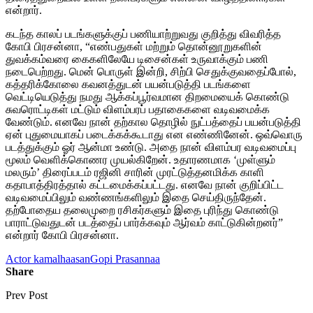
என்றார்.
கடந்த காலப் படங்களுக்குப் பணியாற்றுவது குறித்து விவரித்த
கோபி பிரசன்னா, “எண்பதுகள் மற்றும் தொன்னூறுகளின்
துவக்கம்வரை கைகளிலேயே டிசைன்கள் உருவாக்கும் பணி
நடைபெற்றது. மென் பொருள் இன்றி, சிற்பி செதுக்குவதைப்போல்,
கத்தரிக்கோலை கவனத்துடன் பயன்படுத்தி படங்களை
வெட்டியெடுத்து நமது ஆக்கப்பூர்வமான திறமையைக் கொண்டு
சுவரொட்டிகள் மட்டும் விளம்பரப் பதாகைகளை வடிவமைக்க
வேண்டும். எனவே நான் தற்கால தொழில் நுட்பத்தைப் பயன்படுத்தி
ஏன் புதுமையாகப் படைக்கக்கூடாது என எண்ணினேன். ஒவ்வொரு
படத்துக்கும் ஓர் ஆன்மா உண்டு. அதை நான் விளம்பர வடிவமைப்பு
மூலம் வெளிக்கொணர முயல்கிறேன். உதாரணமாக ‘முள்ளும்
மலரும்’ திரைப்படம் ரஜினி சாரின் முரட்டுத்தனமிக்க காளி
கதாபாத்திரத்தால் கட்டமைக்கப்பட்டது. எனவே நான் குறிப்பிட்ட
வடிவமைப்பிலும் வண்ணங்களிலும் இதை செய்திருந்தேன்.
தற்போதைய தலைமுறை ரசிகர்களும் இதை புரிந்து கொண்டு
பாராட்டுவதுடன் படத்தைப் பார்க்கவும் ஆர்வம் காட்டுகின்றனர்”
என்றார் கோபி பிரசன்னா.
Actor kamalhaasan
Gopi Prasannaa
Share
Prev Post