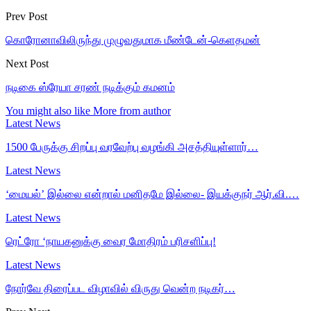
Prev Post
கொரோனாவிலிருந்து முழுவதுமாக மீண்டேன்-கெளதமன்
Next Post
நடிகை ஸ்ரேயா சரண் நடிக்கும் கமனம்
You might also like
More from author
Latest News
1500 பேருக்கு சிறப்பு வரவேற்பு வழங்கி அசத்தியுள்ளார்…
Latest News
‘மையல்’ இல்லை என்றால் மனிதமே இல்லை- இயக்குநர் ஆர்.வி.…
Latest News
ரெட்ரோ ‘நாயகனுக்கு வைர மோதிரம் பரிசளிப்பு!
Latest News
நோர்வே திரைப்பட விழாவில் விருது வென்ற நடிகர்…