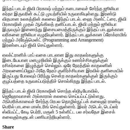
இந்தப் பாடல் ஜிவி பிரகாஷ் மற்றும் கனடாவைச் சேர்ந்த ஜூலியா
கர்தா இருவரின் கூட்டு முயற்சியில் உருவாகியுள்ளது. இரண்டு
விதமான உலகத்தின் கலவை இந்தப் பாடல். ஹை அண்ட் ட்ரை, ஜிவி
பிரகாஷின் முதல் ஆங்கிலத் தனிப்பாடல். ஜிவி மற்றும் ஜூலியா
இருவரும் இணைந்து இசையமைத்திருக்கும் இந்தப் பாடலுக்கான
வரிகளை ஜூலியா எழுதியுள்ளார். இந்தப் பாடலுக்கான ப்ரோக்ராமிங்
மற்றும் அரேஞ்மென்ட் (Programming and Arrangement)
இரண்டையும் ஜிவி செய்துள்ளார்.
எலக்ட்ரானிக் பாப் வகை பாடலான இது காதலர்களுக்கு
இடையேயான மனமுறிவில் இருக்கும் உணர்ச்சிகளுக்குள்
ரசிகர்களை இழுத்துச் செல்லும். ஒரே நேரத்தில் காதலனின்
அரவணைப்பிலும் அதே நேரம் குளிர்ச்சியான இரவில் தனிமையில்
இருப்பது போலவும் பிரிந்து சென்ற காதலர்களுக்குள் இருக்கும்
குழப்பத்தை உருவகப்படுத்திச் சொல்கிறது இந்தப் பாடல்.
இந்தப் பாடல் ஜிவி பிரகாஷின் சொந்த ஸ்டூடியோவில்,
ஜெஹோவாசன் அல்காரால் கலவை செய்யப்பட்டுள்ளது.
அமெரிக்காவைச் சேர்ந்த பிரபல தொழில்நுட்பக் கலைஞர் ராண்டி
மெரில் பாடலை மாஸ்டரிங் செய்துள்ளார். இவர் அடெல், டெய்லர்
ஸ்விஃப்ட், கேடி பெர்ரி, மரூன் 5 உள்ளிட்ட பல சர்வதேச இசைக்
கலைஞர்களுடன் பணியாற்றியுள்ளார்.
Share