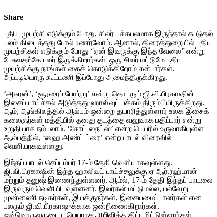
Share
புதிய முயற்சி எடுக்கும் போது, சிலர் பக்கபலமாக இருந்தால் கூடுதல்
பலம் கிடைத்தது போல் உணர்வோம். ஆனால், திரைத்துறையில் புதிய
முயற்சிகள் எடுக்கும் போது “ஏன் இவருக்கு இந்த வேலை” என்று
பேசுவதற்கே பலர் இருக்கிறார்கள். ஒரு சிலர் மட்டுமே புதிய
முயற்சிக்கு நாங்கள் கைக் கொடுக்கிறோம் என்பார்கள்.
அப்படியொரு கூட்டணி இப்போது அமைந்திருக்கிறது.
‘அசுரன்’, ‘சூரரைப் போற்று’ என்று தொடரும் ஜி.வி.பிரகாஷின்
இசைப் பாய்ச்சல் அடுத்தது ஹாலிவுட் பக்கம் திரும்பியிருக்கிறது.
ஆம், ஆங்கிலத்தில் ஆல்பம் ஒன்றை தயாரித்துள்ளார் உலக இசைக்
கலைஞர்கள் மத்தியில் தனது தடத்தை வலுவாக பதிப்பார் என்று
உறுதியாக நம்பலாம். ‘கோட் நைட்ஸ்’ என்ற பெயரில் உருவாகியுள்ள
ஆல்பத்தில், ‘ஹை அண்ட் ட்ரை’ என்ற பாடல் விரைவில்
வெளியாகவுள்ளது.
இந்தப் பாடல் செப்டம்பர் 17-ம் தேதி வெளியாகவுள்ளது.
ஜி.வி.பிரகாஷின் இந்த ஹாலிவுட் பாய்ச்சலுக்கு ஏ.ஆர்.ரஹ்மான்
மற்றும் தனுஷ் இணைந்துள்ளனர். ஆம்ல், 17-ம் தேதி இந்தப் பாடலை
இருவரும் வெளியிடவுள்ளனர். இவர்கள் மட்டுமல்ல, பல்வேறு
முன்னணி நடிகர்கள், இயக்குநர்கள், இசையமைப்பாளர்கள் என
பலரும் ஜி.வி.பிரகாஷுக்காக ஒன்றிணைகிறார்கள்.
ஒவ்வொருவருடைய பெயராக அறிவிக்க திட்டமிட்டுள்ளார்கள்.