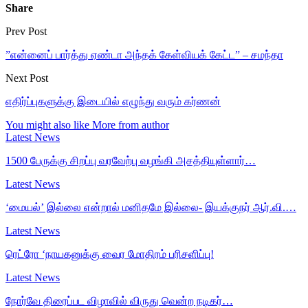
Share
Prev Post
”என்னைப் பார்த்து ஏண்டா அந்தக் கேள்வியக் கேட்ட” – சமந்தா
Next Post
எதிர்ப்புகளுக்கு இடையில் எழுந்து வரும் கர்ணன்
You might also like
More from author
Latest News
1500 பேருக்கு சிறப்பு வரவேற்பு வழங்கி அசத்தியுள்ளார்…
Latest News
‘மையல்’ இல்லை என்றால் மனிதமே இல்லை- இயக்குநர் ஆர்.வி.…
Latest News
ரெட்ரோ ‘நாயகனுக்கு வைர மோதிரம் பரிசளிப்பு!
Latest News
நோர்வே திரைப்பட விழாவில் விருது வென்ற நடிகர்…