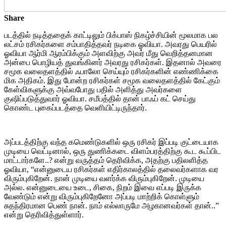
Share
படத்தில் நடித்ததைக் காட்டிலும் பிக்பாஸ் நிகழ்ச்சியின் மூலமாக பல
லட்சம் ரசிகர்களை சம்பாதித்தவர் நடிகை ஓவியா. அவரது பெயரில்
ஓவியா ஆர்மி ஆரம்பிக்கும் அளவிற்கு அவர் மீது வெறித்தனமான
அன்பை பொழியத் துவங்கினர் அவரது ரசிகர்கள். இதனால் அவரை
சமூக வலைதளத்தில் ஃபாலோ செய்யும் ரசிகர்களின் எண்ணிக்கை
மிக அதிகம். இது போன்ற ரசிகர்கள் சமூக வலைதளத்தில் கேட்கும்
கேள்விகளுக்கு அவ்வபோது பதில் அளித்து அவர்களை
குஷிப்படுத்துவார் ஓவியா. சமீபத்தில் தான் பாஃப் கட் செய்து
கொண்ட புகைப்படத்தை வெளியிட்டிருந்தார்.
அப்படத்திற்கு வந்த கமெண்டுகளில் ஒரு ரசிகர் இப்படி குட்டையாக
முடியை வெட்டினால், ஒரு துணிக்கடை விளம்பரத்திற்கு கூட கூப்பிட
மாட்டார்களே..? என்று வருத்தம் தெரிவிக்க, அதற்கு பதிலளித்த
ஓவியா, “என்னுடைய ரசிகர்கள் எதிர்காலத்தில் தலைவர்களாக வர
விரும்புகிறேன். நான் முடியை வளர்க்க விரும்புகிறேன். முடியை
அல்ல. என்னுடையை உடை, சிகை, நிறம் இவை எப்படி இருக்க
வேண்டும் என்று விரும்புகிறேனோ அப்படி மாற்றிக் கொள்ளும்
சுதந்திரமான பெண் நான். நாம் எல்லாருமே அழகானவர்கள் தான்..”
என்று தெரிவித்துள்ளார்.