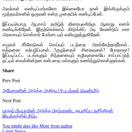
அவர்கள் கண்டிப்பார்களோ இல்லையோ நான் இங்கிருக்கும்
மூத்தவர்களில் ஒருவன் என்ற முறையில் கண்டிப்பேன்.
இப்படியொரு ஆபாசம் தமிழ்த் திரையுலகிற்கு ஆகாது எனக்
கண்டிக்கிறேன். இதற்கெல்லாம் கிடுக்கிப் பிடி வேண்டும் என
அரசையும் சென்சார் போர்டையும் வலியுறுத்துகிறேன்.
சமூகச் சீர்கேடுகள் செய்யும் படத்தை அரங்கேற்றாதீர்கள்..
எத்தனை கற்பழிப்புகள்…?குழந்தைச் சிதைவுகள்? போதாதா?
இப்படிப்பட்ட படங்களும் சிந்தனையும் கழிவுகளையே சாப்பாட்டுத்
தட்டில் வைக்கின்றன என்பதை மக்களும் உணர்ந்துகொள்ளுங்கள்.
Share
Prev Post
அமேசானின் அடுத்த அதிரடி! 9 படங்கள் வெளியீடு
Next Post
மாதவ் மீடியாவின் அடுத்த பிரம்மாண்ட தயாரிப்பு: சுசீந்திரன்
இயக்கத்தில் சிம்பு
You might also like
More from author
Latest News