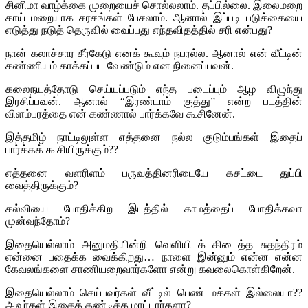
சினிமா வாழ்க்கை முறையைச் சொல்லலாம். தப்பில்லை. இலைமறை
காய் மறையாக சரசங்கள் பேசலாம். ஆனால் இப்படி படுக்கையை
எடுத்து நடுத் தெருவில் வைப்பது எந்தவிதத்தில் சரி என்பது?
நான் கலாச்சார சீர்கேடு எனக் கூவும் நபரல்ல. ஆனால் என் வீட்டின்
கண்ணியம் காக்கப்பட வேண்டும் என நினைப்பவன்.
கலைநயத்தோடு செய்யப்படும் எந்த படைப்பும் ஆழ விழுந்து
இரசிப்பவன். ஆனால் “இரண்டாம் குத்து” என்ற படத்தின்
விளம்பரத்தை என் கண்ணால் பார்க்கவே கூசினேன்.
இத்தமிழ் நாட்டிலுள்ள எத்தனை நல்ல குடும்பங்கள் இதைப்
பார்க்கக் கூசியிருக்கும்??
எத்தனை வளரிளம் பருவத்தினரிடையே கசட்டை துப்பி
வைத்திருக்கும்?
கல்வியை போதிக்கிற இடத்தில் காமத்தைப் போதிக்கவா
முன்வந்தோம்?
இதையெல்லாம் அனுமதியின்றி வெளியிடக் கிடைத்த சுதந்திரம்
என்னை பதைக்க வைக்கிறது… நாளை இன்னும் என்ன என்ன
கேவலங்களை சாணியறைவார்களோ என்று கவலைகொள்கிறேன்.
இதையெல்லாம் செய்பவர்கள் வீட்டில் பெண் மக்கள் இல்லையா??
அவர்கள் இதைக் கண்டிக்க மாட்டார்களா?