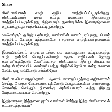
Share
சினிமாவினால் சாதி ஒழிப்பு சாத்தியப்பட்டிருக்கிறது.
சினிமாவினால் மதம் கடந்த மனங்கள் இணைவது
சாத்தியப்பட்டிருக்கிறது. நேர்மையும் துணிவுமிக்க இளைஞர்களை
உருவாக்குவது சாத்தியப்பட்டிருக்கிறது.
உலகெங்கும் தமிழர் பண்பாடு, மண்ணின் மணம் பரப்புவது, பெண்
சுதந்திரம் போன்ற எத்தனையோ எத்தனை சாத்தியமற்றவைகள்
சாத்தியப்பட்டிருக்கிறது.
இவையெல்லாம் சாதாரணமல்ல. பல கலைஞர்கள் கட்டியமைத்த
கூடு. தார்மீகப் பொறுப்புகளோடு சமூக பாதிப்புகள் நேராது
கண்ணியத்தோடு பேணிக்காத்த சினிமாவை இன்று வியாபாரம்
என்ற போர்வையில் கண்ணியமற்று சீரழிக்கிறோமோ என்ற கவலை
மேலிட ஒரு வலியோடு பார்க்கிறேன்.
சினிமா வியாபாரமும்தான்… ஆனால் வாழைப்பழத்தை குறிகளாகச்
செய்து அதைக் கேவலமான பதிவோடு பொதுமக்களின் பார்வைக்கு
கொண்டு செல்லும் நிலைக்கு அவ்வியாபாரம் வந்து நிற்பது
வேதனையடையச் செய்கிறது.
இதற்காகவா இத்தனை ஜாம்பவான்கள் சேர்ந்து இந்த சினிமாவைக்
கட்டமைத்தார்கள்?