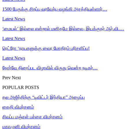
1500 பேருக்கு சிறப்பு வரவேற்பு வழங்கி அசத்தியுள்ளார்…
Latest News
‘மையல்’ இல்லை என்றால் மனிதமே இல்லை- இயக்குநர் ஆர்.வி.…
Latest News
ரெட்ரோ ‘நாயகனுக்கு வைர மோதிரம் பரிசளிப்பு!
Latest News
நோர்வே திரைப்பட விழாவில் விருது வென்ற நடிகர்…
Prev
Next
POPULAR POSTS
தல அஜீத்திற்கு “டிவிட்டர் இந்தியா” அழைப்பு
கைதி விமர்சனம்
சிவப்பு மஞ்சள் பச்சை விமர்சனம்
மகாமுனி விமர்சனம்