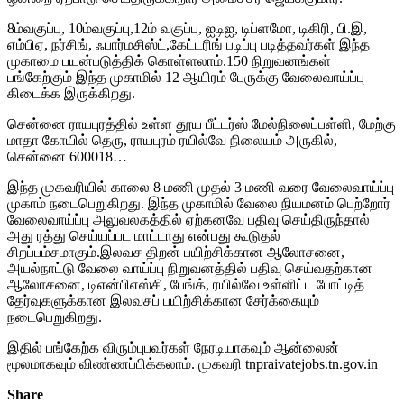
8ம்வகுப்பு, 10ம்வகுப்பு,12ம் வகுப்பு, ஐடிஐ, டிப்ளமோ, டிகிரி, பி.இ,
எம்பிஏ, நர்சிங், ஃபார்மசிஸ்ட்,கேட்டரிங் படிப்பு படித்தவர்கள் இந்த
முகாமை பயன்படுத்திக் கொள்ளலாம்.150 நிறுவனங்கள்
பங்கேற்கும் இந்த முகாமில் 12 ஆயிரம் பேருக்கு வேலைவாய்ப்பு
கிடைக்க இருக்கிறது.
சென்னை ராயபுரத்தில் உள்ள தூய பீட்டர்ஸ் மேல்நிலைப்பள்ளி, மேற்கு
மாதா கோயில் தெரு, ராயபுரம் ரயில்வே நிலையம் அருகில்,
சென்னை 600018…
இந்த முகவரியில் காலை 8 மணி முதல் 3 மணி வரை வேலைவாய்ப்பு
முகாம் நடைபெறுகிறது. இந்த முகாமில் வேலை நியமனம் பெற்றோர்
வேலைவாய்ப்பு அலுவலகத்தில் ஏற்கனவே பதிவு செய்திருந்தால்
அது ரத்து செய்யப்பட மாட்டாது என்பது கூடுதல்
சிறப்பம்சமாகும்.இலவச திறன் பயிற்சிக்கான ஆலோசனை,
அயல்நாட்டு வேலை வாய்ப்பு நிறுவனத்தில் பதிவு செய்வதற்கான
ஆலோசனை, டிஎன்பிஎஸ்சி, பேங்க், ரயில்வே உள்ளிட்ட போட்டித்
தேர்வுகளுக்கான இலவசப் பயிற்சிக்கான சேர்க்கையும்
நடைபெறுகிறது.
இதில் பங்கேற்க விரும்புபவர்கள் நேரடியாகவும் ஆன்லைன்
மூலமாகவும் விண்ணப்பிக்கலாம். முகவரி tnpraivatejobs.tn.gov.in
Share