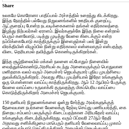
Share
உலகமே கொரோனா பாதிப்பால் அச்சத்தில் உறைந்து கிடக்கிறது.
இந்த நேரத்தில் பல்வேறு நிறுவனங்களில் ஊதியக் குறைப்பு,
ஆட்குறைப்பு போன்ற நடவடிக்கைகளால் தங்கள் எதிர்காலத்தை
இழந்து நிற்பவர்கள் ஏராளம். இவர்களுக்கே இந்த நிலை என்றால்
பெரும் கனவோடு, படித்து முடித்து வேலை கிடைக்கும் என்ற
நம்பிக்கையோடு காத்திருக்கும் இளைஞர்கள் பலர் இன்று
விரக்தியின் விழும்பில் நின்று எதிர்காலம் என்னவாகும் என்பதற்கு
விடை தெரியாமல் தவித்துக் கொண்டிருக்கிறார்கள்.
இந்த சூழ்நிலையில் மக்கள் நலனை எப்போதும் நினைவில்
வைத்துக்கொண்டு,அரசியல் கடந்து அனைவருக்கும் பொதுவான
மனிதராக வலம் வரும் அமைச்சர் ஜெயக்குமார் புதிய முயற்சியை
துவக்கியிருக்கிறார். அவரது சீரிய முயற்சியால் இதோ உங்களுக்கு
ஒரு பொன்னான வாய்ப்பு காத்திருக்கிறது. ஆம் 12 ஆயிரம் பேருக்கு
வேலை வாய்ப்பை உருவாக்கி தருவதற்கு மிகப்பெரிய வாய்ப்பை
கொடுத்திருக்கிறார் அமைச்சர் ஜெயக்குமார்.
150 தனியார் நிறுவனங்களை ஒன்று சேர்த்து அவர்களுக்குத்
தேவையான நபர்களை வேலைக்கு தேர்வு செய்து பணியமர்த்தி, கை
நிறைய சம்பளம் பலருக்கும் கிடைப்பதற்கான அரியதோர் வாய்ப்பு
உங்களுக்கு கிடைத்திருக்கிறது. வரும் பிப்ரவரி 27ஆம் தேதி
அதாவது சனிக்கிழமை மாபெரும் தனியார் வேலைவாய்ப்பு முகாம்
ஒன்றை ஏற்பாடு செய்திருக்கிறார் அமைச்சர் ஜெயக்குமார்.