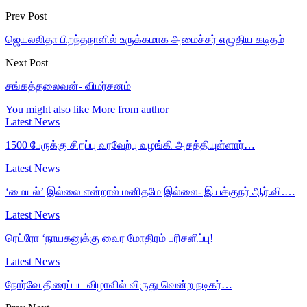
Prev Post
ஜெயலலிதா பிறந்தநாளில் உருக்கமாக அமைச்சர் எழுதிய கடிதம்
Next Post
சங்கத்தலைவன்- விமர்சனம்
You might also like
More from author
Latest News
1500 பேருக்கு சிறப்பு வரவேற்பு வழங்கி அசத்தியுள்ளார்…
Latest News
‘மையல்’ இல்லை என்றால் மனிதமே இல்லை- இயக்குநர் ஆர்.வி.…
Latest News
ரெட்ரோ ‘நாயகனுக்கு வைர மோதிரம் பரிசளிப்பு!
Latest News
நோர்வே திரைப்பட விழாவில் விருது வென்ற நடிகர்…