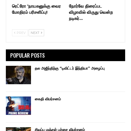
ரெட்ரோ ‘நாயகனுக்கு வைர
நோர்வே திரைப்பட
மோதிரம் பரிசளிப்பு!
விழாவில் விருது வென்ற
நடிகர்…
PREV
NEXT
POPULAR POSTS
தல அஜீத்திற்கு “டிவிட்டர் இந்தியா” அழைப்பு
கைதி விமர்சனம்
சிவப்பு மஞ்சள் பச்சை விமர்சனம்