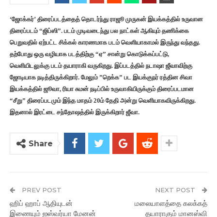
‘ஜோக்கர்’ திரைப்படத்தைத் தொடர்ந்து ராஜூ முருகன் இயக்கத்தில் உருவான
திரைப்படம் “ஜிப்ஸி”. படம் முடிவடைந்து பல நாட்கள் ஆகியும் தணிக்கை
பெறுவதில் ஏற்பட்ட சிக்கல் காரணமாக படம் வெளியாகாமல் இருந்து வந்தது.
தற்போது ஒரு வழியாக படத்திற்கு “ஏ” சான்று கொடுக்கப்பட்டு,
வெளியிடலுக்கு படம் தயாராகி வருகிறது. இப்படத்தில் நடாஷா ஜீவாவிற்கு
ஜோடியாக நடித்திருக்கிறார். மேலும் ”றெக்க” பட இயக்குநர் ரத்தின சிவா
இயக்கத்தில் ஜூவா, ரியா சுமன் நடிப்பில் உருவாகியிருக்கும் திரைப்படமான
“சீறு” திரைப்படமும் இந்த மாதம் 20ம் தேதி அன்று வெளியாகவிருக்கிறது.
இதனால் இரட்டை சந்தோஷத்தில் இருக்கிறார் ஜீவா.
Share
PREV POST
NEXT POST
ஹிப் ஹாப் ஆதியுடன்
மலையாளத்தை கலக்கத்
இணையும் ஐஸ்வர்யா மேனன்
தயாராகும் மானஸ்வி