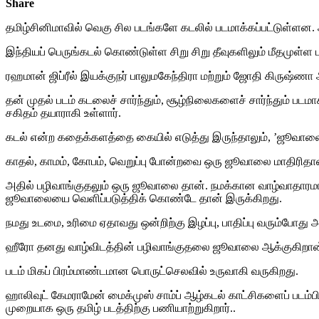
Share
தமிழ்சினிமாவில் வெகு சில படங்களே கடலில் படமாக்கப்பட்டுள்ளன.
இந்தியப் பெருங்கடல் கொண்டுள்ள சிறு சிறு தீவுகளிலும் மீதமுள்ள ப
ரஹமான் ஜிப்ரீல் இயக்குநர் பாலுமகேந்திரா மற்றும் ஜோதி கிருஷ்ண
தன் முதல் படம் கடலைச் சார்ந்தும், சூழ்நிலைகளைச் சார்ந்தும் 
சகிதம் தயாராகி உள்ளார்.
கடல் என்ற கதைக்களத்தை கையில் எடுத்து இருந்தாலும், ’ஜூவாலை’ 
காதல், காமம், கோபம், வெறுப்பு போன்றவை ஒரு ஜூவாலை மாதிரிதான்
அதில் பழிவாங்குதலும் ஒரு ஜூவாலை தான். நமக்கான வாழ்வாதாரமாக
ஜூவாலையை வெளிப்படுத்திக் கொண்டே தான் இருக்கிறது.
நமது உடமை, உரிமை ஏதாவது ஒன்றிற்கு இழப்பு, பாதிப்பு வரும்போது
ஹீரோ தனது வாழ்விடத்தின் பழிவாங்குதலை ஜூவாலை ஆக்குகிறான்..
படம் மிகப் பிரம்மாண்டமான பொருட்செலவில் உருவாகி வருகிறது.
ஹாலிவுட் கேமராமேன் மைக்முஸ் சாம்ப் ஆழ்கடல் காட்சிகளைப் படம்பிட
முறையாக ஒரு தமிழ் படத்திற்கு பணியாற்றுகிறார்..