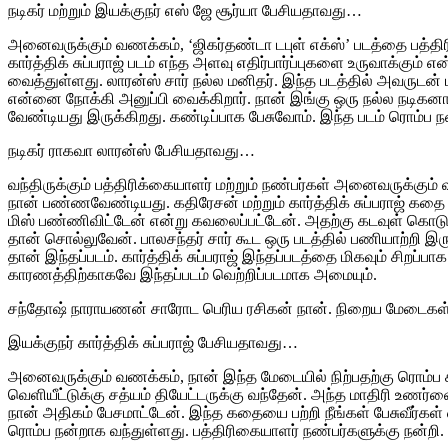
நடிகர் மற்றும் இயக்குநர் எஸ் ஜே சூர்யா பேசியதாவது…
அனைவருக்கும் வணக்கம், ‘ஜிகர்தண்டா டபுள் எக்ஸ்’ படத்தை பத்த
கார்த்திக் சுப்பராஜ் படம் எந்த அளவு எதிர்பார்ப்புகளை உருவாக்க
வைத்துள்ளது. லாரன்ஸ் சார் நல்ல மனிதர். இந்த படத்தில் அவருடன் ப
என்னை நோக்கி அனுப்பி வைக்கிறார். நான் இங்கு ஒரு நல்ல நடிகனா இ
வேண்டியது இருக்கிறது. கண்டிப்பாக பேசுவோம். இந்த படம் ரொம்ப ந
நடிகர் ராகவா லாரன்ஸ் பேசியதாவது…
வந்திருக்கும் பத்திரிக்கையாளர் மற்றும் நண்பர்கள் அனைவருக்கும் 
நான் பண்ணவேண்டியது. கதிரேசன் மற்றும் கார்த்திக் சுப்பராஜ் க
மிஸ் பண்ணிவிட்டேன் என்று கவலைப்பட்டேன். அதற்கு கடவுள் கொடுத்
தான் சொல்லுவேன். பாலசந்தர் சார் கூட ஒரு படத்தில் பணியாற்றி இ
தான் இந்தப்படம். கார்த்திக் சுப்பராஜ் இந்தப்படத்தை மிகவும் சிறப
காரணத்திற்காகவே இந்தப்படம் வெற்றிப்படமாக அமையும்.
சந்தோஷ் நாராயணன் சாரோட பெரிய ரசிகன் நான். நிறைய மேடைகள் இரு
இயக்குநர் கார்த்திக் சுப்பராஜ் பேசியதாவது…
அனைவருக்கும் வணக்கம், நான் இந்த மேடையில் நிற்பதற்கு ரொம்ப சந
வெளியீட்டுக்கு சத்யம் தியேட்டருக்கு வந்தேன். அந்த மாதிரி உணர்
நான் அதிகம் பேசமாட்டேன். இந்த கதையை பற்றி நீங்கள் பேசுவீர்கள்
ரொம்ப நன்றாக வந்துள்ளது. பத்திரிகையாளர் நண்பர்களுக்கு நன்றி.