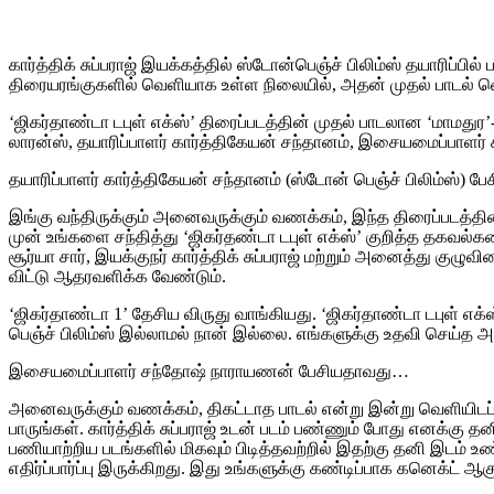
கார்த்திக் சுப்பராஜ் இயக்கத்தில் ஸ்டோன்பெஞ்ச் பிலிம்ஸ் தயாரிப்ப
திரையரங்குகளில் வெளியாக உள்ள நிலையில், அதன் முதல் பாடல் வெள
‘ஜிகர்தாண்டா டபுள் எக்ஸ்’ திரைப்படத்தின் முதல் பாடலான ‘மாமத
லாரன்ஸ், தயாரிப்பாளர் கார்த்திகேயன் சந்தானம், இசையமைப்பாளர்
தயாரிப்பாளர் கார்த்திகேயன் சந்தானம் (ஸ்டோன் பெஞ்ச் பிலிம்ஸ்) 
இங்கு வந்திருக்கும் அனைவருக்கும் வணக்கம், இந்த திரைப்படத்தின்
முன் உங்களை சந்தித்து ‘ஜிகர்தண்டா டபுள் எக்ஸ்’ குறித்த தகவல்
சூர்யா சார், இயக்குநர் கார்த்திக் சுப்பராஜ் மற்றும் அனைத்து குழு
விட்டு ஆதரவளிக்க வேண்டும்.
‘ஜிகர்தாண்டா 1’ தேசிய விருது வாங்கியது. ‘ஜிகர்தாண்டா டபுள் எக
பெஞ்ச் பிலிம்ஸ் இல்லாமல் நான் இல்லை. எங்களுக்கு உதவி செய்த 
இசையமைப்பாளர் சந்தோஷ் நாராயணன் பேசியதாவது…
அனைவருக்கும் வணக்கம், திகட்டாத பாடல் என்று இன்று வெளியிடப்ப
பாருங்கள். கார்த்திக் சுப்பராஜ் உடன் படம் பண்ணும் போது எனக்கு 
பணியாற்றிய படங்களில் மிகவும் பிடித்தவற்றில் இதற்கு தனி இடம் உண்
எதிர்ப்பார்ப்பு இருக்கிறது. இது உங்களுக்கு கண்டிப்பாக கனெக்ட் ஆகு