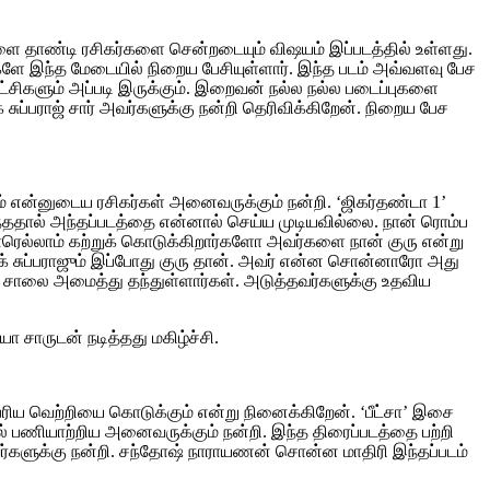
ளை தாண்டி ரசிகர்களை சென்றடையும் விஷயம் இப்படத்தில் உள்ளது.
ர்களே இந்த மேடையில் நிறைய பேசியுள்ளார். இந்த படம் அவ்வளவு பேச
காட்சிகளும் அப்படி இருக்கும். இறைவன் நல்ல நல்ல படைப்புகளை
சுப்பராஜ் சார் அவர்களுக்கு நன்றி தெரிவிக்கிறேன். நிறைய பேச
தும் என்னுடைய ரசிகர்கள் அனைவருக்கும் நன்றி. ‘ஜிகர்தண்டா 1’
ந்ததால் அந்தப்படத்தை என்னால் செய்ய முடியவில்லை. நான் ரொம்ப
யாரெல்லாம் கற்றுக் கொடுக்கிறார்களோ அவர்களை நான் குரு என்று
திக் சுப்பராஜும் இப்போது குரு தான். அவர் என்ன சொன்னாரோ அது
க்காக சாலை அமைத்து தந்துள்ளார்கள். அடுத்தவர்களுக்கு உதவிய
 சாருடன் நடித்தது மகிழ்ச்சி.
ெரிய வெற்றியை கொடுக்கும் என்று நினைக்கிறேன். ‘பீட்சா’ இசை
ில் பணியாற்றிய அனைவருக்கும் நன்றி. இந்த திரைப்படத்தை பற்றி
் அவர்களுக்கு நன்றி. சந்தோஷ் நாராயணன் சொன்ன மாதிரி இந்தப்படம்