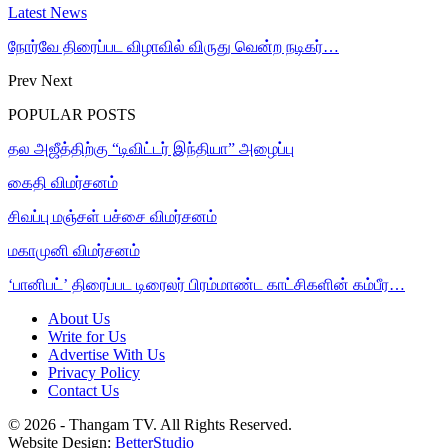
Latest News
நோர்வே திரைப்பட விழாவில் விருது வென்ற நடிகர்…
Prev
Next
POPULAR POSTS
தல அஜீத்திற்கு “டிவிட்டர் இந்தியா” அழைப்பு
கைதி விமர்சனம்
சிவப்பு மஞ்சள் பச்சை விமர்சனம்
மகாமுனி விமர்சனம்
‘பானிபட்’ திரைப்பட டிரைலர் பிரம்மாண்ட காட்சிகளின் கம்பீர…
About Us
Write for Us
Advertise With Us
Privacy Policy
Contact Us
© 2026 - Thangam TV. All Rights Reserved.
Website Design:
BetterStudio