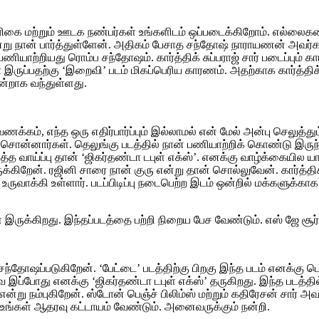
ிரிகை மற்றும் ஊடக நண்பர்கள் உங்களிடம் ஒப்படைக்கிறோம். எல்லைக
ும் என்று நான் பார்த்துள்ளேன். அதிகம் பேசாத சந்தோஷ் நாராயணன் அவ
ணியாற்றியது ரொம்ப சந்தோஷம். கார்த்திக் சுப்பராஜ் சார் படைப்பும் 
ருப்பதற்கு ‘இறைவி’ படம் மிகப்பெரிய காரணம். அதற்காக கார்த்திக் 
ன்றாக வந்துள்ளது.
வணக்கம், எந்த ஒரு எதிர்பார்ப்பும் இல்லாமல் என் மேல் அன்பு செலுத்
தை சொன்னார்கள். தெலுங்கு படத்தில் நான் பணியாற்றிக் கொண்டு இரு
த வாய்ப்பு தான் ‘ஜிகர்தண்டா டபுள் எக்ஸ்’. எனக்கு வாழ்க்கையில 
ருக்கிறேன். ரஜினி சாரை நான் குரு என்று தான் சொல்லுவேன். கார்த்
்பாக உருவாக்கி உள்ளார். படப்பிடிப்பு நடைபெற்ற இடம் ஒன்றில் மக்களு
க்கிறது. இந்தப்படத்தை பற்றி நிறைய பேச வேண்டும். எஸ் ஜே சூர்யா
்தோஷப்படுகிறேன். ‘பேட்டை’ படத்திற்கு பிறகு இந்த படம் எனக்கு ப
வை இப்போது எனக்கு ‘ஜிகர்தண்டா டபுள் எக்ஸ்’ தருகிறது. இந்த படத்த
 என்று நம்புகிறேன். ஸ்டோன் பெஞ்ச் பிலிம்ஸ் மற்றும் கதிரேசன் சார
 உங்கள் ஆதரவு கட்டாயம் வேண்டும். அனைவருக்கும் நன்றி.