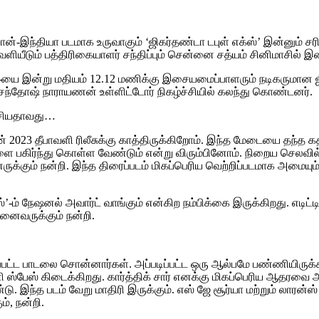
ில் பான்-இந்தியா படமாக உருவாகும் ‘ஜிகர்தண்டா டபுள் எக்ஸ்’ இன்னும
ியீடும் பத்திரிகையாளர் சந்திப்பும் சென்னை சத்யம் சினிமாசில் இ
ுர’-யை இன்று மதியம் 12.12 மணிக்கு இசையமைப்பாளரும் நடிகருமான ஜ
 சந்தோஷ் நாராயணன் உள்ளிட்டோர் நிகழ்ச்சியில் கலந்து கொண்டனர்.
பேசியதாவது…
 2023 தீபாவளி ரிலீசுக்கு காத்திருக்கிறோம். இந்த மேடையை தந்த கதி
களை பகிர்ந்து கொள்ள வேண்டும் என்று விரும்பினோம். நிறைய செலவில
வினருக்கும் நன்றி. இந்த திரைப்படம் மிகப்பெரிய வெற்றிப்படமாக அமையு
்ஸ்’-ம் நேஷனல் அவார்ட் வாங்கும் என்கிற நம்பிக்கை இருக்கிறது. எ
அனைவருக்கும் நன்றி.
ட்ட பாடலை சொன்னார்கள். அப்படிப்பட்ட ஒரு ஆல்பமே பண்ணியிருக்கி
தனி ஸ்பேஸ் கிடைக்கிறது. கார்த்திக் சார் எனக்கு மிகப்பெரிய ஆதரவை
டு. இந்த படம் வேறு மாதிரி இருக்கும். எஸ் ஜே சூர்யா மற்றும் லாரன்ஸ
ம், நன்றி.