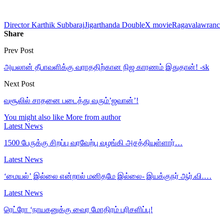
Director Karthik Subbaraj
Jigarthanda DoubleX movie
Ragavalawranc
Share
Prev Post
அயலான் தீபாவளிக்கு வராததிற்கான நிஜ காரணம் இதுதான்! -sk
Next Post
வசூலில் சாதனை படைத்து வரும்’ஜவான்’!
You might also like
More from author
Latest News
1500 பேருக்கு சிறப்பு வரவேற்பு வழங்கி அசத்தியுள்ளார்…
Latest News
‘மையல்’ இல்லை என்றால் மனிதமே இல்லை- இயக்குநர் ஆர்.வி.…
Latest News
ரெட்ரோ ‘நாயகனுக்கு வைர மோதிரம் பரிசளிப்பு!