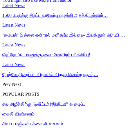
You might also like
More from author
Latest News
1500 பேருக்கு சிறப்பு வரவேற்பு வழங்கி அசத்தியுள்ளார்…
Latest News
‘மையல்’ இல்லை என்றால் மனிதமே இல்லை- இயக்குநர் ஆர்.வி.…
Latest News
ரெட்ரோ ‘நாயகனுக்கு வைர மோதிரம் பரிசளிப்பு!
Latest News
நோர்வே திரைப்பட விழாவில் விருது வென்ற நடிகர்…
Prev
Next
POPULAR POSTS
தல அஜீத்திற்கு “டிவிட்டர் இந்தியா” அழைப்பு
கைதி விமர்சனம்
சிவப்பு மஞ்சள் பச்சை விமர்சனம்