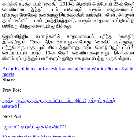
கார்த்தி நடித்த படம் ‘கைதி’. 2019-ம் ஆண்டு அக்டோபர் 25-ம் தேதி
வெளியான இந்தப் படம் மாபெரும் வசூல் சாதனையைப்
புரிந்தது.லோகேஷ் கனகராஜ் இயக்கத்தில் கார்த்தி, நரேன், அர்ஜுன்
தாஸ் உள்ளிட்ட பலர் நடித்திருந்தனர். வசூல் சாதனை மட்டுமன்றி
பல்வேறு விருதுகளையும் குவித்தது.
தென்னிந்திய மொழிகளில் சாதனையைப் புரிந்த ‘கைதி’,
இந்தியிலும் ரீமேக் ஆக உள்ளது.தற்போது ‘கைதி’ படத்துக்கு
மற்றுமொரு மகுடமும் கிடைத்துள்ளது. ரஷ்ய மொழியிலும் டப்பிங்
செய்யப்பட்டு மார்ச் 10-ம் தேதி வெளியாகவுள்ளது. இதற்கான
விளம்பரப்படுத்தும் பணிகளும் துரிதமாக நடைபெற்று வருகின்றன.
Actor Karthi
director Lokesh Kanagaraj
DreamWarriorPictures
Kaithi
movie
Share
Prev Post
“தக்கு முக்கு திக்கு தாளம்” பாடல்! ஹிட் அடிக்கும் தங்கர்
பச்சான்!!
Next Post
‘முசாசி’ ஃபர்ஸ்ட் லுக் வெளியீடு!