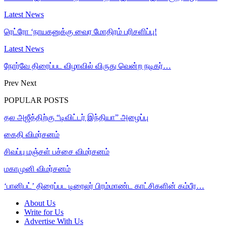
Latest News
ரெட்ரோ ‘நாயகனுக்கு வைர மோதிரம் பரிசளிப்பு!
Latest News
நோர்வே திரைப்பட விழாவில் விருது வென்ற நடிகர்…
Prev
Next
POPULAR POSTS
தல அஜீத்திற்கு “டிவிட்டர் இந்தியா” அழைப்பு
கைதி விமர்சனம்
சிவப்பு மஞ்சள் பச்சை விமர்சனம்
மகாமுனி விமர்சனம்
‘பானிபட்’ திரைப்பட டிரைலர் பிரம்மாண்ட காட்சிகளின் கம்பீர…
About Us
Write for Us
Advertise With Us