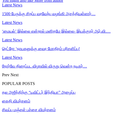
You might also like
More from author
Latest News
1500 பேருக்கு சிறப்பு வரவேற்பு வழங்கி அசத்தியுள்ளார்…
Latest News
‘மையல்’ இல்லை என்றால் மனிதமே இல்லை- இயக்குநர் ஆர்.வி.…
Latest News
ரெட்ரோ ‘நாயகனுக்கு வைர மோதிரம் பரிசளிப்பு!
Latest News
நோர்வே திரைப்பட விழாவில் விருது வென்ற நடிகர்…
Prev
Next
POPULAR POSTS
தல அஜீத்திற்கு “டிவிட்டர் இந்தியா” அழைப்பு
கைதி விமர்சனம்
சிவப்பு மஞ்சள் பச்சை விமர்சனம்