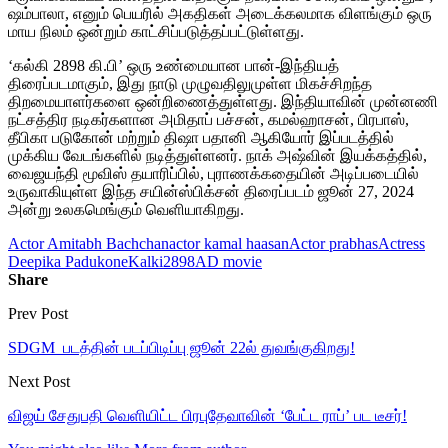
ஷம்பாலா, எனும் பெயரில் அகதிகள் அடைக்கலமாக விளங்கும் ஒரு
மாய நிலம் ஒன்றும் காட்சிப்படுத்தப்பட்டுள்ளது.
‘கல்கி 2898 கி.பி’ ஒரு உண்மையான பான்-இந்தியத்
திரைப்படமாகும், இது நாடு முழுவதிலுமுள்ள மிகச்சிறந்த
திறமையாளர்களை ஒன்றிணைத்துள்ளது. இந்தியாவின் முன்னணி
நட்சத்திர நடிகர்களான அமிதாப் பச்சன், கமல்ஹாசன், பிரபாஸ்,
தீபிகா படுகோன் மற்றும் திஷா பதானி ஆகியோர் இப்படத்தில்
முக்கிய வேடங்களில் நடித்துள்ளனர். நாக் அஷ்வின் இயக்கத்தில்,
வைஜயந்தி மூவிஸ் தயாரிப்பில், புராணக்கதையின் அடிப்படையில்
உருவாகியுள்ள இந்த சயின்ஸ்பிக்சன் திரைப்படம் ஜூன் 27, 2024
அன்று உலகமெங்கும் வெளியாகிறது.
Actor Amitabh Bachchan
actor kamal haasan
Actor prabhas
Actress
Deepika Padukone
Kalki2898AD movie
Share
Prev Post
SDGM படத்தின் படப்பிடிப்பு ஜூன் 22ல் துவங்குகிறது!
Next Post
விஜய் சேதுபதி வெளியிட்ட பிரபுதேவாவின் ‘பேட்ட ராப்’ பட டீசர்!