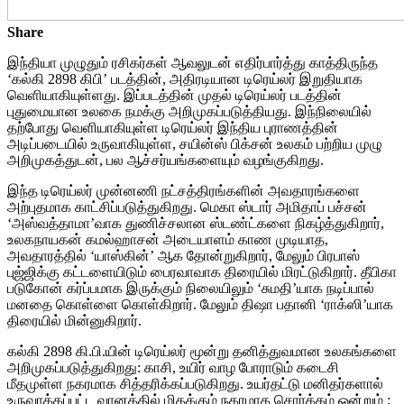
Share
இந்தியா முழுதும் ரசிகர்கள் ஆவலுடன் எதிர்பார்த்து காத்திருந்த
‘கல்கி 2898 கிபி’ படத்தின், அதிரடியான டிரெய்லர் இறுதியாக
வெளியாகியுள்ளது. இப்படத்தின் முதல் டிரெய்லர் படத்தின்
புதுமையான உலகை நமக்கு அறிமுகப்படுத்தியது. இந்நிலையில்
தற்போது வெளியாகியுள்ள டிரெய்லர் இந்திய புராணத்தின்
அடிப்படையில் உருவாகியுள்ள, சயின்ஸ் பிக்சன் உலகம் பற்றிய முழு
அறிமுகத்துடன், பல ஆச்சர்யங்களையும் வழங்குகிறது.
இந்த டிரெய்லர் முன்னணி நட்சத்திரங்களின் அவதாரங்களை
அற்புதமாக காட்சிப்படுத்துகிறது. மெகா ஸ்டார் அமிதாப் பச்சன்
‘அஸ்வத்தாமா’வாக துணிச்சலான ஸ்டண்ட்களை நிகழ்த்துகிறார்,
உலகநாயகன் கமல்ஹாசன் அடையாளம் காண முடியாத,
அவதாரத்தில் ‘யாஸ்கின்’ ஆக தோன்றுகிறார், மேலும் பிரபாஸ்
புஜ்ஜிக்கு கட்டளையிடும் பைரவாவாக திரையில் மிரட்டுகிறார். தீபிகா
படுகோன் கர்ப்பமாக இருக்கும் நிலையிலும் ‘சுமதி’யாக நடிப்பால்
மனதை கொள்ளை கொள்கிறார். மேலும் திஷா பதானி ‘ராக்ஸி’யாக
திரையில் மின்னுகிறார்.
கல்கி 2898 கி.பி.யின் டிரெய்லர் மூன்று தனித்துவமான உலகங்களை
அறிமுகப்படுத்துகிறது: காசி, உயிர் வாழ போராடும் கடைசி
மீதமுள்ள நகரமாக சித்தரிக்கப்படுகிறது. உயர்தட்டு மனிதர்களால்
உருவாக்கப்பட்ட வானத்தில் மிதக்கும் நகரமாக சொர்க்கம் ஒன்றும் ;