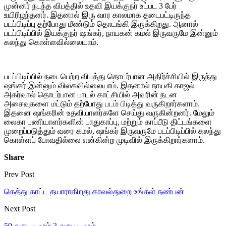
முன்னர் நடந்த விபத்தில் உதவி இயக்குநர் உட்பட 3 பேர்
உயிரிழந்தனர். இதனால் இரு வார காலமாக தடைபட்டிருந்த
படப்பிடிப்பு தற்போது மீண்டும் தொடங்கி இருக்கிறது. ஆனால்
படப்பிடிப்பில் இயக்குநர் ஷங்கர், நாயகன் கமல் இருவருமே இன்னும்
கலந்து கொள்ளவில்லையாம்.
படப்பிடிப்பில் நடைபெற்ற விபத்து தொடர்பான அதிர்ச்சியில் இருந்து
ஷங்கர் இன்னும் விலகவில்லையாம். இதனால் நாயகி காஜல்
அகர்வால் தொடர்பான பாடல் காட்சியில் அவரின் நடன
அசைவுகளை மட்டும் தற்போது படம் பிடித்து வருகிறார்களாம்.
இதனை ஷங்கரின் உதவியாளர்களே செய்து வருகின்றனர். மேலும்
லைகா பணியாளர்களின் பாதுகாப்பு, மற்றும் காப்பீடு திட்டங்களை
முறைப்படுத்தும் வரை கமல், ஷங்கர் இருவருமே படப்பிடிப்பில் கலந்து
கொள்ளப் போவதில்லை என்கின்ற முடிவில் இருக்கிறார்களாம்.
Share
Prev Post
கெத்து காட்ட தயாராகிறது காவல்துறை உங்கள் நண்பன்
Next Post
50-வது படமும் 2-வது படமும்