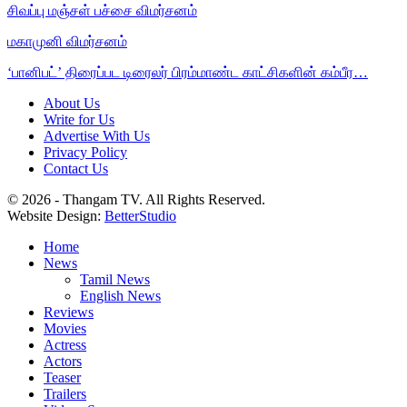
சிவப்பு மஞ்சள் பச்சை விமர்சனம்
மகாமுனி விமர்சனம்
‘பானிபட்’ திரைப்பட டிரைலர் பிரம்மாண்ட காட்சிகளின் கம்பீர…
About Us
Write for Us
Advertise With Us
Privacy Policy
Contact Us
© 2026 - Thangam TV. All Rights Reserved.
Website Design:
BetterStudio
Home
News
Tamil News
English News
Reviews
Movies
Actress
Actors
Teaser
Trailers