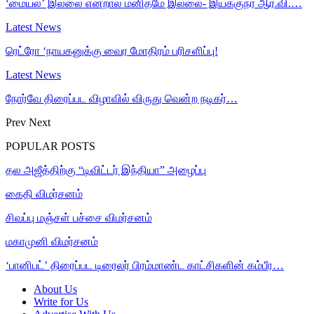
‘மையல்’ இல்லை என்றால் மனிதமே இல்லை- இயக்குநர் ஆர்.வி.…
Latest News
ரெட்ரோ ‘நாயகனுக்கு வைர மோதிரம் பரிசளிப்பு!
Latest News
நோர்வே திரைப்பட விழாவில் விருது வென்ற நடிகர்…
Prev
Next
POPULAR POSTS
தல அஜீத்திற்கு “டிவிட்டர் இந்தியா” அழைப்பு
கைதி விமர்சனம்
சிவப்பு மஞ்சள் பச்சை விமர்சனம்
மகாமுனி விமர்சனம்
‘பானிபட்’ திரைப்பட டிரைலர் பிரம்மாண்ட காட்சிகளின் கம்பீர…
About Us
Write for Us