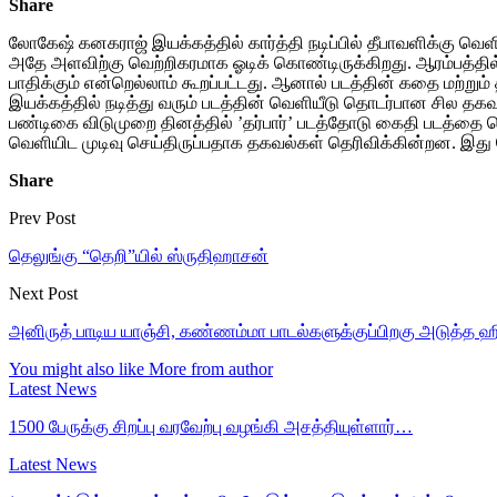
Share
லோகேஷ் கனகராஜ் இயக்கத்தில் கார்த்தி நடிப்பில் தீபாவளிக்கு வ
அதே அளவிற்கு வெற்றிகரமாக ஓடிக் கொண்டிருக்கிறது. ஆரம்பத்தில்
பாதிக்கும் என்றெல்லாம் கூறப்பட்டது. ஆனால் படத்தின் கதை மற்ற
இயக்கத்தில் நடித்து வரும் படத்தின் வெளியீடு தொடர்பான சில தக
பண்டிகை விடுமுறை தினத்தில் ’தர்பார்’ படத்தோடு கைதி படத்தை வெ
வெளியிட முடிவு செய்திருப்பதாக தகவல்கள் தெரிவிக்கின்றன. இது
Share
Prev Post
தெலுங்கு “தெறி”யில் ஸ்ருதிஹாசன்
Next Post
அனிருத் பாடிய யாஞ்சி, கண்ணம்மா பாடல்களுக்குப்பிறகு அடுத்த ஹிட்
You might also like
More from author
Latest News
1500 பேருக்கு சிறப்பு வரவேற்பு வழங்கி அசத்தியுள்ளார்…
Latest News