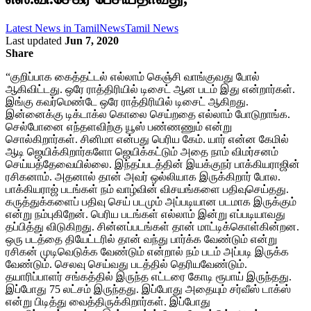
Latest News in Tamil
News
Tamil News
Last updated
Jun 7, 2020
Share
“குறிப்பாக கைத்தட்டல் எல்லாம் கெஞ்சி வாங்குவது போல்
ஆகிவிட்டது. ஒரே ராத்திரியில் டிசைட் ஆன படம் இது என்றார்கள்.
இங்கு கவர்மெண்டே ஒரே ராத்திரியில் டிசைட் ஆகிறது.
இன்னைக்கு டிக்டாக்ல கொலை செய்றதை எல்லாம் போடுறாங்க.
செல்போனை எந்தளவிற்கு யூஸ் பண்ணணும் என்று
சொல்கிறார்கள். சினிமா என்பது பெரிய கேம். யார் என்ன கேமில்
ஆடி ஜெயிக்கிறார்களோ ஜெயிக்கட்டும் அதை நாம் விமர்சனம்
செய்யத்தேவையில்லை. இந்தப்படத்தின் இயக்குநர் பாக்கியராஜின்
ரசிகனாம். அதனால் தான் அவர் ஒல்லியாக இருக்கிறார் போல.
பாக்கியராஜ் படங்கள் நம் வாழ்வின் விசயங்களை பதிவுசெய்தது.
கருத்துக்களைப் பதிவு செய் படமும் அப்படியான படமாக இருக்கும்
என்று நம்புகிறேன். பெரிய படங்கள் எல்லாம் இன்று எப்படியாவது
தப்பித்து விடுகிறது. சின்னப்படங்கள் தான் மாட்டிக்கொள்கின்றன.
ஒரு படத்தை தியேட்டரில் தான் வந்து பார்க்க வேண்டும் என்று
ரசிகன் முடிவெடுக்க வேண்டும் என்றால் நம் படம் அப்படி இருக்க
வேண்டும். செலவு செய்வது படத்தில் தெரியவேண்டும்.
தயாரிப்பாளர் சங்கத்தில் இருந்த எட்டரை கோடி ரூபாய் இருந்தது.
இப்போது 75 லட்சம் இருந்தது. இப்போது அதையும் சர்வீஸ் டாக்ஸ்
என்று பிடித்து வைத்திருக்கிறார்கள். இப்போது