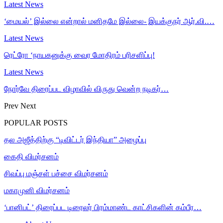
Latest News
‘மையல்’ இல்லை என்றால் மனிதமே இல்லை- இயக்குநர் ஆர்.வி.…
Latest News
ரெட்ரோ ‘நாயகனுக்கு வைர மோதிரம் பரிசளிப்பு!
Latest News
நோர்வே திரைப்பட விழாவில் விருது வென்ற நடிகர்…
Prev
Next
POPULAR POSTS
தல அஜீத்திற்கு “டிவிட்டர் இந்தியா” அழைப்பு
கைதி விமர்சனம்
சிவப்பு மஞ்சள் பச்சை விமர்சனம்
மகாமுனி விமர்சனம்
‘பானிபட்’ திரைப்பட டிரைலர் பிரம்மாண்ட காட்சிகளின் கம்பீர…