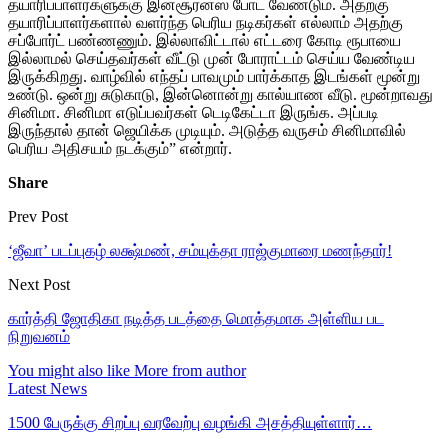
தயாரிப்பாளர்களுக்கு இன்சூரன்ஸ் போட வேண்டும். அதற்கு
தயாரிப்பாளர்களால் வளர்ந்த பெரிய நடிகர்கள் எல்லாம் அதற்கு
சப்போர்ட் பண்ணணும். இல்லாவிட்டால் எட்டரை கோடி ரூபாயை
இல்லாமல் செய்தவர்கள் வீட்டு முன் போராட்டம் செய்ய வேண்டிய
இருக்கிறது. வாழ்வில் எந்தப் பாவமும் பார்க்காத இடங்கள் மூன்று
உண்டு. ஒன்று சுடுகாடு, இன்னொன்று கால்யாண வீடு. மூன்றாவது
சினிமா. சினிமா எடுப்பவர்கள் டெடிகேட்டா இருங்க. அப்படி
இருந்தால் தான் ஜெயிக்க முடியும். அடுத்த வருசம் சினிமாவில்
பெரிய அதிசயம் நடக்கும்” என்றார்.
Share
Prev Post
‘ஜீவா’ படப்புகழ் லக்ஷ்மண், சம்யுக்தா ராஜ்குமாரை மணந்தார்!
Next Post
கார்த்தி ஜோதிகா நடித்த படத்தை மொத்தமாக அள்ளிய பட
நிறுவனம்
You might also like
More from author
Latest News
1500 பேருக்கு சிறப்பு வரவேற்பு வழங்கி அசத்தியுள்ளார்…