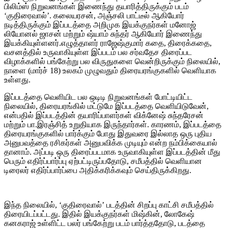
பிலிம்ஸ் நிறுவனங்கள் இணைந்து தயாரித்திருக்கும் படம்
‘குதிரைவால்’. கலையரசன், அஞ்சலி பாட்டீல் ஆகியோர்
நடித்திருக்கும் இப்படத்தை அறிமுக இயக்குநர்கள் மனோஜ்
லியோனல் ஜாசன் மற்றும் ஷ்யாம் சுந்தர் ஆகியோர் இணைந்து
இயக்கியுள்ளனர்.எழுத்தாளர் ராஜேஷ்குமார் கதை, திரைக்கதை,
வசனத்தில் உருவாகியுள்ள இப்படம் பல சர்வதேச திரைப்பட
விழாக்களில் பங்கேற்று பல விருதுகளை வென்றிருக்கும் நிலையில்,
நாளை (மார்ச் 18) உலகம் முழுவதும் திரையரங்குகளில் வெளியாக
உள்ளது.
இப்படத்தை வெளியிட பல ஒடிடி நிறுவனங்கள் போட்டியிட்ட
நிலையில், திரையரங்கில் மட்டுமே இப்படத்தை வெளியிடுவேன்,
என்பதில் இப்படத்தின் தயாரிப்பாளர்கள் விக்னேஷ் சுந்தரேசன்
மற்றும் பா.இரஞ்சித் உறுதியாக இருந்தார்கள். காரணம், இப்படத்தை
திரையரங்குகளில் பார்க்கும் போது இதுவரை இல்லாத ஒரு புதிய
அனுபவத்தை ரசிகர்கள் அனுபவிக்க முடியும் என்ற நம்பிக்கையால்
தானாம். அப்படி ஒரு திரைப்படமாக உருவாகியுள்ள இப்படத்தின் மீது
பெரும் எதிர்ப்பார்ப்பு ஏற்பட்டிருப்பதோடு, சமீபத்தில் வெளியான
டிரைலர் எதிர்ப்பார்ப்பை அதிக்கரிக்கவும் செய்திருக்கிறது.
இந்த நிலையில், ‘குதிரைவால்’ படத்தின் சிறப்பு காட்சி சமீபத்தில்
திரையிடப்பட்டது. இதில் இயக்குநர்கள் மிஷ்கின், லோகேஷ்
கனகராஜ் உள்ளிட்ட பலர் பங்கேற்று படம் பார்த்ததோடு, படத்தை