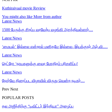
Kuthiraivaal movie Review
You might also like
More from author
Latest News
1500 பேருக்கு சிறப்பு வரவேற்பு வழங்கி அசத்தியுள்ளார்…
Latest News
‘மையல்’ இல்லை என்றால் மனிதமே இல்லை- இயக்குநர் ஆர்.வி.…
Latest News
ரெட்ரோ ‘நாயகனுக்கு வைர மோதிரம் பரிசளிப்பு!
Latest News
நோர்வே திரைப்பட விழாவில் விருது வென்ற நடிகர்…
Prev
Next
POPULAR POSTS
தல அஜீத்திற்கு “டிவிட்டர் இந்தியா” அழைப்பு