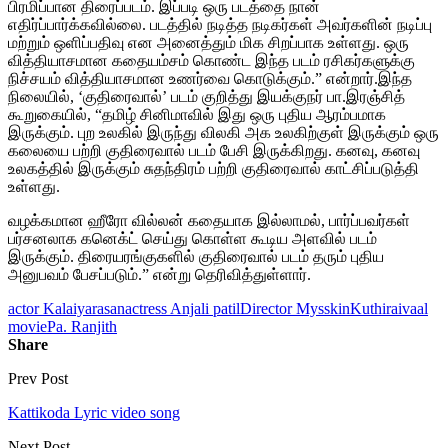
பிரமிப்பான திரைப்படம். இப்படி ஒரு படத்தை நான்
எதிர்ப்பார்க்கவில்லை. படத்தில் நடித்த நடிகர்கள் அவர்களின் நடிப்பு
மற்றும் ஒளிப்பதிவு என அனைத்தும் மிக சிறப்பாக உள்ளது. ஒரு
வித்தியாசமான கதையம்சம் கொண்ட இந்த படம் ரசிகர்களுக்கு
நிச்சயம் வித்தியாசமான உணர்வை கொடுக்கும்.” என்றார்.இந்த
நிலையில், ‘குதிரைவால்’ படம் குறித்து இயக்குநர் பா.இரஞ்சித்
கூறுகையில், “தமிழ் சினிமாவில் இது ஒரு புதிய ஆரம்பமாக
இருக்கும். புற உலகில் இருந்து விலகி அக உலகிற்குள் இருக்கும் ஒரு
கலையை பற்றி குதிரைவால் படம் பேசி இருக்கிறது. கனவு, கனவு
உலகத்தில் இருக்கும் சுதந்திரம் பற்றி குதிரைவால் காட்சிப்படுத்தி
உள்ளது.
வழக்கமான ஹீரோ வில்லன் கதையாக இல்லாமல், பார்ப்பவர்கள்
பர்சனலாக கனெக்ட் செய்து கொள்ள கூடிய அளவில் படம்
இருக்கும். திரையரங்குகளில் குதிரைவால் படம் தரும் புதிய
அனுபவம் பேசப்படும்.” என்று தெரிவித்துள்ளார்.
actor Kalaiyarasan
actress Anjali patil
Director Mysskin
Kuthiraivaal
movie
Pa. Ranjith
Share
Prev Post
Kattikoda Lyric video song
Next Post