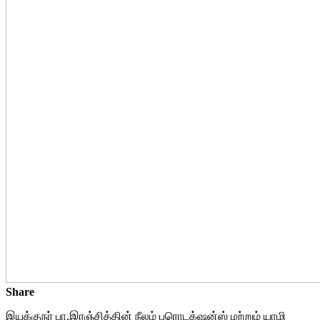
Share
இயக்குநர் பா.இரஞ்சித்தின் நீலம் புரொடக்‌ஷன்ஸ் மற்றும் யாழி