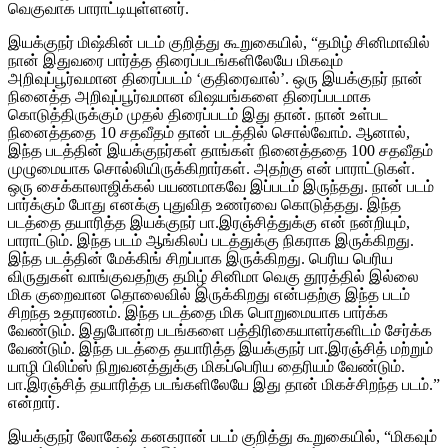
வெகுவாக பாராட்டியுள்ளனர்.
இயக்குநர் மிஷ்கின் படம் குறித்து கூறுகையில், “தமிழ் சினிமாவில்
நான் இதுவரை பார்த்த திரைப்படங்களிலேயே மிகவும்
அறிவுப்பூர்வமான திரைப்படம் ‘குதிரைவால்’. ஒரு இயக்குநர் நான்
நினைத்த அறிவுப்பூர்வமான விஷயங்களை திரைப்படமாக
கொடுத்திருக்கும் முதல் திரைப்படம் இது தான். நான் உள்பட
நினைத்ததை 10 சதவீதம் தான் படத்தில் சொல்வோம். ஆனால்,
இந்த படத்தின் இயக்குநர்கள் தாங்கள் நினைத்ததை 100 சதவீதம்
முழுமையாக சொல்லியிருக்கிறார்கள். அதற்கு என் பாராட்டுகள்.
ஒரு சைக்காலாஜிக்கல் பயணமாகவே இப்படம் இருந்தது. நான் படம்
பார்க்கும் போது எனக்கு புதுவித உணர்வை கொடுத்தது. இந்த
படத்தை தயாரித்த இயக்குநர் பா.இரஞ்சித்துக்கு என் நன்றியும்,
பாராட்டும். இந்த படம் ஆங்கிலப் படத்துக்கு நிகராக இருக்கிறது.
இந்த படத்தின் மேக்கிங் சிறப்பாக இருக்கிறது. பெரிய பெரிய
விருதுகள் வாங்குவதற்கு தமிழ் சினிமா வெகு தூரத்தில் இல்லை
மிக குறைவான தொலைவில் இருக்கிறது என்பதற்கு இந்த படம்
சிறந்த உதாரணம். இந்த படத்தை மிக பொறுமையாக பார்க்க
வேண்டும். இதுபோன்ற படங்களை பத்திரிகையாளர்களிடம் சேர்க்க
வேண்டும். இந்த படத்தை தயாரித்த இயக்குநர் பா.இரஞ்சித் மற்றும்
யாழி பிலிம்ஸ் நிறுவனத்துக்கு மிகப்பெரிய தைரியம் வேண்டும்.
பா.இரஞ்சித் தயாரித்த படங்களிலேயே இது தான் மிகச்சிறந்த படம்.”
என்றார்.
இயக்குநர் லோகேஷ் கனகரான் படம் குறித்து கூறுகையில், “மிகவும்