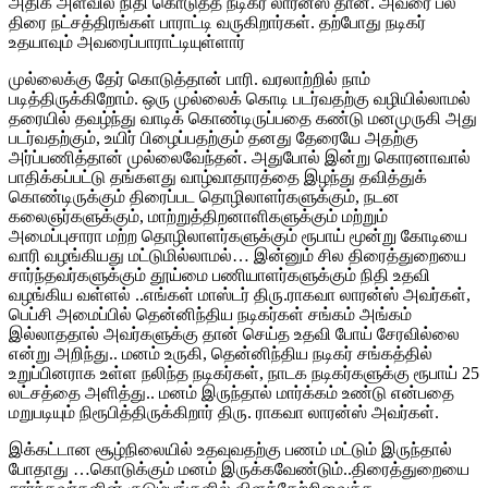
அதிக அளவில் நிதி கொடுத்த நடிகர் லாரன்ஸ் தான். அவரை பல
திரை நட்சத்திரங்கள் பாராட்டி வருகிறார்கள். தற்போது நடிகர்
உதயாவும் அவரைப்பாராட்டியுள்ளார்
முல்லைக்கு தேர் கொடுத்தான் பாரி. வரலாற்றில் நாம்
படித்திருக்கிறோம். ஒரு முல்லைக் கொடி படர்வதற்கு வழியில்லாமல்
தரையில் தவழ்ந்து வாடிக் கொண்டிருப்பதை கண்டு மனமுருகி அது
படர்வதற்கும், உயிர் பிழைப்பதற்கும் தனது தேரையே அதற்கு
அர்ப்பணித்தான் முல்லைவேந்தன். அதுபோல் இன்று கொரனாவால்
பாதிக்கப்பட்டு தங்களது வாழ்வாதாரத்தை இழந்து தவித்துக்
கொண்டிருக்கும் திரைப்பட தொழிலாளர்களுக்கும், நடன
கலைஞர்களுக்கும், மாற்றுத்திறனாளிகளுக்கும் மற்றும்
அமைப்புசாரா மற்ற தொழிலாளர்களுக்கும் ரூபாய் மூன்று கோடியை
வாரி வழங்கியது மட்டுமில்லாமல்… இன்னும் சில திரைத்துறையை
சார்ந்தவர்களுக்கும் தூய்மை பணியாளர்களுக்கும் நிதி உதவி
வழங்கிய வள்ளல் ..எங்கள் மாஸ்டர் திரு.ராகவா லாரன்ஸ் அவர்கள்,
பெப்சி அமைப்பில் தென்னிந்திய நடிகர்கள் சங்கம் அங்கம்
இல்லாததால் அவர்களுக்கு தான் செய்த உதவி போய் சேரவில்லை
என்று அறிந்து.. மனம் உருகி, தென்னிந்திய நடிகர் சங்கத்தில்
உறுப்பினராக உள்ள நலிந்த நடிகர்கள், நாடக நடிகர்களுக்கு ரூபாய் 25
லட்சத்தை அளித்து.. மனம் இருந்தால் மார்க்கம் உண்டு என்பதை
மறுபடியும் நிரூபித்திருக்கிறார் திரு. ராகவா லாரன்ஸ் அவர்கள்.
இக்கட்டான சூழ்நிலையில் உதவுவதற்கு பணம் மட்டும் இருந்தால்
போதாது …கொடுக்கும் மனம் இருக்கவேண்டும்..திரைத்துறையை