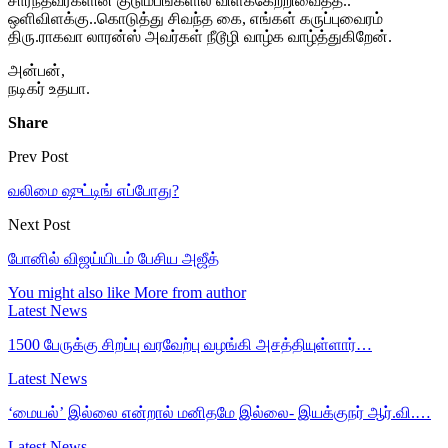
சார்ந்தவர்களின் குடும்பங்களில் விளக்கேற்றிவைத்த..
ஒளிவிளக்கு..கொடுத்து சிவந்த கை, எங்கள் கருப்புவைரம்
திரு.ராகவா லாரன்ஸ் அவர்கள் நீடூழி வாழ்க வாழ்த்துகிறேன்.
அன்பன்,
நடிகர் உதயா.
Share
Prev Post
வலிமை ஷுட்டிங் எப்போது?
Next Post
போனில் விஜய்யிடம் பேசிய அஜீத்
You might also like
More from author
Latest News
1500 பேருக்கு சிறப்பு வரவேற்பு வழங்கி அசத்தியுள்ளார்…
Latest News
‘மையல்’ இல்லை என்றால் மனிதமே இல்லை- இயக்குநர் ஆர்.வி.…
Latest News