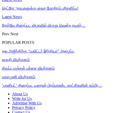
ரெட்ரோ ‘நாயகனுக்கு வைர மோதிரம் பரிசளிப்பு!
Latest News
நோர்வே திரைப்பட விழாவில் விருது வென்ற நடிகர்…
Prev
Next
POPULAR POSTS
தல அஜீத்திற்கு “டிவிட்டர் இந்தியா” அழைப்பு
கைதி விமர்சனம்
சிவப்பு மஞ்சள் பச்சை விமர்சனம்
மகாமுனி விமர்சனம்
‘பானிபட்’ திரைப்பட டிரைலர் பிரம்மாண்ட காட்சிகளின் கம்பீர…
About Us
Write for Us
Advertise With Us
Privacy Policy
Contact Us