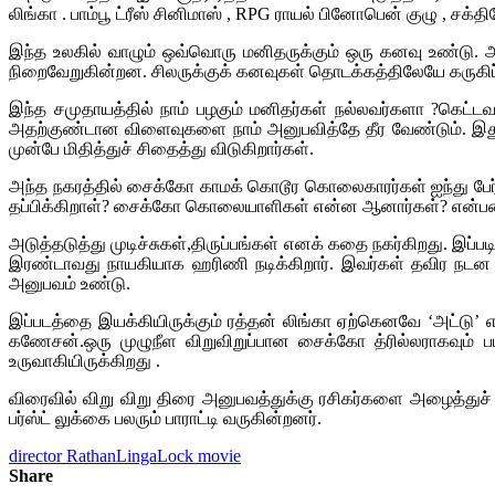
லிங்கா . பாம்பூ ட்ரீஸ் சினிமாஸ் , RPG ராயல் பினோபென் குழு , ச
இந்த உலகில் வாழும் ஒவ்வொரு மனிதருக்கும் ஒரு கனவு உண்டு. 
நிறைவேறுகின்றன. சிலருக்குக் கனவுகள் தொடக்கத்திலேயே கருகிப
இந்த சமுதாயத்தில் நாம் பழகும் மனிதர்கள் நல்லவர்களா ?கெட்ட
அதற்குண்டான விளைவுகளை நாம் அனுபவித்தே தீர வேண்டும். இதுவே
முன்பே மிதித்துச் சிதைத்து விடுகிறார்கள்.
அந்த நகரத்தில் சைக்கோ காமக் கொடூர கொலைகாரர்கள் ஐந்து பேர் ஊ
தப்பிக்கிறாள்? சைக்கோ கொலையாளிகள் என்ன ஆனார்கள்? என்பதைப
அடுத்தடுத்து முடிச்சுகள்,திருப்பங்கள் எனக் கதை நகர்கிறது. இப்ப
இரண்டாவது நாயகியாக ஹரிணி நடிக்கிறார். இவர்கள் தவிர நடன 
அனுபவம் உண்டு.
இப்படத்தை இயக்கியிருக்கும் ரத்தன் லிங்கா ஏற்கெனவே ‘அட்டு’ 
கணேசன்.ஒரு முழுநீள விறுவிறுப்பான சைக்கோ த்ரில்லராகவும் படம
உருவாகியிருக்கிறது .
விரைவில் விறு விறு திரை அனுபவத்துக்கு ரசிகர்களை அழைத்துச் செ
பர்ஸ்ட் லுக்கை பலரும் பாராட்டி வருகின்றனர்.
director RathanLinga
Lock movie
Share