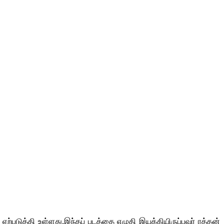
 ஏற்படுத்தி உள்ளது.இந்தப் படத்தை எழுதி இயக்கியிருப்பவர் ரத்தன்