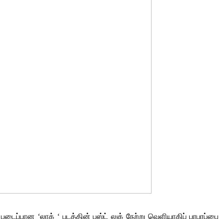
படைப்பான ‘லாக் ‘ படத்தின் பஸ்ட் லுக் நேற்று வெளியாகிப் பரபரப்பை