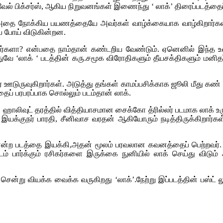
க்திவேல் பிக்சர்ஸ், ஆகிய நிறுவனங்கள் இணைந்து ‘ லாக்’ திரைப்படத்த
அதை நோக்கிய பயணத்தையே அவர்கள் வாழ்க்கையாக வாழ்கிறார்கள் .ச
் போய் விடுகின்றன.
வர்களா? என்பதை நாம்தான் கண்டறிய வேண்டும். ஏனெனில் இந்த உலகில
 ‘லாக் ‘ படத்தின் கரு.சமூக விரோதிகளும் தீயசக்திகளும் மனிதர
டுருவுகிறார்கள். அடுத்து தங்கள் காமப்பசிக்காக ஜூலி மீது கண் வ
் பரபரப்பாக சொல்லும் படம்தான் லாக்.
டி ஹாலிவுட் தரத்தில் வித்தியாசமான சைக்கோ த்ரில்லர் படமாக லாக் உ
இயக்குநர் பாரதி, சீனிவாச வரதன் ஆகியோரும் நடித்திருக்கிறார
என்ற படத்தை இயக்கி,அதன் மூலம் பரவலான கவனத்தைப் பெற்றவர். ஒளிப
் பார்க்கும் ரசிகர்களை இருக்கை நுனியில் லாக் செய்து விடும் 
ன்று வியக்க வைக்க வருகிறது ‘லாக்’.நேற்று இப்படத்தின் பஸ்ட் லுக