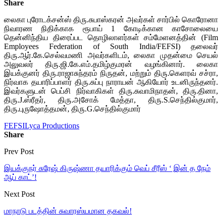
Share
லைகா புரோடக்சன்ஸ் திரு.சுபாஸ்கரன் அவர்கள் சார்பில் கொரோனா
நிவாரண நிதிக்காக ரூபாய் 1 கோடிக்கான காசோலையை
தென்னிந்திய திரைப்பட தொழிலாளர்கள் சம்மேளனத்தின் (Film
Employees Federation of South India/FEFSI) தலைவர்
திரு.ஆர்.கே.செல்வமணி அவர்களிடம், லைகா முதன்மை செயல்
அலுவலர் திரு.ஜி.கே.எம்.தமிழ்குமரன் வழங்கினார். லைகா
இயக்குனர் திரு.ராஜாசுந்தரம் நிருதன், மற்றும் திரு.கெளரவ் சச்ரா,
நிர்வாக தயாரிப்பாளர் திரு.சுப்பு நாராயன் ஆகியோர் உடனிருந்தனர்.
இவர்களுடன் பெப்சி நிர்வாகிகள் திரு.சுவாமிநாதன், திரு.தினா,
திரு.J.ஸ்ரீதர், திரு.அசோக் மேத்தா, திரு.S.செந்தில்குமார்,
திரு.புருஷோத்தமன், திரு.G.செந்தில்குமார்
FEFSI
Lyca Productions
Share
Prev Post
இயக்குநர் சுரேஷ் கிருஷ்ணா தயாரிக்கும் வெப் சீரீஸ் ‘ இன் த நேம்
ஆப் காட்’!
Next Post
மாநாடு படத்தின் சுவாரஸ்யமான தகவல்!