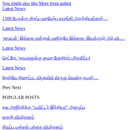
You might also like
More from author
Latest News
1500 பேருக்கு சிறப்பு வரவேற்பு வழங்கி அசத்தியுள்ளார்…
Latest News
‘மையல்’ இல்லை என்றால் மனிதமே இல்லை- இயக்குநர் ஆர்.வி.…
Latest News
ரெட்ரோ ‘நாயகனுக்கு வைர மோதிரம் பரிசளிப்பு!
Latest News
நோர்வே திரைப்பட விழாவில் விருது வென்ற நடிகர்…
Prev
Next
POPULAR POSTS
தல அஜீத்திற்கு “டிவிட்டர் இந்தியா” அழைப்பு
கைதி விமர்சனம்
சிவப்பு மஞ்சள் பச்சை விமர்சனம்