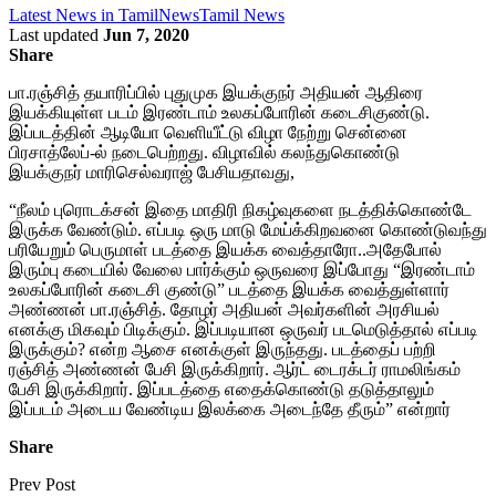
Latest News in Tamil
News
Tamil News
Last updated
Jun 7, 2020
Share
பா.ரஞ்சித் தயாரிப்பில் புதுமுக இயக்குநர் அதியன் ஆதிரை
இயக்கியுள்ள படம் இரண்டாம் உலகப்போரின் கடைசிகுண்டு.
இப்படத்தின் ஆடியோ வெளியீட்டு விழா நேற்று சென்னை
பிரசாத்லேப்-ல் நடைபெற்றது. விழாவில் கலந்துகொண்டு
இயக்குநர் மாரிசெல்வராஜ் பேசியதாவது,
“நீலம் புரொடக்சன் இதை மாதிரி நிகழ்வுகளை நடத்திக்கொண்டே
இருக்க வேண்டும். எப்படி ஒரு மாடு மேய்க்கிறவனை கொண்டுவந்து
பரியேறும் பெருமாள் படத்தை இயக்க வைத்தாரோ..அதேபோல்
இரும்பு கடையில் வேலை பார்க்கும் ஒருவரை இப்போது “இரண்டாம்
உலகப்போரின் கடைசி குண்டு” படத்தை இயக்க வைத்துள்ளார்
அண்ணன் பா.ரஞ்சித். தோழர் அதியன் அவர்களின் அரசியல்
எனக்கு மிகவும் பிடிக்கும். இப்படியான ஒருவர் படமெடுத்தால் எப்படி
இருக்கும்? என்ற ஆசை எனக்குள் இருந்தது. படத்தைப் பற்றி
ரஞ்சித் அண்ணன் பேசி இருக்கிறார். ஆர்ட் டைரக்டர் ராமலிங்கம்
பேசி இருக்கிறார். இப்படத்தை எதைக்கொண்டு தடுத்தாலும்
இப்படம் அடைய வேண்டிய இலக்கை அடைந்தே தீரும்” என்றார்
Share
Prev Post