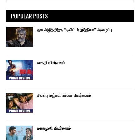
POPULAR POSTS
தல அஜீத்திற்கு “டிவிட்டர் இந்தியா” அழைப்பு
கைதி விமர்சனம்
சிவப்பு மஞ்சள் பச்சை விமர்சனம்
மகாமுனி விமர்சனம்