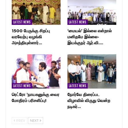
LATEST NEWS
LATEST NEWS
1500 பேருக்கு சிறப்பு
‘மையல்’ இல்லை என்றால்
வரவேற்பு வழங்கி
மனிதமே இல்லை-
அசத்தியுள்ளார்…
இயக்குநர் ஆர்.வி.…
LATEST NEWS
LATEST NEWS
ரெட்ரோ ‘நாயகனுக்கு வைர
நோர்வே திரைப்பட
மோதிரம் பரிசளிப்பு!
விழாவில் விருது வென்ற
நடிகர்…
PREV
NEXT