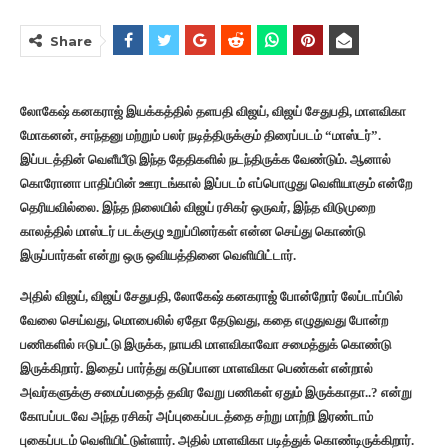
Share
லோகேஷ் கனகராஜ் இயக்கத்தில் தளபதி விஜய், விஜய் சேதுபதி, மாளவிகா
மோகனன், சாந்தனு மற்றும் பலர் நடித்திருக்கும் திரைப்படம் “மாஸ்டர்”.
இப்படத்தின் வெளீயீடு இந்த தேதிகளில் நடந்திருக்க வேண்டும். ஆனால்
கொரோனா பாதிப்பின் ஊரடங்கால் இப்படம் எப்பொழுது வெளியாகும் என்றே
தெரியவில்லை. இந்த நிலையில் விஜய் ரசிகர் ஒருவர், இந்த விடுமுறை
காலத்தில் மாஸ்டர் படக்குழு உறுப்பினர்கள் என்ன செய்து கொண்டு
இருப்பார்கள் என்று ஒரு ஒவியத்தினை வெளியிட்டார்.
அதில் விஜய், விஜய் சேதுபதி, லோகேஷ் கனகராஜ் போன்றோர் லேப்டாப்பில்
வேலை செய்வது, மொபைலில் ஏதோ தேடுவது, கதை எழுதுவது போன்ற
பணிகளில் ஈடுபட்டு இருக்க, நாயகி மாளவிகாவோ சமைத்துக் கொண்டு
இருக்கிறார். இதைப் பார்த்து கடுப்பான மாளவிகா பெண்கள் என்றால்
அவர்களுக்கு சமைப்பதைத் தவிர வேறு பணிகள் ஏதும் இருக்காதா..? என்று
கோபப்படவே அந்த ரசிகர் அப்புகைப்படத்தை சற்று மாற்றி இரண்டாம்
புகைப்படம் வெளியிட்டுள்ளார். அதில் மாளவிகா படித்துக் கொண்டிருக்கிறார்.