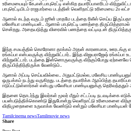
உரிமையையும் கே,என்.பாபுரெட்டி என்கிற தயாரிப்பாளரிடம் விற்றுவி
பாபுரெட்டியிடம் ராஜபார்வை படத்தின் வெளிநாட்டு உரிமையை 2௦ லட்ச
ஆனால் கடந்த வருடம் ஜூன் மாதமே படத்தை ரிலீஸ் செய்ய இருப்பதாக
மலேசியா பாண்டியன்.. ஆனால் பாபுரெட்டி பணத்தை திருப்பித்தராமல
சென்றது. அதையடுத்து விரைவில் பணத்தை வட்டியுடன் திருப்பித்தரு
இந்த சமயத்தில் கொரோனா தாக்கம் அதன் காரணமாக, ஊரடங்கு என ந
ரங்கப்பா என்பவருக்கு விற்றுவிட்டார்.. இந்த விஜயராஜேஷ் ரங்கப்ப
விற்றுவிட்டார். படத்தை இன்னொருவருக்கு விற்கும்போது ஏற்கனவ
திருப்பித்திந்திருக்க வேண்டும்..
ஆனால் அப்படி செய்யவில்லை.. அதுமட்டுமல்ல, மலேசிய பாண்டியனுக
ஒருபக்கம் நடந்து வருகிறது. படத்தை தயாரிக்க ஆரம்பித்த தயாரிப்ப
ஈடுப்பட்டுள்ளார்கள் என்பது மலேசியா பாண்டியனுக்கு தெரிவந்ததும் 
இதனை தொடர்ந்து இவர்கள் மூவர் மீதும் சட்டப்படி நடவடிக்கை எ
பயன்படுத்திக்கொண்டு இதுபோன்று வெளிநாட்டு உரிமைகளை விற்கும்
விதிமுறைகளை உருவாக்க வேண்டும் என்றும் மலேசியா பாண்டியன் க
Tamilcinema news
Tamilmovie news
Share