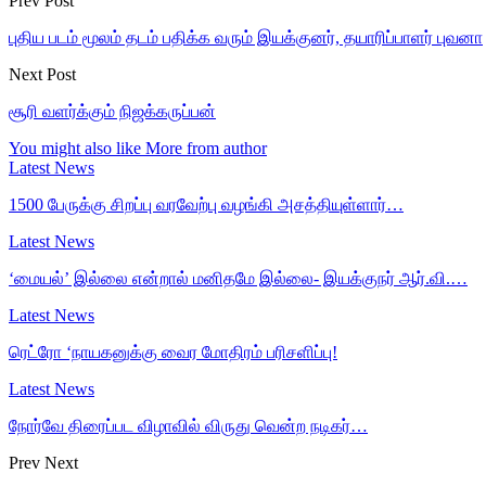
Prev Post
புதிய படம் மூலம் தடம் பதிக்க வரும் இயக்குனர், தயாரிப்பாளர் புவனா
Next Post
சூரி வளர்க்கும் நிஜக்கருப்பன்
You might also like
More from author
Latest News
1500 பேருக்கு சிறப்பு வரவேற்பு வழங்கி அசத்தியுள்ளார்…
Latest News
‘மையல்’ இல்லை என்றால் மனிதமே இல்லை- இயக்குநர் ஆர்.வி.…
Latest News
ரெட்ரோ ‘நாயகனுக்கு வைர மோதிரம் பரிசளிப்பு!
Latest News
நோர்வே திரைப்பட விழாவில் விருது வென்ற நடிகர்…
Prev
Next