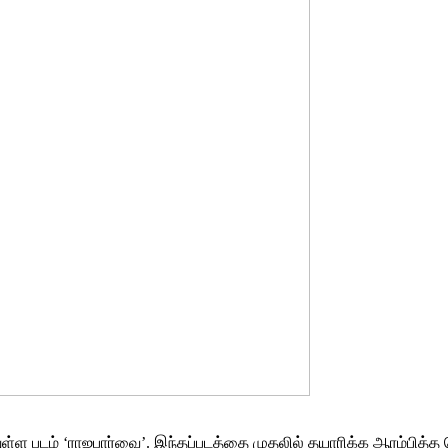
வாகியுள்ள படம் ‘ராஜபார்வை’. இந்தப்படத்தை முதலில் தயாரிக்க ஆரம