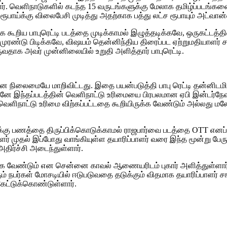
ட்டார். வெளிநாடுகளில் கடந்த 15 வருடங்களுக்கு மேலாக தமிழ்ப்படங்க
 ரூபாய்க்கு விலைபேசி முடித்து அதற்காக பத்து லட்ச ரூபாயும் அட்வ
 கூறிய பாபுரெட்டி படத்தை முடிக்காமல் இழுத்தடிக்கவே, ஒருகட்டத்
் முரண்டு பிடிக்கவே, விஷயம் தென்னிந்திய திரைப்பட ஏற்றுமதியாளர
வதாக அவர் முன்னிலையில் உறுதி அளித்தார் பாபுரெட்டி.
ிலைமையே மாறிவிட்டது. இதை பயன்படுத்தி பாபு ரெட்டி தன்னிடமிர
ா உடனே இந்தப்படத்தின் வெளிநாட்டு உரிமையை பிரபலமான ஏபி இன்டர்நே
ே வெளிநாட்டு உரிமை விற்கப்பட்டதை கூறியிருக்க வேண்டும் அல்லத
்கு பணத்தை திருப்பிக்கொடுக்காமல் ராஜபார்வை படத்தை OTT எனப்படு
ாளர் முதல் இப்போது வாங்கியுள்ள தயாரிப்பாளர் வரை இந்த மூன்று பேர
அதிர்ச்சி அடைந்துள்ளார்.
டுக்க வேண்டும் என சென்னை காவல் ஆணையரிடம் புகார் அளித்துள்ளா
 நபர்கள் மோசடியில் ஈடுபடுவதை தடுக்கும் விதமாக தயாரிப்பாளர் 
ேட்டுக்கொண்டுள்ளார்.