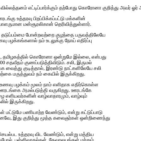
வில்லத்தனம் எட்டிப்பார்க்கும் தற்போது கொரோனா குறித்து அவர் ஓர் 
கு உத்தரவு பிறப்பிக்கப்பட்டு மக்களின்
பாளருமான மன்சூரலிகான் தெரிவித்துள்ளார்.
ை, தடுப்பம்மை போன்றவற்றை குழந்தை பருவத்திலேயே
ு பழக்கங்களால் நம் உடலுக்கு நோய் எதிர்ப்பு
், தமிழகத்தில் கொரோனா ஒன்றுமே இல்லை, என்பது
சதவீதம் குணப்படுத்திவிடும். சலி, இருமல்
க வைத்து குடித்தால், இரண்டு நாட்களிலேயே சலி
்கை மருத்துவம் நம் கையில் இருக்கிறது.
 உணவு பழக்கம் மூலம் நாம் எளிதாக எதிர்கொள்ள
்து ஊரடங்கை அமல்படுத்தி வருகிறது. ஊரடங்கே
ை எளியவர்களின் வாழ்வாதாரமும், வாழ்வும்
லில் இருக்கிறது.
கள் மட்டுமே பணியாற்ற வேண்டும், என்று கட்டுப்பாடு
. எனவே, இது குறித்து மூத்த கலைஞர்கள் ஒன்றிணைந்து
செயல்பட உத்தரவு விட வேண்டும், என்று மத்திய
போல், பள்ளிவாசல்கள், தேவாலயங்கள் மற்றும்