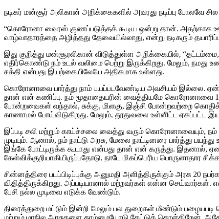
நடிகர் மன்சூர் அலிகான் அறிக்கைகளில் அவரது நடிப்பு போலவே சில 
“கொரோனா வைரஸ் குணப்படுத்தக் கூடிய ஒன்று தான். அதற்காக ஊரடங்
வாழ்வாதாரத்தை அழித்தது தேவையில்லாது, என்று நடிகரும் தயாரிப்
இது குறித்து மன்சூரலிகான் விடுத்துள்ள அறிக்கையில், “தட்டம்ம
எதிர்கொண்டு நம் உடல் வலிமை பெற்று இருக்கிறது. மேலும், நமது உணவ
சக்தி என்பது இயற்கையிலேயே அதிகமாக உள்ளது.
கொரோனாவை பார்த்து நாம் பயப்படவேண்டிய அவசியம் இல்லை. ஏன
தான் என் கணிப்பு. நம் மூதாதையரின் வைத்தியமே கொரோனாவை 100 
போன்றவைகள் வந்தால், சுக்கு, மிளகு, இஞ்சி போன்றவற்றை கொதிக்
காணாமல் போய்விடுகிறது. மேலும், தூதுவலை உள்ளிட்ட ஏகப்பட்ட இயற
இப்படி சலி மற்றும் காய்ச்சலை வைத்து வரும் கொரோனாவையும், நம்
முடியும். ஆனால், நம் நாட்டு அரசு, மேலை நாட்டினரை பார்த்து பயந
இங்கே போட்டிருக்க கூடாது என்பது தான் என் கருத்து. இதனால், ஏழ
கேள்விக்குறியாகியிருப்பதோடு, நாடே மிகப்பெரிய பொருளாதார சிக்க
சின்னத்திரை படப்பிடிப்புக்கு அனுமதி அளித்திருக்கும் அரசு 20 நபர்
விதித்திருக்கிறது. அப்படியானால் மற்றவர்கள் என்ன செய்வார்கள்
பேசி நல்ல முடிவை எடுக்க வேண்டும்.
திரைத்துறை மட்டும் இன்றி மேலும் பல துறைகள் மீண்டும் பழையபடி 
மற்றும் மாநில அரசுகளை தாழ்மையோடு கேட்டுக் கொள்கிறேன். அதே