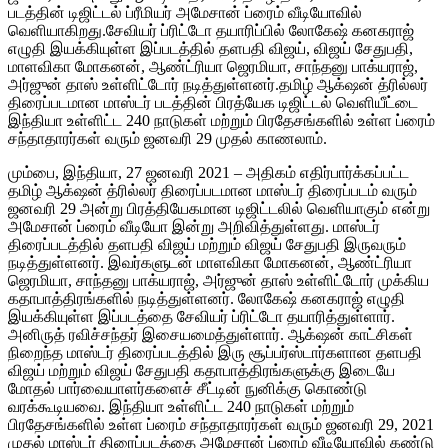
படத்தின் டிஜிட்டல் ப்ரீமியர் அமேசான் ப்ரைம் வீடியோவில்
வெளியாகிறது.சேவியர் ப்ரிட்டோ தயாரிப்பில் லோகேஷ் கனகராஜ்
எழுதி இயக்கியுள்ள இப்படத்தில் தளபதி விஜய், விஜய் சேதுபதி,
மாளவிகா மோகனன், ஆண்ட்ரியா ஜெரமியா, சாந்தனு பாக்யராஜ்,
அர்ஜுன் தாஸ் உள்ளிட்டோர் நடித்துள்ளனர்.தமிழ் ஆக்‌ஷன் த்ரில்லர்
திரைப்படமான மாஸ்டர் படத்தின் பிரத்யேக டிஜிட்டல் வெளியீட்டை
இந்தியா உள்ளிட்ட 240 நாடுகள் மற்றும் பிரதேசங்களில் உள்ள ப்ரைம்
சந்தாதாரர்கள் வரும் ஜனவரி 29 முதல் காணலாம்.
மும்பை, இந்தியா, 27 ஜனவரி 2021 – அதிகம் எதிர்பார்க்கப்பட்ட
தமிழ் ஆக்‌ஷன் த்ரில்லர் திரைப்படமான மாஸ்டர் திரைப்படம் வரும்
ஜனவரி 29 அன்று பிரத்தியேகமான டிஜிட்டலில் வெளியாகும் என்று
அமேசான் ப்ரைம் வீடியோ இன்று அறிவித்துள்ளது. மாஸ்டர்
திரைப்படத்தில் தளபதி விஜய் மற்றும் விஜய் சேதுபதி இருவரும்
நடித்துள்ளனர். இவர்களுடன் மாளவிகா மோகனன், ஆண்ட்ரியா
ஜெரமியா, சாந்தனு பாக்யராஜ், அர்ஜுன் தாஸ் உள்ளிட்டோர் முக்கிய
கதாபாத்திரங்களில் நடித்துள்ளனர். லோகேஷ் கனகராஜ் எழுதி
இயக்கியுள்ள இப்படத்தை சேவியர் ப்ரிட்டோ தயாரித்துள்ளார்.
அனிருத் ரவிச்சந்தர் இசையமைத்துள்ளார். ஆக்‌ஷன் காட்சிகள்
நிறைந்த மாஸ்டர் திரைப்படத்தில் இரு சூப்பர்ஸ்டார்களான தளபதி
விஜய் மற்றும் விஜய் சேதுபதி கதாபாத்திரங்களுக்கு இடையே
மோதல் பார்வையாளர்களைச் சீட்டின் நுனிக்கு கொண்டு
வரக்கூடியவை. இந்தியா உள்ளிட்ட 240 நாடுகள் மற்றும்
பிரதேசங்களில் உள்ள ப்ரைம் சந்தாதாரர்கள் வரும் ஜனவரி 29, 2021
முதல் மாஸ்டர் திரைப்படத்தை அமேசான் ப்ரைம் வீடியோவில் கண்டு