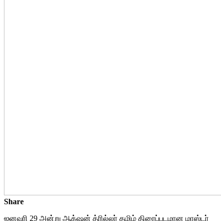
Share
ஜனவரி 29 அன்று ஆக்‌ஷன் த்ரில்லர் தமிழ் திரைப்படமான மாஸ்டர்