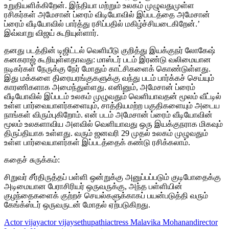
உறுதியளிக்கிறேன். இந்தியா மற்றும் உலகம் முழுவதுமுள்ள
ரசிகர்கள் அமேசான் ப்ரைம் விடியோவில் இப்படத்தை அமேசான்
ப்ரைம் வீடியோவில் பார்த்து ரசிப்பதில் மகிழ்ச்சியடைகிறேன்.’
இவ்வாறு விஜய் கூறியுள்ளார்.
தனது படத்தின் டிஜிட்டல் வெளியீடு குறித்து இயக்குநர் லோகேஷ்
கனகராஜ் கூறியுள்ளதாவது: மாஸ்டர் படம் இரண்டு வலிமையான
நடிகர்கள் நேருக்கு நேர் மோதும் காட்சிகளைக் கொண்டுள்ளது.
இது மக்களை திரையரங்குகளுக்கு வந்து படம் பார்க்கச் செய்யும்
காரணிகளாக அமைந்துள்ளது. எனினும், அமேசான் ப்ரைம்
வீடியோவில் இப்படம் உலகம் முழுவதும் வெளியாவதன் மூலம் வீட்டில்
உள்ள பார்வையாளர்களையும், சாத்தியமற்ற பகுதிகளையும் அடைய
நாங்கள் விரும்புகிறோம். என் படம் அமேசான் ப்ரைம் வீடியோவின்
மூலம் உலகளாவிய அளவில் வெளியாவது ஒரு இயக்குநராக மிகவும்
திருப்தியாக உள்ளது. வரும் ஜனவரி 29 முதல் உலகம் முழுவதும்
உள்ள பார்வையாளர்கள் இப்படத்தைக் கண்டு ரசிக்கலாம்.
கதைச் சுருக்கம்:
சிறுவர் சீர்திருத்தப் பள்ளி ஒன்றுக்கு அனுப்பப்படும் குடிபோதைக்கு
அடிமையான பேராசிரியர் ஒருவருக்கு, அந்த பள்ளியின்
குழந்தைகளைக் குற்றச் செயல்களுக்காகப் பயன்படுத்தி வரும்
கேங்க்ஸ்டர் ஒருவருடன் மோதல் ஏற்படுகிறது.
Actor vijay
actor vijaysethupathi
actress Malavika Mohanan
director