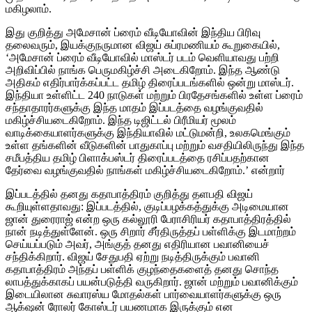
மகிழலாம்.
இது குறித்து அமேசான் ப்ரைம் வீடியோவின் இந்திய பிரிவு
தலைவரும், இயக்குநருமான விஜய் சுப்ரமணியம் கூறுகையில்,
‘அமேசான் ப்ரைம் வீடியோவில் மாஸ்டர் படம் வெளியாவது பற்றி
அறிவிப்பில் நாங்க பெருமகிழ்ச்சி அடைகிறோம். இந்த ஆண்டு
அதிகம் எதிர்பார்க்கப்பட்ட தமிழ் திரைப்படங்களில் ஒன்று மாஸ்டர்.
இந்தியா உள்ளிட்ட 240 நாடுகள் மற்றும் பிரதேசங்களில் உள்ள ப்ரைம்
சந்தாதாரர்களுக்கு இந்த மாதம் இப்படத்தை வழங்குவதில்
மகிழ்ச்சியடைகிறோம். இந்த டிஜிட்டல் பிரீமியர் மூலம்
வாடிக்கையாளர்களுக்கு இந்தியாவில் மட்டுமன்றி, உலகமெங்கும்
உள்ள தங்களின் வீடுகளின் பாதுகாப்பு மற்றும் வசதியிலிருந்து இந்த
சமீபத்திய தமிழ் பிளாக்பஸ்டர் திரைப்படத்தை ரசிப்பதற்கான
தேர்வை வழங்குவதில் நாங்கள் மகிழ்ச்சியடைகிறோம்.’ என்றார்
இப்படத்தில் தனது கதாபாத்திரம் குறித்து தளபதி விஜய்
கூறியுள்ளதாவது: இப்படத்தில், குடிப்பழக்கத்துக்கு அடிமையான
ஜான் துரைராஜ் என்ற ஒரு கல்லூரி பேராசிரியர் கதாபாத்திரத்தில்
நான் நடித்துள்ளேன். ஒரு சிறார் சீர்திருத்தப் பள்ளிக்கு இடமாற்றம்
செய்யப்படும் அவர், அங்குத் தனது எதிரியான பவானியைச்
சந்திக்கிறார். விஜய் சேதுபதி ஏற்று நடித்திருக்கும் பவானி
கதாபாத்திரம் அந்தப் பள்ளிக் குழந்தைகளைத் தனது சொந்த
லாபத்துக்காகப் பயன்படுத்தி வருகிறார். ஜான் மற்றும் பவானிக்கும்
இடையிலான சுவாரஸ்ய மோதல்கள் பார்வையாளர்களுக்கு ஒரு
ஆக்‌ஷன் ரோலர் கோஸ்டர் பயணமாக இருக்கும் என