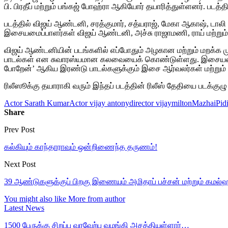
பி. பிரதீப் மற்றும் பங்கஜ் போஹ்ரா ஆகியோர் தயாரித்துள்ளனர். படத்
படத்தில் விஜய் ஆண்டனி, சரத்குமார், சத்யராஜ், மேகா ஆகாஷ், டாலி
இசையமைப்பாளர்கள் விஜய் ஆண்டனி, அச்சு ராஜாமணி, ராய் மற்றும்
விஜய் ஆண்டனியின் படங்களில் எப்போதும் அழகான மற்றும் மறக்க ம
பாடல்கள் என சுவாரஸ்யமான கலவையைக் கொண்டுள்ளது. இசையமைப்பா
போறேன்’ ஆகிய இரண்டு பாடல்களுக்கும் இசை ஆர்வலர்கள் மற்றும் ரச
ரிலீஸூக்கு தயாராகி வரும் இந்தப் படத்தின் ரிலீஸ் தேதியை படக்குழு
Actor Sarath Kumar
Actor vijay antony
director vijaymilton
MazhaiPid
Share
Prev Post
கல்கியும் காந்தாராவும் ஒன்றிணைந்த தருணம்!
Next Post
39 ஆண்டுகளுக்குப் பிறகு இணையும் அமிதாப் பச்சன் மற்றும் கமல்
You might also like
More from author
Latest News
1500 பேருக்கு சிறப்பு வரவேற்பு வழங்கி அசத்தியுள்ளார்…