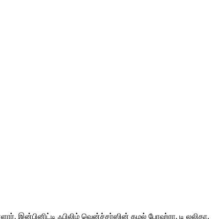
ளார். இன்பினிட்டி ஃபிலிம் வென்ச்சர்ஸின் கமல் போஹ்ரா, டி லலிதா,