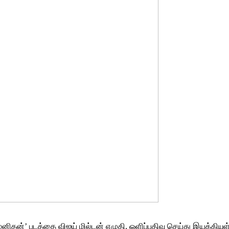
மனிதன்’ படத்தை விஜய் மில்டன் எழுதி, ஒளிப்பதிவு செய்து இயக்கியுள்