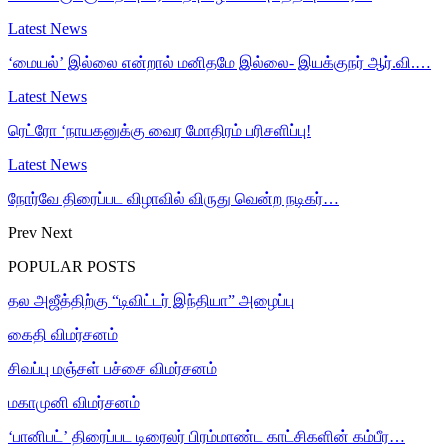
Latest News
‘மையல்’ இல்லை என்றால் மனிதமே இல்லை- இயக்குநர் ஆர்.வி.…
Latest News
ரெட்ரோ ‘நாயகனுக்கு வைர மோதிரம் பரிசளிப்பு!
Latest News
நோர்வே திரைப்பட விழாவில் விருது வென்ற நடிகர்…
Prev
Next
POPULAR POSTS
தல அஜீத்திற்கு “டிவிட்டர் இந்தியா” அழைப்பு
கைதி விமர்சனம்
சிவப்பு மஞ்சள் பச்சை விமர்சனம்
மகாமுனி விமர்சனம்
‘பானிபட்’ திரைப்பட டிரைலர் பிரம்மாண்ட காட்சிகளின் கம்பீர…