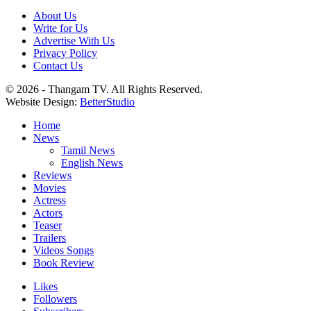
About Us
Write for Us
Advertise With Us
Privacy Policy
Contact Us
© 2026 - Thangam TV. All Rights Reserved.
Website Design:
BetterStudio
Home
News
Tamil News
English News
Reviews
Movies
Actress
Actors
Teaser
Trailers
Videos Songs
Book Review
Likes
Followers