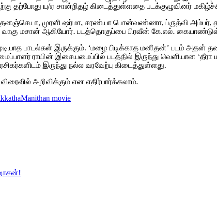
திற்கு தற்போது யு/ஏ சான்றிதழ் கிடைத்துள்ளதை படக்குழுவினர் மகிழ்ச்
 தனஞ்செயா, முரளி ஷர்மா, சரண்யா பொன்வண்ணா, ப்ருத்வி அம்பர், தலை
 வாகு மசான் ஆகியோர். படத்தொகுப்பை பிரவீன் கே.எல். கையாண்டுள்
ுடியாத பாடல்கள் இருக்கும். ‘மழை பிடிக்காத மனிதன்’ படம் அதன் 
ளர் ராயின் இசையமைப்பில் படத்தில் இருந்து வெளியான ‘தீரா மழ
ிகர்களிடம் இருந்து நல்ல வரவேற்பு கிடைத்துள்ளது.
 விரைவில் அறிவிக்கும் என எதிர்பார்க்கலாம்.
ikkathaManithan movie
ஹாசன்!