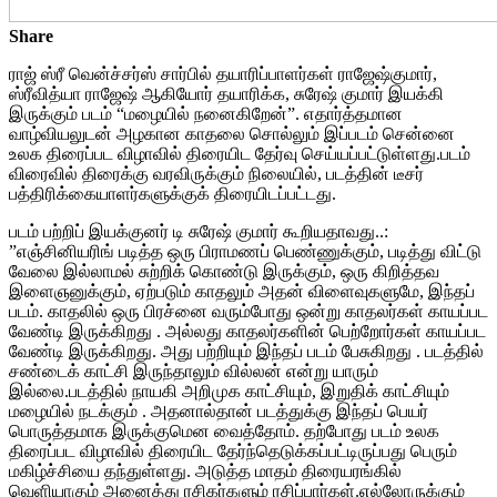
Share
ராஜ் ஸ்ரீ வென்ச்சர்ஸ் சார்பில் தயாரிப்பாளர்கள் ராஜேஷ்குமார்,
ஸ்ரீவித்யா ராஜேஷ் ஆகியோர் தயாரிக்க, சுரேஷ் குமார் இயக்கி
இருக்கும் படம் “மழையில் நனைகிறேன்”. எதார்த்தமான
வாழ்வியலுடன் அழகான காதலை சொல்லும் இப்படம் சென்னை
உலக திரைப்பட விழாவில் திரையிட தேர்வு செய்யப்பட்டுள்ளது.படம்
விரைவில் திரைக்கு வரவிருக்கும் நிலையில், படத்தின் டீசர்
பத்திரிக்கையாளர்களுக்குக் திரையிடப்பட்டது.
படம் பற்றிப் இயக்குனர் டி சுரேஷ் குமார் கூறியதாவது..:
”எஞ்சினியரிங் படித்த ஒரு பிராமணப் பெண்ணுக்கும், படித்து விட்டு
வேலை இல்லாமல் சுற்றிக் கொண்டு இருக்கும், ஒரு கிறித்தவ
இளைஞனுக்கும், ஏற்படும் காதலும் அதன் விளைவுகளுமே, இந்தப்
படம். காதலில் ஒரு பிரச்னை வரும்போது ஒன்று காதலர்கள் காயப்பட
வேண்டி இருக்கிறது . அல்லது காதலர்களின் பெற்றோர்கள் காயப்பட
வேண்டி இருக்கிறது. அது பற்றியும் இந்தப் படம் பேசுகிறது . படத்தில்
சண்டைக் காட்சி இருந்தாலும் வில்லன் என்று யாரும்
இல்லை.படத்தில் நாயகி அறிமுக காட்சியும், இறுதிக் காட்சியும்
மழையில் நடக்கும் . அதனால்தான் படத்துக்கு இந்தப் பெயர்
பொருத்தமாக இருக்குமென வைத்தோம். தற்போது படம் உலக
திரைப்பட விழாவில் திரையிட தேர்ந்தெடுக்கப்பட்டிருப்பது பெரும்
மகிழ்ச்சியை தந்துள்ளது. அடுத்த மாதம் திரையரங்கில்
வெளியாகும் அனைத்து ரசிகர்களும் ரசிப்பார்கள்.எல்லோருக்கும்