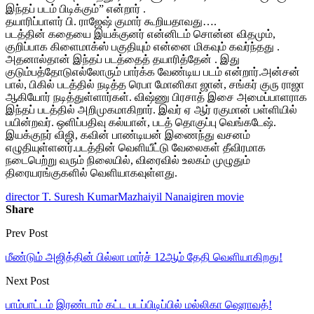
இந்தப் படம் பிடிக்கும்” என்றார் .
தயாரிப்பாளர் பி. ராஜேஷ் குமார் கூறியதாவது….
படத்தின் கதையை இயக்குனர் என்னிடம் சொன்ன விதமும்,
குறிப்பாக கிளைமாக்ஸ் பகுதியும் என்னை மிகவும் கவர்ந்தது .
அதனால்தான் இந்தப் படத்தைத் தயாரித்தேன் . இது
குடும்பத்தோடுஎல்லோரும் பார்க்க வேண்டிய படம் என்றார்.அன்சன்
பால், பிகில் படத்தில் நடித்த ரெபா மோனிகா ஜான், சங்கர் குரு ராஜா
ஆகியோர் நடித்துள்ளார்கள். விஷ்ணு பிரசாத் இசை அமைப்பாளராக
இந்தப் படத்தில் அறிமுகமாகிறார். இவர் ஏ ஆர் ரகுமான் பள்ளியில்
பயின்றவர். ஒளிப்பதிவு கல்யான், படத் தொகுப்பு வெங்கடேஷ்.
இயக்குநர் விஜி, கவின் பாண்டியன் இணைந்து வசனம்
எழுதியுள்ளனர்.படத்தின் வெளியீட்டு வேலைகள் தீவிரமாக
நடைபெற்று வரும் நிலையில், விரைவில் உலகம் முழுதும்
திரையரங்குகளில் வெளியாகவுள்ளது.
director T. Suresh Kumar
Mazhaiyil Nanaigiren movie
Share
Prev Post
மீண்டும் அஜித்தின் பில்லா மார்ச் 12ஆம் தேதி வெளியாகிறது!
Next Post
பாம்பாட்டம் இரண்டாம் கட்ட படப்பிடிப்பில் மல்லிகா ஷெராவத்!