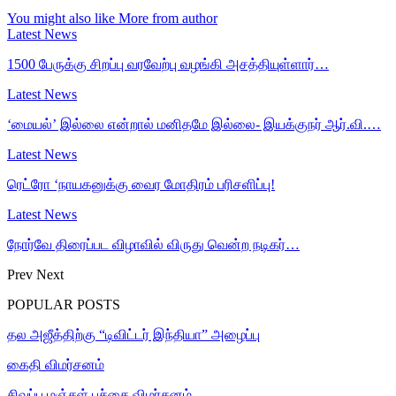
You might also like
More from author
Latest News
1500 பேருக்கு சிறப்பு வரவேற்பு வழங்கி அசத்தியுள்ளார்…
Latest News
‘மையல்’ இல்லை என்றால் மனிதமே இல்லை- இயக்குநர் ஆர்.வி.…
Latest News
ரெட்ரோ ‘நாயகனுக்கு வைர மோதிரம் பரிசளிப்பு!
Latest News
நோர்வே திரைப்பட விழாவில் விருது வென்ற நடிகர்…
Prev
Next
POPULAR POSTS
தல அஜீத்திற்கு “டிவிட்டர் இந்தியா” அழைப்பு
கைதி விமர்சனம்
சிவப்பு மஞ்சள் பச்சை விமர்சனம்