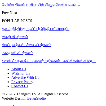
நோர்வே திரைப்பட விழாவில் விருது வென்ற நடிகர்…
Prev
Next
POPULAR POSTS
தல அஜீத்திற்கு “டிவிட்டர் இந்தியா” அழைப்பு
கைதி விமர்சனம்
சிவப்பு மஞ்சள் பச்சை விமர்சனம்
மகாமுனி விமர்சனம்
‘பானிபட்’ திரைப்பட டிரைலர் பிரம்மாண்ட காட்சிகளின் கம்பீர…
About Us
Write for Us
Advertise With Us
Privacy Policy
Contact Us
© 2026 - Thangam TV. All Rights Reserved.
Website Design:
BetterStudio