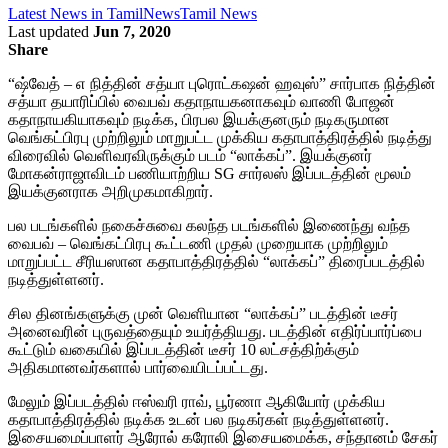
Latest News in Tamil
News
Tamil News
Last updated
Jun 7, 2020
Share
“ஷ்வேத் – எ நித்தின் சத்யா புரொட்கஷன் ஹவுஸ்” சார்பாக நித்தின்
சத்யா தயாரிப்பில் வைபவ் கதாநாயகனாகவும் வாணி போஜன்
கதாநாயகியாகவும் நடிக்க, பிரபல இயக்குனரும் நடிகருமான
வெங்கட்பிரபு முற்றிலும் மாறுபட்ட முக்கிய கதாபாத்திரத்தில் நடித்து
விரைவில் வெளிவரவிருக்கும் படம் “லாக்கப்”. இயக்குனர்
மோகன்ராஜாவிடம் பணியாற்றிய SG சார்லஸ் இப்படத்தின் மூலம்
இயக்குனராக அறிமுகமாகிறார்.
பல படங்களில் நகைச்சுவை கலந்த படங்களில் இணைந்து வந்த
வைபவ் – வெங்கட்பிரபு கூட்டணி முதல் முறையாக முற்றிலும்
மாறுப்பட்ட சீரியஸான கதாபாத்திரத்தில் “லாக்கப்” திரைப்படத்தில்
நடித்துள்ளனர்.
சில தினங்களுக்கு முன் வெளியான “லாக்கப்” படத்தின் டீசர்
அனைவரின் புருவத்தையும் உயர்த்தியது. படத்தின் எதிர்ப்பார்ப்பை
கூட்டும் வகையில் இப்படத்தின் டீசர் 10 லட்சத்திற்க்கும்
அதிகமானவர்களால் பார்வையிடப்பட்டது.
மேலும் இப்படத்தில் ஈஸ்வரி ராவ், பூர்ணா ஆகியோர் முக்கிய
கதாபாத்திரத்தில் நடிக்க உடன் பல நடிகர்கள் நடித்துள்ளனர்.
இசையமைப்பாளர் ஆரோல் கரோலி இசையமைக்க, சந்தானம் சேகர்