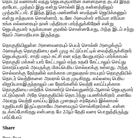
தொட்டு வணங்கி வந்து ஜெயக்குமாரின் கன்னத்தை தடவி இந்த
தாயோட முத்தம் இது என்று சொல்லி இரு கன்னத்திலும்
முத்தமிட்டார். நீ இந்த இந்த மண்ணின் மைந்தன் ஜெயிக்கணும்
என்று சத்தமாக சொன்னார். உடனே அமைச்சர் சரிம்மா சரிம்மா
உங்க எல்லாரையும் நான் பத்திரமா பார்த்துக்கிறேன் என்று
ஜெயக்குமார் உருக்கமான குரலில் சொன்னபோது, அந்த இடம் சற்று
நேரம் அமைதியாக இருந்தது.
தொகுதியிலுள்ள அனைவரையும் பெயர் சொல்லி அழைக்கும்
அளவுக்கு தொகுதியை தன் முழு கட்டுப்பாட்டில் வைத்திருக்கிறார்
ஜெயக்குமார். சாதி மதம் கட்சி என எந்த வேறுபாடும் பார்க்காமல்
தொகுதி மக்கள் யார் கேட்டாலும் எந்த உதவி கேட்டாலும் செய்து
கொடுப்பதால் அவருக்கு மிகப்பெரிய செல்வாக்கு உள்ளது. அந்த
செல்வாக்கு தேர்தலில் வாக்காக மாறுவதால் ராயபுரம் தொகுதியில்
தொடர் வெற்றிகளை அவரால் பெற முடிகிறது. எவ்வளவு பெரிய
விஐபியாகஇருந்தாலும் பல நேரங்களில் வெற்றி வாய்ப்புக்காக
தொகுதியை மாற்றிக் கொண்டு செல்வதுண்டு.ஆனால் ஜெயகுமார்
மட்டும்தான் அதே தொகுதியில் தொடர்ந்து பயணிக்கிறார் .எனவே
அவரது வெற்றி வாய்ப்பு இந்த முறையும் சந்தேகம் இல்லாமல்
உறுதியாகி இருப்பதாகவே அனைவரும் சொல்கிறார்கள். என்ன
நடக்கப்போகிறது என்பதை மே 2ஆம் தேதி வரை பொறுத்திருந்து
பார்ப்போம்
Share