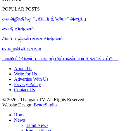
POPULAR POSTS
தல அஜீத்திற்கு “டிவிட்டர் இந்தியா” அழைப்பு
கைதி விமர்சனம்
சிவப்பு மஞ்சள் பச்சை விமர்சனம்
மகாமுனி விமர்சனம்
‘பானிபட்’ திரைப்பட டிரைலர் பிரம்மாண்ட காட்சிகளின் கம்பீர…
About Us
Write for Us
Advertise With Us
Privacy Policy
Contact Us
© 2026 - Thangam TV. All Rights Reserved.
Website Design:
BetterStudio
Home
News
Tamil News
English News