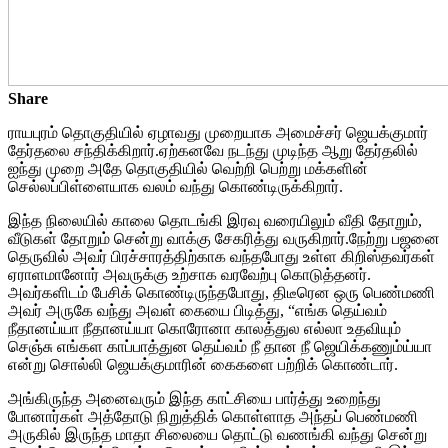
Share
ராயபுரம் தொகுதியில் ஏழாவது முறையாக அமைச்சர் ஜெயக்குமார்
தேர்தலை சந்திக்கிறார்.ஏற்கனவே நடந்து முடிந்த ஆறு தேர்தலில்
ஐந்து முறை அதே தொகுதியில் வெற்றி பெற்று மக்களின்
செல்லப்பிள்ளையாக வலம் வந்து கொண்டிருக்கிறார்.
இந்த நிலையில் காலை தொடங்கி இரவு வரையிலும் வீதி தோறும்,
வீடுகள் தோறும் சென்று வாக்கு சேகரித்து வருகிறார்.நேற்று பஜனை
தெருவில் அவர் பிரச்சாரத்திற்காக வந்தபோது உள்ள கிறிஸ்தவர்கள்
ஏராளமானோர் அவருக்கு உற்சாக வரவேற்பு கொடுத்தனர்.
அவர்களிடம் பேசிக் கொண்டிருந்தபோது, திடீரென ஒரு பெண்மணி
அவர் அருகே வந்து அவள் கையை பிடித்து, “எங்க தெய்வம்
நீதானய்யா நீதானய்யா கொரோனா காலத்துல எல்லா உதவியும்
செஞ்சு எங்கள காப்பாத்துன தெய்வம் நீ தான நீ ஜெயிக்கணும்ய்யா
என்று சொல்லி ஜெயக்குமாரின் கைகளை பற்றிக் கொண்டார்.
அங்கிருந்த அனைவரும் இந்த காட்சியை பார்த்து உறைந்து
போனார்கள் அத்தோடு நிறுத்திக் கொள்ளாத அந்தப் பெண்மணி
அருகில் இருந்த மாதா சிலையை தொட்டு வணங்கி வந்து சென்று