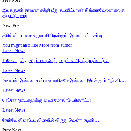
Prev Post
இயக்குனர் சரவண சக்தி மீது தயாரிப்பாளர் சிங்காரவேலன் கதை
திருட்டு புகார்
Next Post
திரில்லர் படமாக உருவாகியிருக்கும் ‘இரண்டாம் நகர்வு’
You might also like
More from author
Latest News
1500 பேருக்கு சிறப்பு வரவேற்பு வழங்கி அசத்தியுள்ளார்…
Latest News
‘மையல்’ இல்லை என்றால் மனிதமே இல்லை- இயக்குநர் ஆர்.வி.…
Latest News
ரெட்ரோ ‘நாயகனுக்கு வைர மோதிரம் பரிசளிப்பு!
Latest News
நோர்வே திரைப்பட விழாவில் விருது வென்ற நடிகர்…
Prev
Next