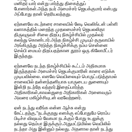
மனிதர் யார் என்று பார்த்து திகைத்துப்
போனார்கள்.அந்த நபர் அமைச்சர் ஜெயக்குமார் என்பது
அப்போது தான் தெரியவந்தது.
ஏற்கனவே கடற்கரை சாலையில் லேடி வெலிங்டன் பள்ளி
வளாகத்தில் மறைந்த முதலமைச்சர் ஜெயலலிதா
திருவுருவச் சிலை திறப்பு நிகழ்ச்சியில் முதல்வர்
கலந்து கொண்டார்.அந்த நிகழ்ச்சி முடியும் தருவாயில்
அங்கிருந்து அடுத்த நிகழ்ச்சிக்கு நம்ம சென்னை
செல்பி மையம் திறப்பதற்கான தூரம் ஒரு கிலோமீட்டர்
இருந்தது.
ஏற்கனவே நடந்த நிகழ்ச்சியில் கூட்டம் அதிகமாக
இருந்ததால் அமைச்சர் ஜெயக்குமாரின் காரை எடுக்க
முடியவில்லை. எனவே வெயிலையும் பொருட்படுத்தாமல்
சாலையில் தன்னந்தனியாக யாருடைய துணையும்
இன்றி நடந்தே வந்தார்.இதைப்பார்த்த
அதிகாரிகள்,காவல்துறை அதிகாரிகள் அனைவரும்
அவரை மகிழ்ச்சியுடன் வரவேற்றனர்.
ஏன் நடந்து வரீங்க என்ன ஆச்சு என்று
கேட்டதற்கு,”நடக்குறது எனக்கு எப்போதுமே ரொம்ப
பிடிச்ச விஷயம் வேகமா நடக்கும் போது உடலுக்கு
நல்லது தெம்பா இருக்கும்.அதுமட்டுமில்ல வெயிலில்
நடந்தா அது இன்னும் நல்லது. அதனால தான் நடந்து