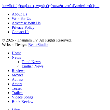
‘பானிபட்’ திரைப்பட டிரைலர் பிரம்மாண்ட காட்சிகளின் கம்பீர…
About Us
Write for Us
Advertise With Us
Privacy Policy
Contact Us
© 2026 - Thangam TV. All Rights Reserved.
Website Design:
BetterStudio
Home
News
Tamil News
English News
Reviews
Movies
Actress
Actors
Teaser
Trailers
Videos Songs
Book Review
Likes