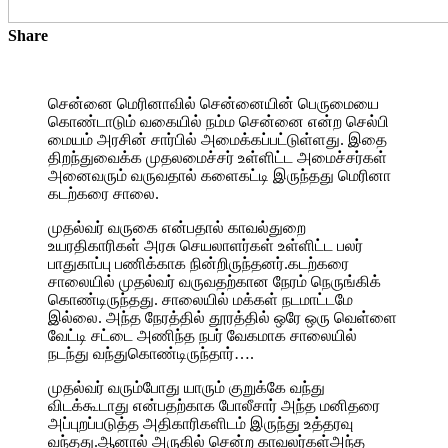
Share
சென்னை மெரினாவில் சென்னையின் பெருமையை
கொண்டாடும் வகையில் நம்ம சென்னை என்ற செல்பி
மையம் அரசின் சார்பில் அமைக்கப்பட்டுள்ளது. இதை
திறந்துவைக்க முதலமைச்சர் உள்ளிட்ட அமைச்சர்கள்
அனைவரும் வருவதால் களைகட்டி இருந்தது மெரினா
கடற்கரை சாலை.
முதல்வர் வருகை என்பதால் காவல்துறை
உயரதிகாரிகள் அரசு செயலாளர்கள் உள்ளிட்ட பலர்
பாதுகாப்பு பணிக்காக நின்றிருந்தனர்.கடற்கரை
சாலையில் முதல்வர் வருவதற்கான நேரம் நெருங்கிக்
கொண்டிருந்தது. சாலையில் மக்கள் நடமாட்டமே
இல்லை. அந்த நேரத்தில் தூரத்தில் ஒரே ஒரு வெள்ளை
வேட்டி சட்டை அணிந்த நபர் வேகமாக சாலையில்
நடந்து வந்துகொண்டிருந்தார்….
முதல்வர் வரும்போது யாரும் குறுக்கே வந்து
விடக்கூடாது என்பதற்காக போலீசார் அந்த மனிதரை
அப்புறப்படுத்த அதிகாரிகளிடம் இருந்து உத்தரவு
வந்தது.ஆனால் அருகில் சென்ற காவலர்கள்அந்த