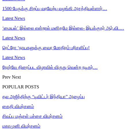
1500 பேருக்கு சிறப்பு வரவேற்பு வழங்கி அசத்தியுள்ளார்…
Latest News
‘மையல்’ இல்லை என்றால் மனிதமே இல்லை- இயக்குநர் ஆர்.வி.…
Latest News
ரெட்ரோ ‘நாயகனுக்கு வைர மோதிரம் பரிசளிப்பு!
Latest News
நோர்வே திரைப்பட விழாவில் விருது வென்ற நடிகர்…
Prev
Next
POPULAR POSTS
தல அஜீத்திற்கு “டிவிட்டர் இந்தியா” அழைப்பு
கைதி விமர்சனம்
சிவப்பு மஞ்சள் பச்சை விமர்சனம்
மகாமுனி விமர்சனம்