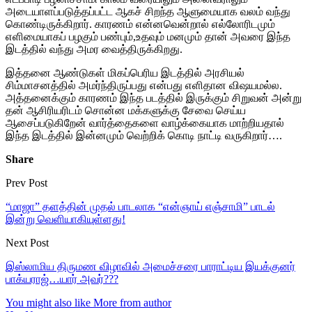
அடையாளப்படுத்தப்பட்ட ஆகச் சிறந்த ஆளுமையாக வலம் வந்து
கொண்டிருக்கிறார். காரணம் என்னவென்றால் எல்லோரிடமும்
எளிமையாகப் பழகும் பண்பும்,உதவும் மனமும் தான் அவரை இந்த
இடத்தில் வந்து அமர வைத்திருக்கிறது.
இத்தனை ஆண்டுகள் மிகப்பெரிய இடத்தில் அரசியல்
சிம்மாசனத்தில் அமர்ந்திருப்பது என்பது எளிதான விஷயமல்ல.
அத்தனைக்கும் காரணம் இந்த படத்தில் இருக்கும் சிறுவன் அன்று
தன் ஆசிரியரிடம் சொன்ன மக்களுக்கு சேவை செய்ய
ஆசைப்படுகிறேன் வார்த்தைகளை வாழ்க்கையாக மாற்றியதால்
இந்த இடத்தில் இன்னமும் வெற்றிக் கொடி நாட்டி வருகிறார்….
Share
Prev Post
“மாஜா” தளத்தின் முதல் பாடலாக “என்ஞாய் எஞ்சாமி” பாடல்
இன்று வெளியாகியுள்ளது!
Next Post
இஸ்லாமிய திருமண விழாவில் அமைச்சரை பாராட்டிய இயக்குனர்
பாக்யராஜ்…யார் அவர்???
You might also like
More from author