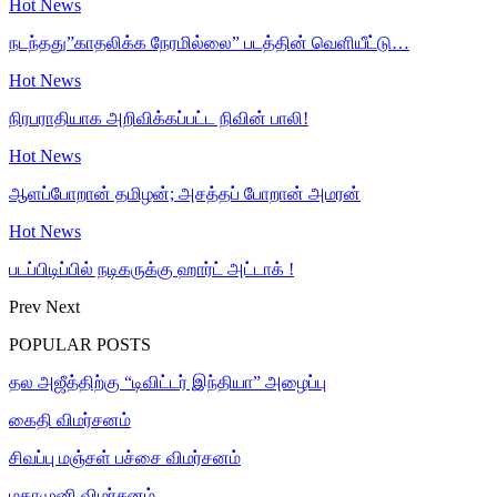
Hot News
நடந்தது”காதலிக்க நேரமில்லை” படத்தின் வெளியீட்டு…
Hot News
நிரபராதியாக அறிவிக்கப்பட்ட நிவின் பாலி!
Hot News
ஆளப்போறான் தமிழன்; அசத்தப் போறான் அமரன்
Hot News
படப்பிடிப்பில் நடிகருக்கு ஹார்ட் அட்டாக் !
Prev
Next
POPULAR POSTS
தல அஜீத்திற்கு “டிவிட்டர் இந்தியா” அழைப்பு
கைதி விமர்சனம்
சிவப்பு மஞ்சள் பச்சை விமர்சனம்
மகாமுனி விமர்சனம்