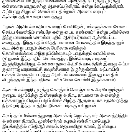
முன்னிலையில் இந்த மாணவனை அழைத்து நீ படித்து முடித்து
என்னவாக மாறுவதற்கு ஆசைப்படுகிறாய் என்று கேட்டிருக்கிறார்.
அப்போது சிறுவன் சொன்ன பதில்தான் அனைவரையும்
ஆச்சர்யத்தில் உறைய வைத்தது.
” நான் அரசியல்வாதியாக மாறப் போகிறேன், மக்களுக்காக சேவை
செய்ய வேண்டும் என்பதே என்னுடைய எண்ணம்” என்று பளிச்சென
இந்த மாணவன் சொன்ன பதில் ஆசிரியர்களை ஆச்சரியப்பட
வைத்தது. இந்த பதில் வித்தியாசமான கோணத்தில் இருந்தாலும்
கூட அன்று யாரும் அதை பெரிதாக எடுத்துக்
கொள்ளவில்லை,அந்த நம்பிக்கையும் யாருக்கும் வரவில்லை.
(சிறுவன் இந்த பதில் சொல்வதற்கு இன்னொரு காரணம்
இருந்திருக்கிறது. அண்ணாதுரை ஆட்சிக் காலத்தில் இவரது அப்பா
துரைராஜ் மாநகராட்சி கவுன்சிலராக இருந்துள்ளார். அப்பாவின்
மக்கள் சேவையே பார்த்து அரசியல் எண்ணம் இவரது மனதில்
விழுந்ததால் இந்த பதிலை பளிச்சென சொல்லி இருக்கலாம்).
ஆனால் கல்லூரி முடித்து கொஞ்சம் கொஞ்சமாக அரசியலுக்குள்
நுழைய ஆரம்பித்து இன்றைக்கு அதிரடி நாயகனாக அனைத்து
மக்களாலும் விரும்பப்படும் மிகச் சிறந்த ஆளுமையாக உருவெடுத்து
நிற்கிறார் இந்த படத்தில் நீங்கள் பார்க்கும் சிறுவன்…
அவர் தாம் மீன்வளத்துறை அமைச்சர் ஜெயக்குமார்.அனைத்திந்திய
அண்ணா திராவிட முன்னேற்றக் கழகம் என்கிற மாபெரும்
இயக்கத்தில் எம்ஜிஆர் காலம், ஜெயலலிதா காலம், இன்றைய
எடப்பாடி பழனிச்சாமி காலம் வரையிலும் அனைவராலும்