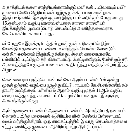
அசாத்தியங்களை சாத்தியங்களாக்கும் மனிதன்…விளையும் பயிர்
முளையிலேயே தெரியும் என்பதற்கு முக்கியமான சான்றாக
இருப்பவர்களில் இவரும் ஒருவர்.இந்த படம் எடுக்கும் போது வயது
15,ஒன்பதாம் வகுப்பு மாணவன்.பாரத சாரண சாரணியர்
இயக்கத்தில் முனைப்போடு செயல்பட்டு அணித்தலைவராக
கோலோச்சிய காலகட்டமது.
எப்போதுமே இருக்குமிடத்தில் தான் முன் வரிசையில் நிற்க
வேண்டும்.தலைமைப் பண்பை வளர்த்துக் கொள்ள வேண்டும்
என்கிற எண்ணம் இருந்திருக்கிறது. அதன் காரணமாகவே
பள்ளியில் படிப்பிலும் சரி விளையாட்டு போட்டிகளிலும், பேச்சிலும் சரி
அனைத்திலுமே முதல் மாணவனாக திகழ்ந்து வந்திருக்கிறார் இந்த
சிறுவன்.
சென்னை ராயபுரத்தில் டான்பாஸ்கோ ஆரம்பப் பள்ளியில் ஒன்று
முதல் ஐந்தாம் வகுப்பை முடித்துவிட்டு, ராயபுரம் கே.சி.சங்கரலிங்கம்
நாடார் மேல்நிலைப் பள்ளியில் ஆறாம் வகுப்பு முதல் 11ஆம் வகுப்பு
வரை படித்து வந்த காலகட்டம் மிக முக்கியமானதாக இவருக்கு
அமைந்திருக்கிறது.
ஆம்! தலைமைப் பண்பும் ஆளுமைப் பண்பும், அசாத்திய திறமையும்
கொண்ட இந்த மாணவன் ஆசிரியர்களின் செல்லப் பிள்ளையாய்
வலம் வந்திருக்கிறார். ஒரு காலகட்டத்தில் இவரது செயல்பாடுகளை
உற்று கவனித்த தலைமை ஆசிரியர்,மற்ற ஆசிரியர்கள்