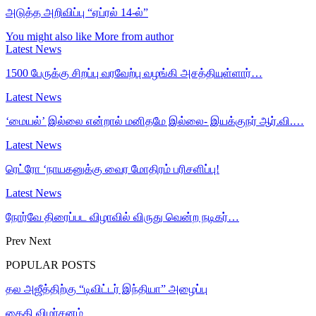
அடுத்த அறிவிப்பு “ஏப்ரல் 14-ல்”
You might also like
More from author
Latest News
1500 பேருக்கு சிறப்பு வரவேற்பு வழங்கி அசத்தியுள்ளார்…
Latest News
‘மையல்’ இல்லை என்றால் மனிதமே இல்லை- இயக்குநர் ஆர்.வி.…
Latest News
ரெட்ரோ ‘நாயகனுக்கு வைர மோதிரம் பரிசளிப்பு!
Latest News
நோர்வே திரைப்பட விழாவில் விருது வென்ற நடிகர்…
Prev
Next
POPULAR POSTS
தல அஜீத்திற்கு “டிவிட்டர் இந்தியா” அழைப்பு
கைதி விமர்சனம்