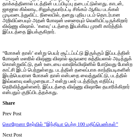
தாக்கத்தினால் படத்தின் படப்பிடிப்பு தடைபட்டுள்ளது. காடன்,
ஜகஜால கில்லாடி, சிலுக்குவார்பட்டி சிங்கம் ஆகிய படங்கள்
முடிவடைந்துவிட்ட நிலையில், தனது புதிய படம் தொடர்பான
அறிவிப்பையும் அதன் மோஷன் டீஸரையும் வெளியிட்டிருக்கிறார்
விஷ்ணு விஷால். ’களவு’ படத்தை இயக்கிய முரளி கார்த்திக்
இப்படத்தை இயக்குகிறார்.
“மோகன் தாஸ்’ என்று பெயர் சூட்டப்பட்டு இருக்கும் இப்படத்தின்
மோஷன் டீஸரில் விஷ்ணு விஷால் ஒருவரை சுத்தியலால் அடித்துக்
கொன்றுவிட்டு, தன் உடையை வாஷிங்மிஷினில் போடுவது போன்ற
காட்சி இடம் பெற்றுள்ளது. படத்தின் தலைப்பாக காந்தியடிகளின்
இயற்பெயரான மோகன் தாஸ் என்பதை வைத்துவிட்டு, படத்தில்
இவ்வளவு வன்முறையா..? என்று பலர் படத்திற்கு எதிர்ப்பு
தெரிவித்துள்ளனர். இப்படத்தை விஷ்ணு விஷாலே தயாரிக்கிறார்
என்பதும் குறிப்பிடத்தக்கது.
Share
Prev Post
கொரோனா தேர்வில் ”இந்தியா பெற்ற 100 மதிப்பெண்கள்”
Next Post