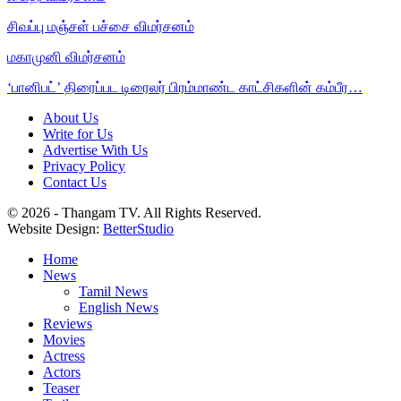
சிவப்பு மஞ்சள் பச்சை விமர்சனம்
மகாமுனி விமர்சனம்
‘பானிபட்’ திரைப்பட டிரைலர் பிரம்மாண்ட காட்சிகளின் கம்பீர…
About Us
Write for Us
Advertise With Us
Privacy Policy
Contact Us
© 2026 - Thangam TV. All Rights Reserved.
Website Design:
BetterStudio
Home
News
Tamil News
English News
Reviews
Movies
Actress
Actors
Teaser