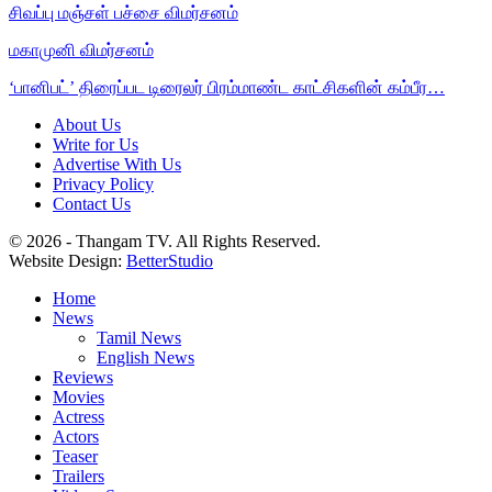
சிவப்பு மஞ்சள் பச்சை விமர்சனம்
மகாமுனி விமர்சனம்
‘பானிபட்’ திரைப்பட டிரைலர் பிரம்மாண்ட காட்சிகளின் கம்பீர…
About Us
Write for Us
Advertise With Us
Privacy Policy
Contact Us
© 2026 - Thangam TV. All Rights Reserved.
Website Design:
BetterStudio
Home
News
Tamil News
English News
Reviews
Movies
Actress
Actors
Teaser
Trailers