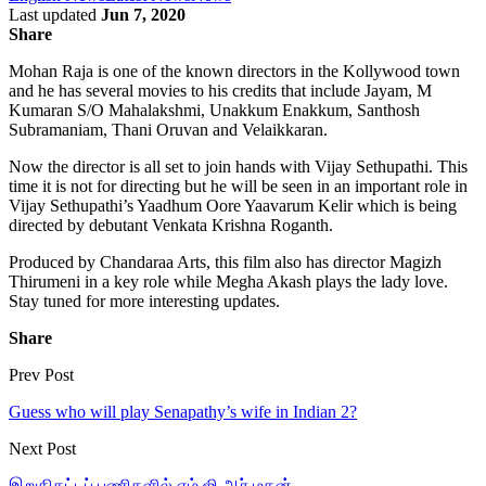
Last updated
Jun 7, 2020
Share
Mohan Raja is one of the known directors in the Kollywood town
and he has several movies to his credits that include Jayam, M
Kumaran S/O Mahalakshmi, Unakkum Enakkum, Santhosh
Subramaniam, Thani Oruvan and Velaikkaran.
Now the director is all set to join hands with Vijay Sethupathi. This
time it is not for directing but he will be seen in an important role in
Vijay Sethupathi’s Yaadhum Oore Yaavarum Kelir which is being
directed by debutant Venkata Krishna Roganth.
Produced by Chandaraa Arts, this film also has director Magizh
Thirumeni in a key role while Megha Akash plays the lady love.
Stay tuned for more interesting updates.
Share
Prev Post
Guess who will play Senapathy’s wife in Indian 2?
Next Post
இறுதிகட்டப் பணிகளில் எம்.ஜி.ஆர்.மகன்