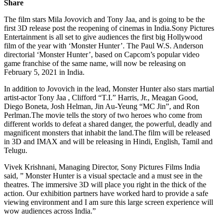
Share
The film stars Mila Jovovich and Tony Jaa, and is going to be the
first 3D release post the reopening of cinemas in India.Sony Pictures
Entertainment is all set to give audiences the first big Hollywood
film of the year with ‘Monster Hunter’. The Paul W.S. Anderson
directorial ‘Monster Hunter’, based on Capcom’s popular video
game franchise of the same name, will now be releasing on
February 5, 2021 in India.
In addition to Jovovich in the lead, Monster Hunter also stars martial
artist-actor Tony Jaa , Clifford “T.I.” Harris, Jr., Meagan Good,
Diego Boneta, Josh Helman, Jin Au-Yeung “MC Jin”, and Ron
Perlman.The movie tells the story of two heroes who come from
different worlds to defeat a shared danger, the powerful, deadly and
magnificent monsters that inhabit the land.The film will be released
in 3D and IMAX and will be releasing in Hindi, English, Tamil and
Telugu.
Vivek Krishnani, Managing Director, Sony Pictures Films India
said, ” Monster Hunter is a visual spectacle and a must see in the
theatres. The immersive 3D will place you right in the thick of the
action. Our exhibition partners have worked hard to provide a safe
viewing environment and I am sure this large screen experience will
wow audiences across India.”