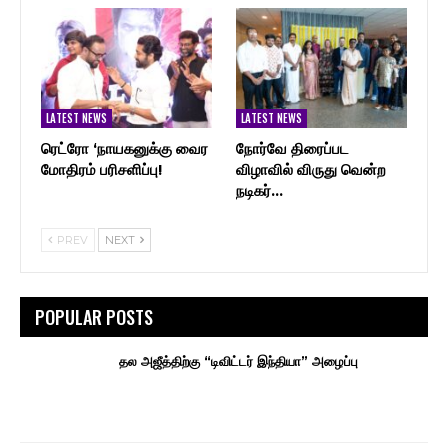
LATEST NEWS
LATEST NEWS
ரெட்ரோ ‘நாயகனுக்கு வைர
நோர்வே திரைப்பட
மோதிரம் பரிசளிப்பு!
விழாவில் விருது வென்ற
நடிகர்…
PREV
NEXT
POPULAR POSTS
தல அஜீத்திற்கு “டிவிட்டர் இந்தியா” அழைப்பு