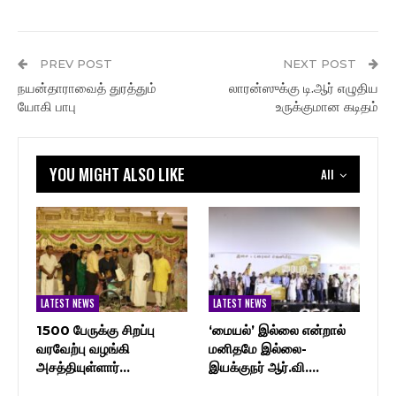
PREV POST
NEXT POST
நயன்தாராவைத் துரத்தும்
லாரன்ஸுக்கு டி.ஆர் எழுதிய
யோகி பாபு
உருக்குமான கடிதம்
YOU MIGHT ALSO LIKE
All
LATEST NEWS
LATEST NEWS
1500 பேருக்கு சிறப்பு
‘மையல்’ இல்லை என்றால்
வரவேற்பு வழங்கி
மனிதமே இல்லை-
அசத்தியுள்ளார்…
இயக்குநர் ஆர்.வி.…