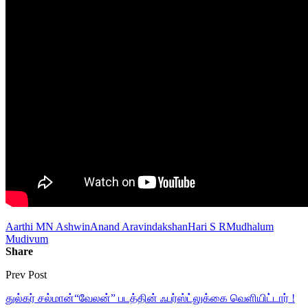
Aarthi MN Ashwin
Anand Aravindakshan
Hari S R
Mudhalum
Mudivum
Share
Prev Post
துல்கர் சல்மான்“வேலன்” படத்தின் ஃபர்ஸ்ட்லுக்கை வெளியிட்டார் !