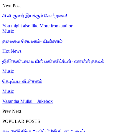
Next Post
சி வி குமார் இயக்கும் கொற்றவை!
You might also like
More from author
Music
தலைமை செயலகம்- விமர்சனம்
Hot News
ஜிகிர்தண்டாவை மிஸ் பண்ணிட்டேன்- லாரன்ஸ் தகவல்
Music
கெழப்பய- விமர்சனம்
Music
Vasantha Mullai – Jukebox
Prev
Next
POPULAR POSTS
தல அஜீத்திற்கு “டிவிட்டர் இந்தியா” அழைப்பு