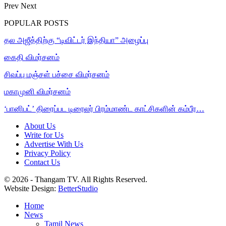
Prev
Next
POPULAR POSTS
தல அஜீத்திற்கு “டிவிட்டர் இந்தியா” அழைப்பு
கைதி விமர்சனம்
சிவப்பு மஞ்சள் பச்சை விமர்சனம்
மகாமுனி விமர்சனம்
‘பானிபட்’ திரைப்பட டிரைலர் பிரம்மாண்ட காட்சிகளின் கம்பீர…
About Us
Write for Us
Advertise With Us
Privacy Policy
Contact Us
© 2026 - Thangam TV. All Rights Reserved.
Website Design:
BetterStudio
Home
News
Tamil News