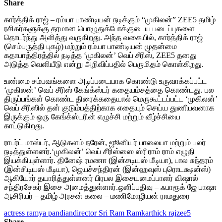
Share
கார்த்திக் ராஜ் – ரம்யா பாண்டியன் நடிக்கும் “முகிலன்” ZEE5 தமிழ்
ரசிகர்களுக்கு தரமான பொழுதுக்போக்குடைய படைப்புகளை
தொடர்ந்து அளித்து வருகிறது. அந்த வகையில், கார்த்திக் ராஜ்
(செம்பருத்தி புகழ்) மற்றும் ரம்யா பாண்டியன் முதன்மை
கதாபாத்திரத்தில் நடித்த ‘முகிலன்’ வெப் சீரிஸ், ZEE5 தனது
அடுத்த வெளியீடு என்று அறிவிப்பதில் பெருமிதம் கொள்கிறது.
உண்மை சம்பவங்களை அடிப்படையாக கொண்டு உருவாக்கப்பட்ட
‘முகிலன்’ வெப் சீரிஸ் கேங்க்ஸ்டர் கதையம்சத்தை கொண்டது. பல
திருப்பங்கள் கொண்ட திரைக்கதையால் மெருகூட்டப்பட்ட ‘முகிலன்’
வெப் சீரிஸில் தன் குடும்பத்திற்காக எதையும் செய்ய துணிபவனாக
இருக்கும் ஒரு கேங்க்ஸ்டரின் எழுச்சி மற்றும் வீழ்ச்சியை
காட்டுகிறது.
ராபர்ட் மாஸ்டர், ஆடுகளம் நரேன், ஜூனியர் பாலையா மற்றும் பலர்
நடித்துள்ளனர்.‘முகிலன்’ வெப் சீரிஸ்ஸை ஸ்ரீ ராம் ராம் எழுதி
இயக்கியுள்ளார். தினேஷ் ரமணா (இன்சடியஸ் மீடியா), பால சுந்தரம்
(இன்சிடியஸ் மீடியா), ஜெயச்சந்திரன் (இன்ஹவுஸ் புரொடக்ஷன்ஸ்)
ஆகியோர் தயாரித்துள்ளனர் பிரபல இசையமைப்பாளர் விஷால்
சந்திரசேகர் இசை அமைத்துள்ளார்.ஒளிப்பதிவு – ஃபாரூக் ஜே பாஷா
ஆசிரியர் – தமிழ் அரசன் கலை – மணிமோழியன் ராமதுரை
actress ramya pandian
director Sri Ram Ram
karthick raj
zee5
Share