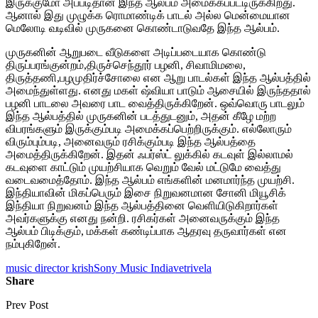
இருக்குமோ அப்படிதான் இந்த ஆல்பம் அமைக்கப்பட்டிருக்கிறது.
ஆனால் இது முழுக்க ரொமாண்டிக் பாடல் அல்ல மென்மையான
மெலோடி வடிவில் முருகனை கொண்டாடுவதே இந்த ஆல்பம்.
முருகனின் ஆறுபடை வீடுகளை அடிப்படையாக கொண்டு
திருப்பரங்குன்றம்,திருச்செந்தூர் பழனி, சிவாமிமலை,
திருத்தணி,பழமுதிர்ச்சோலை என ஆறு பாடல்கள் இந்த ஆல்பத்தில்
அமைந்துள்ளது. எனது மகள் ஷ்வியா பாடும் ஆசையில் இருந்ததால்
பழனி பாடலை அவரை பாட வைத்திருக்கிறேன். ஒவ்வொரு பாடலும்
இந்த ஆல்பத்தில் முருகனின் படத்துடனும், அதன் கீழே மற்ற
விபரங்களும் இருக்கும்படி அமைக்கப்பெற்றிருக்கும். எல்லோரும்
விரும்பும்படி, அனைவரும் ரசிக்கும்படி இந்த ஆல்பத்தை
அமைத்திருக்கிறேன். இதன் ஃபர்ஸ்ட் லுக்கில் கடவுள் இல்லாமல்
கடவுளை காட்டும் முயற்சியாக வெறும் வேல் மட்டுமே வைத்து
வடைவமைத்தோம். இந்த ஆல்பம் எங்களின் மனமார்ந்த முயற்சி.
இந்தியாவின் மிகப்பெரும் இசை நிறுவனமான சோனி மியூசிக்
இந்தியா நிறுவனம் இந்த ஆல்பத்தினை வெளியிடுகிறார்கள்
அவர்களுக்கு எனது நன்றி. ரசிகர்கள் அனைவருக்கும் இந்த
ஆல்பம் பிடிக்கும், மக்கள் கண்டிப்பாக ஆதரவு தருவார்கள் என
நம்புகிறேன்.
music director krish
Sony Music India
vetrivela
Share
Prev Post