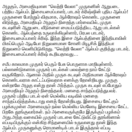
அழகும், அமைதியுமான “வெற்றி வேலா” முருகனின் ஆறுபடை
பற்றிய ஆல்பம். இசையமைப்பாளர், பாடகர் க்ரிஷ்ஷின் புதிய ஆல்பம்!
முருகனை போற்றும் விதமாக, ஆக்ரோஷம் கொண்ட முருகனை
விடுத்து, அமைதியும் அழகும் நிறைந்த பார்வையில், முருக
கடவுளின் ஆறுபடை வீடுகளை மையப்படுத்திய, ஆறு பாடல்கள்
கொண்ட ஆல்பத்தை உருவாக்கியுள்ளார், பிரபல பாடகர்,
இசையமைப்பாளர் க்ரிஷ். இந்த இசை ஆல்பத்தினை இந்தியாவின்
மிகப்பெரும் ஆடியோ நிறுவனமான சோனி மியூசிக் இந்தியா
நிறுவனம் வெளியிடுகிறது. “வெற்றி வேலா” ஆல்பம் குறித்து பாடகர்,
இசையமைப்பாளர் க்ரிஷ் கூறியதாவது…
சமீப காலமாக முருகர் பெரும் பேசு பொருளாக மாறியுள்ளார்.
பல்லாண்டுகளாக முருகர் பாடல்கள் பலவற்றை நாம் கேட்டு
வருகிறோம். ஆனால் அதில் முருக கடவுள் அதிகமான ஆக்ரோஷம்
கொண்டவராக காட்டப்படுவதாக எனக்கு தோன்றியது. முருகு
என்றாலே அழகு என்று தான் அர்த்தம். முருக கடவுள் எப்போதும்
அமைதியும் அழகும் நிறைந்தவர். மனதை சாந்தப்படுத்துபவர்.
முருகர் பற்றிய பாடல் ஏன் மெல்லிய வடிவில் மனதை
சாந்தப்படுத்தக்கூடாது எனத் தோன்றியது. இசையை கேட்கும்
பழக்கமுள்ள அனைவரும் நல்ல மெல்லிய மெலோடி இசையை கேட்ட
பிறகே தூங்குவார்கள். நம் அனைவருக்குமே இருக்கும் பழக்கம்
அது.அந்த வகையில் முருகர் பாடலை கேட்டுவிட்டு தூங்கினால்
எப்படியிருக்கும் என்கிற சிந்தனையில் உருவானது தான் இந்த
ஆல்பம். முருகனுக்கு ரொமாண்டிக் பாடல் இருந்தால் எப்படி