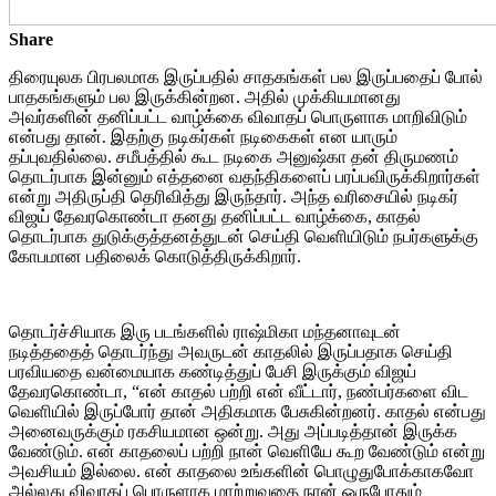
Share
திரையுலக பிரபலமாக இருப்பதில் சாதகங்கள் பல இருப்பதைப் போல்
பாதகங்களும் பல இருக்கின்றன. அதில் முக்கியமானது
அவர்களின் தனிப்பட்ட வாழ்க்கை விவாதப் பொருளாக மாறிவிடும்
என்பது தான். இதற்கு நடிகர்கள் நடிகைகள் என யாரும்
தப்புவதில்லை. சமீபத்தில் கூட நடிகை அனுஷ்கா தன் திருமணம்
தொடர்பாக இன்னும் எத்தனை வதந்திகளைப் பரப்பவிருக்கிறார்கள்
என்று அதிருப்தி தெரிவித்து இருந்தார். அந்த வரிசையில் நடிகர்
விஜய் தேவரகொண்டா தனது தனிப்பட்ட வாழ்க்கை, காதல்
தொடர்பாக துடுக்குத்தனத்துடன் செய்தி வெளியிடும் நபர்களுக்கு
கோபமான பதிலைக் கொடுத்திருக்கிறார்.
தொடர்ச்சியாக இரு படங்களில் ராஷ்மிகா மந்தனாவுடன்
நடித்ததைத் தொடர்ந்து அவருடன் காதலில் இருப்பதாக செய்தி
பரவியதை வன்மையாக கண்டித்துப் பேசி இருக்கும் விஜய்
தேவரகொண்டா, “என் காதல் பற்றி என் வீட்டார், நண்பர்களை விட
வெளியில் இருப்போர் தான் அதிகமாக பேசுகின்றனர். காதல் என்பது
அனைவருக்கும் ரகசியமான ஒன்று. அது அப்படித்தான் இருக்க
வேண்டும். என் காதலைப் பற்றி நான் வெளியே கூற வேண்டும் என்று
அவசியம் இல்லை. என் காதலை உங்களின் பொழுதுபோக்காகவோ
அல்லது விவாதப் பொருளாக மாற்றுவதை நான் ஒருபோதும்